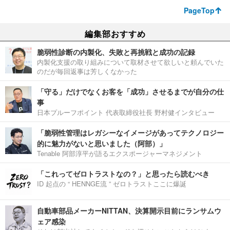
PageTop
編集部おすすめ
脆弱性診断の内製化、失敗と再挑戦と成功の記録
内製化支援の取り組みについて取材させて欲しいと頼んでいた
のだが毎回返事は芳しくなかった
「守る」だけでなくお客を「成功」させるまでが自分の仕
事
日本プルーフポイント 代表取締役社長 野村健インタビュー
「脆弱性管理はレガシーなイメージがあってテクノロジー
的に魅力がないと思いました（阿部）」
Tenable 阿部淳平が語るエクスポージャーマネジメント
「これってゼロトラストなの？」と思ったら読むべき
ID 起点の “ HENNGE流 ” ゼロトラストここに爆誕
自動車部品メーカーNITTAN、決算開示目前にランサムウ
ェア感染