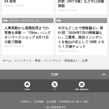
24 発売
詐欺（507.9億）など手口別被
害額
2026.8.7 Fri 8:00
2026.8.7 Fri 8:00
研修・セミナー・カンファレンス
特集
人事異動から退職処理までの
今日もどこかで情報漏えい 第
実務を体験 ～「Okta」ハンズ
51回「2026年7月の情報漏え
オンワークショップ 9月11日
い」三重県、陸自インシデン
大阪で開催
トを他山の石として USB メモ
リ 1 万個チェック
2026.8.7 Fri 8:10
2026.8.7 Fri 8:15
記事
ホーム
›
インシデント・事故
›
インシデント・情報漏えい
›
TOP
Home
X
Mail Magazine
お問合せ
広告掲載
会社概要
特定商取引法に基づく表記
個人情報保護方針