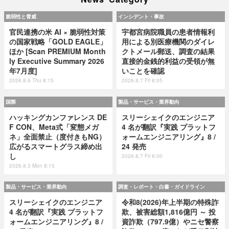
脆弱性と脅威
インシデント・事故
官民連携の米 AI × 脆弱性対策
宇都宮病院職員の患者情報利
の国家戦略「GOLD EAGLE」
用による別医療機関のダイレ
ほか [Scan PREMIUM Month
クトメール郵送、調査の結果
ly Executive Summary 2026
直接的金銭的利益の受領が無
年7月度]
いことを確認
2026.8.6 Thu 8:15
2026.8.7 Fri 8:05
国際
製品・サービス・業界動向
ハッキングカンファレンス DE
スリーシェイクのエンジニア
F CON、Meta式「変態メガ
4 名が翻訳『実践 プラットフ
ネ」全面禁止（度付きもNG）
ォームエンジニアリング』8 /
広がるスマートグラス締め出
24 発売
し
2026.8.7 Fri 8:00
2026.8.3 Mon 8:15
製品・サービス・業界動向
調査・レポート・白書・ガイドライン
スリーシェイクのエンジニア
令和8(2026)年上半期の特殊詐
4 名が翻訳『実践 プラットフ
欺、被害総額1,816億円 ～ 投
ォームエンジニアリング』8 /
資詐欺（797.9億）やニセ警察