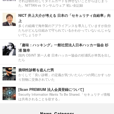
それは朝出社してタイムカードを押せないことからはじまっ
た。NITTAN vs ランサムウェア 戦い全記録
NICT 井上大介が考える 日本の「セキュリティ自給率」向
上
多くの組織で海外製のアプライアンスを導入していますが自分
たちがどんな仕組みで守られているかわかっていないんじゃな
いでしょうか？
「趣味：ハッキング」一般社団法人日本ハッカー協会 杉
浦 隆幸
国内 OSINT 第一人者 日本ハッカー協会の杉浦氏が本気を出し
たら
脆弱性診断を盗んだ男
かくして「良い診断」の定義が気づいたらいつの間にかすっか
り別物に交換されていた
[Scan PREMIUM 法人会員登録について]
Security Information Wants To Be Shared.「セキュリティ情報
は共有されることを欲する」
News Category