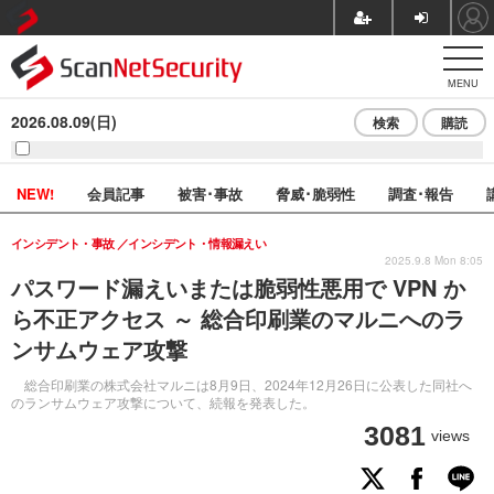
MENU
2026.08.09(日)
検索
購読
NEW!
会員記事
被害･事故
脅威･脆弱性
調査･報告
インシデント・事故
インシデント・情報漏えい
2025.9.8 Mon 8:05
パスワード漏えいまたは脆弱性悪用で VPN か
ら不正アクセス ～ 総合印刷業のマルニへのラ
ンサムウェア攻撃
総合印刷業の株式会社マルニは8月9日、2024年12月26日に公表した同社へ
のランサムウェア攻撃について、続報を発表した。
3081
views