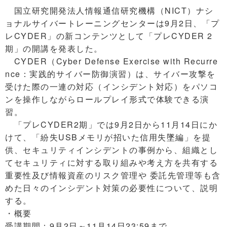
国立研究開発法人情報通信研究機構（NICT）ナシ
ョナルサイバートレーニングセンターは9月2日、「プ
レCYDER」の新コンテンツとして「プレCYDER 2
期」の開講を発表した。
CYDER（Cyber Defense Exercise with Recurre
nce：実践的サイバー防御演習）は、サイバー攻撃を
受けた際の一連の対応（インシデント対応）をパソコ
ンを操作しながらロールプレイ形式で体験できる演
習。
「プレCYDER2期」では9月2日から11月14日にか
けて、「紛失USBメモリが招いた信用失墜編」を提
供、セキュリティインシデントの事例から、組織とし
てセキュリティに対する取り組みや考え方を共有する
重要性及び情報資産のリスク管理や 委託先管理等も含
めた日々のインシデント対策の必要性について、説明
する。
・概要
受講期間：9月2日～11月14日23:59まで