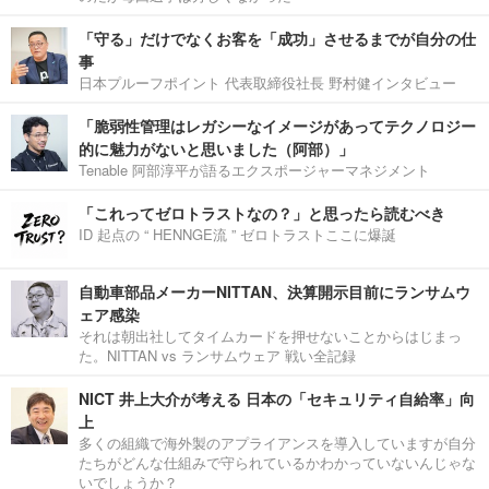
「守る」だけでなくお客を「成功」させるまでが自分の仕
事
日本プルーフポイント 代表取締役社長 野村健インタビュー
「脆弱性管理はレガシーなイメージがあってテクノロジー
的に魅力がないと思いました（阿部）」
Tenable 阿部淳平が語るエクスポージャーマネジメント
「これってゼロトラストなの？」と思ったら読むべき
ID 起点の “ HENNGE流 ” ゼロトラストここに爆誕
自動車部品メーカーNITTAN、決算開示目前にランサムウ
ェア感染
それは朝出社してタイムカードを押せないことからはじまっ
た。NITTAN vs ランサムウェア 戦い全記録
NICT 井上大介が考える 日本の「セキュリティ自給率」向
上
多くの組織で海外製のアプライアンスを導入していますが自分
たちがどんな仕組みで守られているかわかっていないんじゃな
いでしょうか？