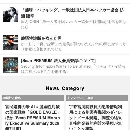
「趣味：ハッキング」一般社団法人日本ハッカー協会 杉
浦 隆幸
国内 OSINT 第一人者 日本ハッカー協会の杉浦氏が本気を出し
たら
脆弱性診断を盗んだ男
かくして「良い診断」の定義が気づいたらいつの間にかすっか
り別物に交換されていた
[Scan PREMIUM 法人会員登録について]
Security Information Wants To Be Shared.「セキュリティ情報
は共有されることを欲する」
News Category
脆弱性と脅威
インシデント・事故
官民連携の米 AI × 脆弱性対策
宇都宮病院職員の患者情報利
の国家戦略「GOLD EAGLE」
用による別医療機関のダイレ
ほか [Scan PREMIUM Month
クトメール郵送、調査の結果
ly Executive Summary 2026
直接的金銭的利益の受領が無
年7月度]
いことを確認