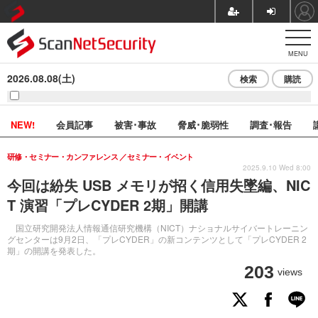
MENU
2026.08.08(土)
検索
購読
NEW!
会員記事
被害･事故
脅威･脆弱性
調査･報告
研修・セミナー・カンファレンス
セミナー・イベント
2025.9.10 Wed 8:00
今回は紛失 USB メモリが招く信用失墜編、NIC
T 演習「プレCYDER 2期」開講
国立研究開発法人情報通信研究機構（NICT）ナショナルサイバートレーニン
グセンターは9月2日、「プレCYDER」の新コンテンツとして「プレCYDER 2
期」の開講を発表した。
203
views