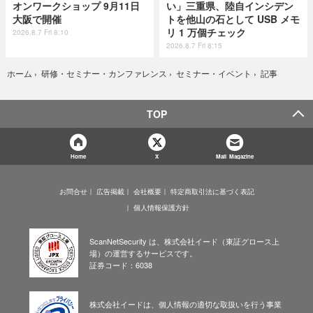
オンワークショップ 9月11日
い」三重県、陸自インシデン
大阪で開催
トを他山の石として USB メモ
リ 1 万個チェック
2026.8.7 Fri 8:10
2026.8.7 Fri 8:15
記事
ホーム
›
研修・セミナー・カンファレンス
›
セミナー・イベント
›
TOP
Home
X
Mail Magazine
お問合せ
広告掲載
会社概要
特定商取引法に基づく表記
個人情報保護方針
ScanNetSecurity は、株式会社イード（東証グロース上
場）の運営するサービスです。
証券コード：6038
株式会社イードは、個人情報の適切な取扱いを行う事業