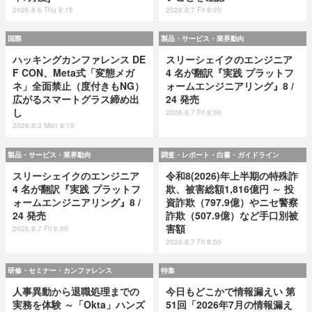
2026.8.6 Thu 8:15
2026.8.7 Fri 8:05
国際
製品・サービス・業界動向
ハッキングカンファレンス DE
スリーシェイクのエンジニア
F CON、Meta式「変態メガ
4 名が翻訳『実践 プラットフ
ネ」全面禁止（度付きもNG）
ォームエンジニアリング』8 /
広がるスマートグラス締め出
24 発売
し
2026.8.7 Fri 8:00
2026.8.3 Mon 8:15
製品・サービス・業界動向
調査・レポート・白書・ガイドライン
スリーシェイクのエンジニア
令和8(2026)年上半期の特殊詐
4 名が翻訳『実践 プラットフ
欺、被害総額1,816億円 ～ 投
ォームエンジニアリング』8 /
資詐欺（797.9億）やニセ警察
24 発売
詐欺（507.9億）など手口別被
害額
2026.8.7 Fri 8:00
2026.8.7 Fri 8:00
研修・セミナー・カンファレンス
特集
人事異動から退職処理までの
今日もどこかで情報漏えい 第
実務を体験 ～「Okta」ハンズ
51回「2026年7月の情報漏え