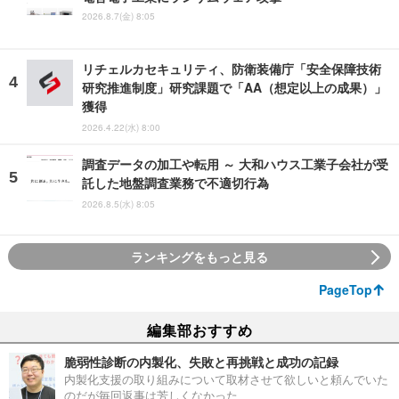
2026.8.7(金) 8:05
リチェルカセキュリティ、防衛装備庁「安全保障技術
研究推進制度」研究課題で「AA（想定以上の成果）」
獲得
2026.4.22(水) 8:00
調査データの加工や転用 ～ 大和ハウス工業子会社が受
託した地盤調査業務で不適切行為
2026.8.5(水) 8:05
ランキングをもっと見る
PageTop
編集部おすすめ
脆弱性診断の内製化、失敗と再挑戦と成功の記録
内製化支援の取り組みについて取材させて欲しいと頼んでいた
のだが毎回返事は芳しくなかった