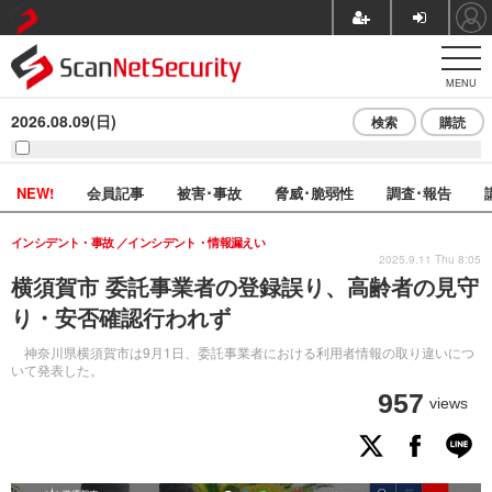
MENU
2026.08.09(日)
検索
購読
NEW!
会員記事
被害･事故
脅威･脆弱性
調査･報告
インシデント・事故
インシデント・情報漏えい
2025.9.11 Thu 8:05
横須賀市 委託事業者の登録誤り、高齢者の見守
り・安否確認行われず
神奈川県横須賀市は9月1日、委託事業者における利用者情報の取り違いにつ
いて発表した。
957
views