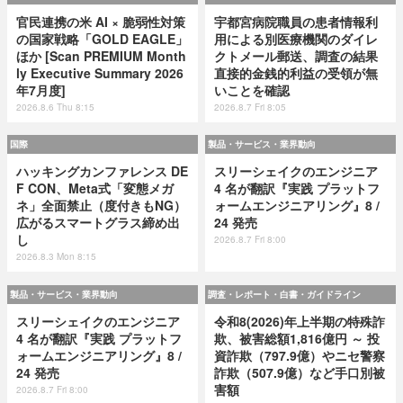
官民連携の米 AI × 脆弱性対策
宇都宮病院職員の患者情報利
の国家戦略「GOLD EAGLE」
用による別医療機関のダイレ
ほか [Scan PREMIUM Month
クトメール郵送、調査の結果
ly Executive Summary 2026
直接的金銭的利益の受領が無
年7月度]
いことを確認
2026.8.6 Thu 8:15
2026.8.7 Fri 8:05
国際
製品・サービス・業界動向
ハッキングカンファレンス DE
スリーシェイクのエンジニア
F CON、Meta式「変態メガ
4 名が翻訳『実践 プラットフ
ネ」全面禁止（度付きもNG）
ォームエンジニアリング』8 /
広がるスマートグラス締め出
24 発売
し
2026.8.7 Fri 8:00
2026.8.3 Mon 8:15
製品・サービス・業界動向
調査・レポート・白書・ガイドライン
スリーシェイクのエンジニア
令和8(2026)年上半期の特殊詐
4 名が翻訳『実践 プラットフ
欺、被害総額1,816億円 ～ 投
ォームエンジニアリング』8 /
資詐欺（797.9億）やニセ警察
24 発売
詐欺（507.9億）など手口別被
害額
2026.8.7 Fri 8:00