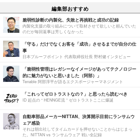
編集部おすすめ
脆弱性診断の内製化、失敗と再挑戦と成功の記録
内製化支援の取り組みについて取材させて欲しいと頼んでいた
のだが毎回返事は芳しくなかった
「守る」だけでなくお客を「成功」させるまでが自分の仕
事
日本プルーフポイント 代表取締役社長 野村健インタビュー
「脆弱性管理はレガシーなイメージがあってテクノロジー
的に魅力がないと思いました（阿部）」
Tenable 阿部淳平が語るエクスポージャーマネジメント
「これってゼロトラストなの？」と思ったら読むべき
ID 起点の “ HENNGE流 ” ゼロトラストここに爆誕
自動車部品メーカーNITTAN、決算開示目前にランサムウ
ェア感染
それは朝出社してタイムカードを押せないことからはじまっ
た。NITTAN vs ランサムウェア 戦い全記録