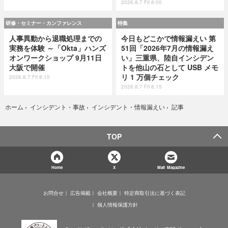
2026.8.7 Fri 8:00
研修・セミナー・カンファレンス
特集
人事異動から退職処理までの
今日もどこかで情報漏えい 第
実務を体験 ～「Okta」ハンズ
51回「2026年7月の情報漏え
オンワークショップ 9月11日
い」三重県、陸自インシデン
大阪で開催
トを他山の石として USB メモ
リ 1 万個チェック
2026.8.7 Fri 8:10
2026.8.7 Fri 8:15
記事
ホーム
›
インシデント・事故
›
インシデント・情報漏えい
›
TOP
Home
X
Mail Magazine
お問合せ
広告掲載
会社概要
特定商取引法に基づく表記
個人情報保護方針