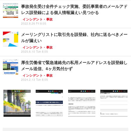
事故発生受け全件チェック実施、委託事業者のメールアド
レス誤登録による個人情報漏えい見つかる
インシデント・事故
2022.8.26 Fri 8:05
メーリングリストに取引先を誤登録、社内に送るべきメー
ルが漏えい
インシデント・事故
2025.6.10 Tue 8:05
厚生労働省で緊急連絡先の私用メールアドレスを誤登録し
メール送信、4ヶ月気付かず
インシデント・事故
2024.2.13 Tue 8:05