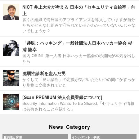
NICT 井上大介が考える 日本の「セキュリティ自給率」向
上
多くの組織で海外製のアプライアンスを導入していますが自分
たちがどんな仕組みで守られているかわかっていないんじゃな
いでしょうか？
「趣味：ハッキング」一般社団法人日本ハッカー協会 杉
浦 隆幸
国内 OSINT 第一人者 日本ハッカー協会の杉浦氏が本気を出し
たら
脆弱性診断を盗んだ男
かくして「良い診断」の定義が気づいたらいつの間にかすっか
り別物に交換されていた
[Scan PREMIUM 法人会員登録について]
Security Information Wants To Be Shared.「セキュリティ情報
は共有されることを欲する」
News Category
脆弱性と脅威
インシデント・事故