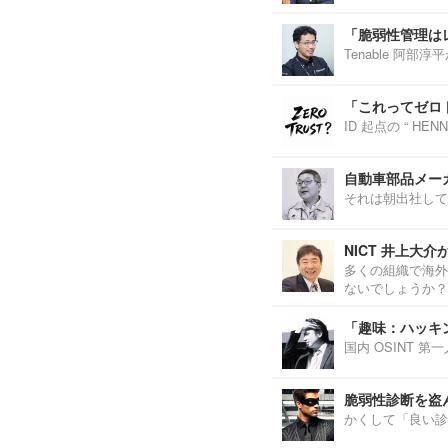
「脆弱性管理は
Tenable 阿
「これってゼロ
ID 起点の “ H
自動車部品メーカ
それは朝出社して
NICT 井上大
多くの組織で海外
ないでしょうか？
「趣味：ハッキ
国内 OSINT 
脆弱性診断を盗
かくして「良い診