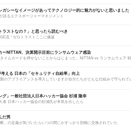
レガシーなイメージがあってテクノロジー的に魅力がないと思いました
部淳平が語るエクスポージャーマネジメント
トラストなの？」と思ったら読むべき
ENNGE流 ” ゼロトラストここに爆誕
ーNITTAN、決算開示目前にランサムウェア感染
タイムカードを押せないことからはじまった。NITTAN vs ランサムウェア 
介が考える 日本の「セキュリティ自給率」向上
製のアプライアンスを導入していますが自分たちがどんな仕組みで守られて
ング」一般社団法人日本ハッカー協会 杉浦 隆幸
第一人者 日本ハッカー協会の杉浦氏が本気を出したら
んだ男
断」の定義が気づいたらいつの間にかすっかり別物に交換されていた