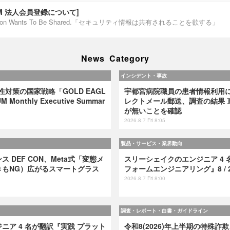
IUM 法人会員登録について]
ormation Wants To Be Shared.「セキュリティ情報は共有されることを欲する」
News Category
インシデント・事故
弱性対策の国家戦略「GOLD EAGL
宇都宮病院職員の患者情報利用
 Monthly Executive Summar
レクトメール郵送、調査の結果 
が無いことを確認
2026.8.7 Fri 8:05
製品・サービス・業界動向
 DEF CON、Meta式「変態メ
スリーシェイクのエンジニア 4 
きもNG）広がるスマートグラス
フォームエンジニアリング』8 / 2
2026.8.7 Fri 8:00
調査・レポート・白書・ガイドライン
ニア 4 名が翻訳『実践 プラット
令和8(2026)年上半期の特殊詐欺