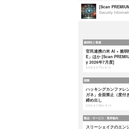
[Scan PREM
Security Inf
脆弱性と脅威
官民連携の米 AI × 脆
E」ほか [Scan PREMIUM
y 2026年7月度]
2026.8.6 Thu 8:15
国際
ハッキングカンファレンス
ガネ」全面禁止（度付
締め出し
2026.8.3 Mon 8:15
製品・サービス・業界動向
スリーシェイクのエンジ