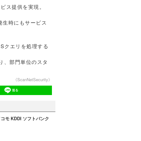
サービス提供を実現。
発生時にもサービス
DNSクエリを処理する
り、部門単位のスタ
《ScanNetSecurity》
送る
モ KDDI ソフトバンク