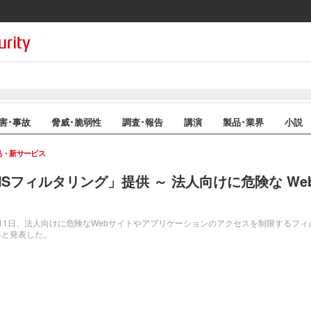
害･事故
脅威･脆弱性
調査･報告
講演
製品･業界
小説
品・新サービス
Sフィルタリング」提供 ～ 法人向けに危険な We
1日、法人向けに危険なWebサイトやアプリケーションのアクセスを制限するフィ
ると発表した。