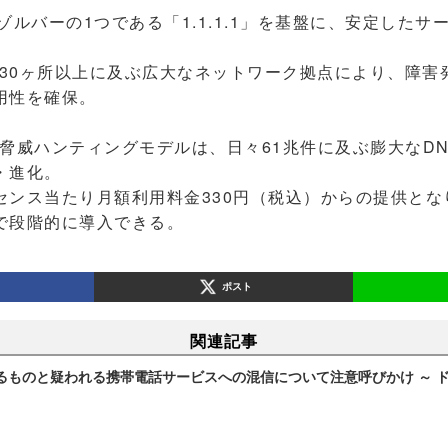
ゾルバーの1つである「1.1.1.1」を基盤に、安定した
330ヶ所以上に及ぶ広大なネットワーク拠点により、障害
用性を確保。
独自のAI脅威ハンティングモデルは、日々61兆件に及ぶ膨大な
・進化。
ンス当たり月額利用料金330円（税込）からの提供とな
で段階的に導入できる。
ポスト
関連記事
ものと疑われる携帯電話サービスへの混信について注意呼びかけ ～ ドコ