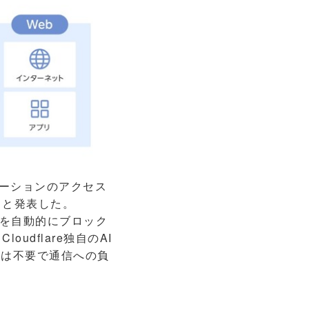
ケーションのアクセス
ると発表した。
を自動的にブロック
dflare独自のAI
定は不要で通信への負