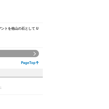
デントを他山の石として U
PageTop
た