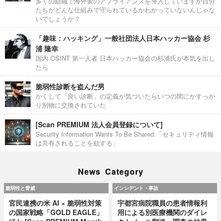
多くの組織で海外製のアプライアンスを導入していますが自分
たちがどんな仕組みで守られているかわかっていないんじゃな
いでしょうか？
「趣味：ハッキング」一般社団法人日本ハッカー協会 杉
浦 隆幸
国内 OSINT 第一人者 日本ハッカー協会の杉浦氏が本気を出し
たら
脆弱性診断を盗んだ男
かくして「良い診断」の定義が気づいたらいつの間にかすっか
り別物に交換されていた
[Scan PREMIUM 法人会員登録について]
Security Information Wants To Be Shared.「セキュリティ情報
は共有されることを欲する」
News Category
脆弱性と脅威
インシデント・事故
官民連携の米 AI × 脆弱性対策
宇都宮病院職員の患者情報利
の国家戦略「GOLD EAGLE」
用による別医療機関のダイレ