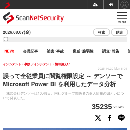
MENU
2026.08.07(金)
検索
購読
NEW!
会員記事
被害･事故
脅威･脆弱性
調査･報告
インシデント・事故
インシデント・情報漏えい
2025.10.20 Mon 8:05
誤って全従業員に閲覧権限設定 ～ デンソーで
Microsoft Power BI を利用したデータ分析
株式会社デンソーは10月8日、同社グループ関係者の個人情報の漏えいにつ
いて発表した。
35235
views