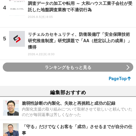
調査データの加工や転用 ～ 大和ハウス工業子会社が受
託した地盤調査業務で不適切行為
2026.8.5(水) 8:05
リチェルカセキュリティ、防衛装備庁「安全保障技術
研究推進制度」研究課題で「AA（想定以上の成果）」
獲得
2026.4.22(水) 8:00
ランキングをもっと見る
PageTop
編集部おすすめ
脆弱性診断の内製化、失敗と再挑戦と成功の記録
内製化支援の取り組みについて取材させて欲しいと頼んでいた
のだが毎回返事は芳しくなかった
「守る」だけでなくお客を「成功」させるまでが自分の仕
事