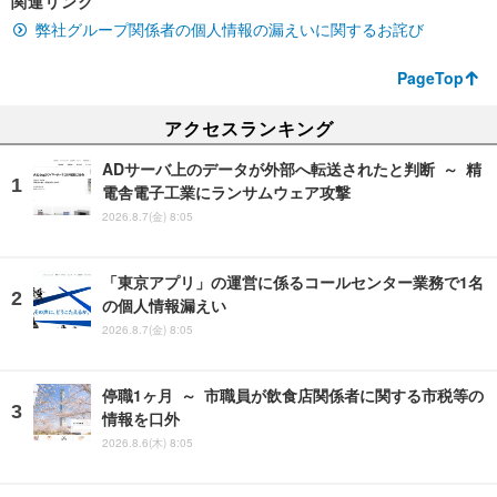
関連リンク
弊社グループ関係者の個人情報の漏えいに関するお詫び
PageTop
アクセスランキング
ADサーバ上のデータが外部へ転送されたと判断 ～ 精
電舎電子工業にランサムウェア攻撃
2026.8.7(金) 8:05
「東京アプリ」の運営に係るコールセンター業務で1名
の個人情報漏えい
2026.8.7(金) 8:05
停職1ヶ月 ～ 市職員が飲食店関係者に関する市税等の
情報を口外
2026.8.6(木) 8:05