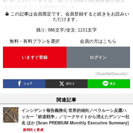
されていたことが判明している。
この記事は会員限定です。会員登録すると続きをお読みい
ただけます。
残り: 986文字/全文: 1231文字
無料・有料プランを選択
会員の方はこちら
いますぐ登録
ログイン
《ScanNetSecurity》
シェア
ポスト
送る
関連記事
インシデント報告義務化 世界的傾向／ベラルーシ反露ハ
ッカー「鉄道戦争」／リークサイトから消えたデンソー社
名 ほか [Scan PREMIUM Monthly Executive Summary]
脆弱性と脅威