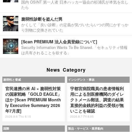
国内 OSINT 第一人者 日本ハッカー協会の杉浦氏が本気を出し
たら
脆弱性診断を盗んだ男
かくして「良い診断」の定義が気づいたらいつの間にかすっか
り別物に交換されていた
[Scan PREMIUM 法人会員登録について]
Security Information Wants To Be Shared.「セキュリティ情報
は共有されることを欲する」
News Category
脆弱性と脅威
インシデント・事故
官民連携の米 AI × 脆弱性対策
宇都宮病院職員の患者情報利
の国家戦略「GOLD EAGLE」
用による別医療機関のダイレ
ほか [Scan PREMIUM Month
クトメール郵送、調査の結果
ly Executive Summary 2026
直接的金銭的利益の受領が無
年7月度]
いことを確認
2026.8.6 Thu 8:15
2026.8.7 Fri 8:05
国際
製品・サービス・業界動向