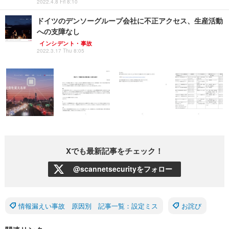
2022.4.8 Fri 8:10
ドイツのデンソーグループ会社に不正アクセス、生産活動
への支障なし
インシデント・事故
2022.3.17 Thu 8:05
Xでも最新記事をチェック！
@scannetsecurityをフォロー
情報漏えい事故 原因別 記事一覧：設定ミス
お詫び