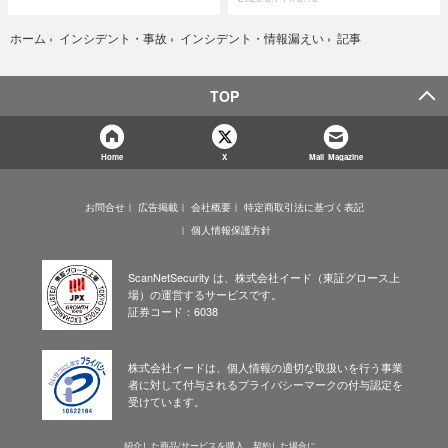
記事
ホーム
›
インシデント・事故
›
インシデント・情報漏えい
›
TOP
Home
X
Mail Magazine
お問合せ
広告掲載
会社概要
特定商取引法に基づく表記
個人情報保護方針
ScanNetSecurity は、株式会社イード（東証グロース上
場）の運営するサービスです。
証券コード：6038
株式会社イードは、個人情報の適切な取扱いを行う事業
者に対して付与されるプライバシーマークの付与認定を
受けています。
紹介した商品/サービスを購入、契約した場合に、