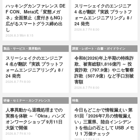
ハッキングカンファレンス DE
スリーシェイクのエンジニア
F CON、Meta式「変態メガ
4 名が翻訳『実践 プラットフ
ネ」全面禁止（度付きもNG）
ォームエンジニアリング』8 /
広がるスマートグラス締め出
24 発売
し
2026.8.7 Fri 8:00
2026.8.3 Mon 8:15
製品・サービス・業界動向
調査・レポート・白書・ガイドライン
スリーシェイクのエンジニア
令和8(2026)年上半期の特殊詐
4 名が翻訳『実践 プラットフ
欺、被害総額1,816億円 ～ 投
ォームエンジニアリング』8 /
資詐欺（797.9億）やニセ警察
24 発売
詐欺（507.9億）など手口別被
害額
2026.8.7 Fri 8:00
2026.8.7 Fri 8:00
研修・セミナー・カンファレンス
特集
人事異動から退職処理までの
今日もどこかで情報漏えい 第
実務を体験 ～「Okta」ハンズ
51回「2026年7月の情報漏え
オンワークショップ 9月11日
い」三重県、陸自インシデン
大阪で開催
トを他山の石として USB メモ
リ 1 万個チェック
2026.8.7 Fri 8:10
2026.8.7 Fri 8:15