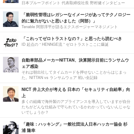
日本プルーフポイント 代表取締役社長 野村健インタビュー
「脆弱性管理はレガシーなイメージがあってテクノロジー
的に魅力がないと思いました（阿部）」
Tenable 阿部淳平が語るエクスポージャーマネジメント
「これってゼロトラストなの？」と思ったら読むべき
ID 起点の “ HENNGE流 ” ゼロトラストここに爆誕
自動車部品メーカーNITTAN、決算開示目前にランサムウ
ェア感染
それは朝出社してタイムカードを押せないことからはじまっ
た。NITTAN vs ランサムウェア 戦い全記録
NICT 井上大介が考える 日本の「セキュリティ自給率」向
上
多くの組織で海外製のアプライアンスを導入していますが自分
たちがどんな仕組みで守られているかわかっていないんじゃな
いでしょうか？
「趣味：ハッキング」一般社団法人日本ハッカー協会 杉
浦 隆幸