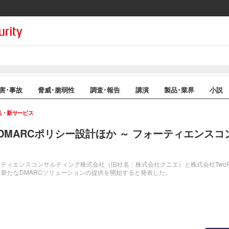
害･事故
脅威･脆弱性
調査･報告
講演
製品･業界
小説
品・新サービス
DMARCポリシー設計ほか ～ フォーティエンス
ティエンスコンサルティング株式会社（旧社名：株式会社クニエ）と株式会社TwoFi
新たなDMARCソリューションの提供を開始すると発表した。