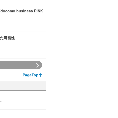
o business RINK
た可能性
PageTop
た