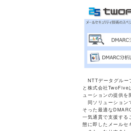
NTTデータグルー
と株式会社TwoFi
ューションの提供を
同ソリューションで
そった最適なDMA
一気通貫で支援する
態に即したメールセ