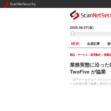
ScanNetSecurity
2026.08.07(金)
NEW!
会員記事
被
製品・サービス・業界動向
新製
業務実態に沿った
TwoFive が協業
NTTデータグループのフォー
ール対策分野で協業し同日から