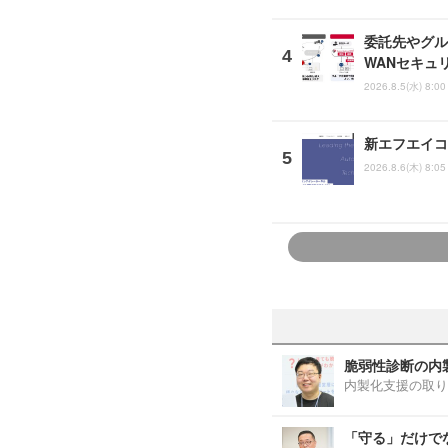
委託先やグルー
WANセキュ
2026.8.5(水) 8:00
新エフエイコ
2026.8.6(木) 8:05
脆弱性診断の内
内製化支援の取り
「守る」だけで