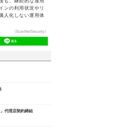
後も、継続的な運用
インの利用状況やリ
属人化しない運用体
《ScanNetSecurity》
送る
」
供
yze」代理店契約締結