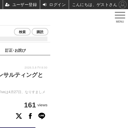
ユーザー登録
ログイン
こんにちは、ゲストさん
MENU
検索
購読
訂正･お詫び
2026.5.8 Fri 8:00
コンサルティングと
veは4月27日、なりすましメ
161
views