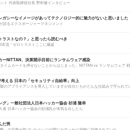
ント 代表取締役社長 野村健インタビュー
レガシーなイメージがあってテクノロジー的に魅力がないと思いました
部淳平が語るエクスポージャーマネジメント
トラストなの？」と思ったら読むべき
ENNGE流 ” ゼロトラストここに爆誕
ーNITTAN、決算開示目前にランサムウェア感染
タイムカードを押せないことからはじまった。NITTAN vs ランサムウェア 
介が考える 日本の「セキュリティ自給率」向上
製のアプライアンスを導入していますが自分たちがどんな仕組みで守られて
ング」一般社団法人日本ハッカー協会 杉浦 隆幸
第一人者 日本ハッカー協会の杉浦氏が本気を出したら
んだ男
断」の定義が気づいたらいつの間にかすっかり別物に交換されていた