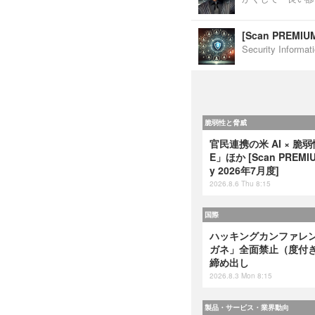
[Scan PREM
Security Inf
脆弱性と脅威
官民連携の米 AI × 脆
E」ほか [Scan PREMIUM
y 2026年7月度]
2026.8.6 Thu 8:15
国際
ハッキングカンファレンス
ガネ」全面禁止（度付
締め出し
2026.8.3 Mon 8:15
製品・サービス・業界動向