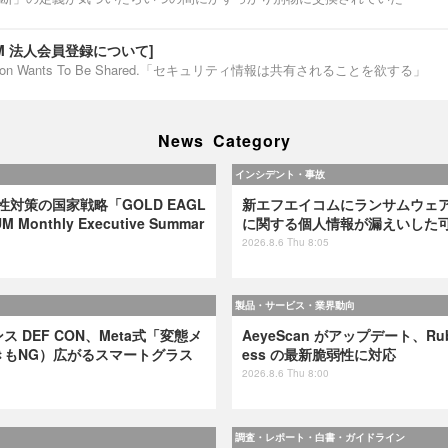
IUM 法人会員登録について]
ormation Wants To Be Shared.「セキュリティ情報は共有されることを欲する」
News Category
インシデント・事故
弱性対策の国家戦略「GOLD EAGL
新エフエイコムにランサムウェ
 Monthly Executive Summar
に関する個人情報が漏えいした
2026.8.6 Thu 8:05
製品・サービス・業界動向
 DEF CON、Meta式「変態メ
AeyeScan がアップデート、Ruby 
きもNG）広がるスマートグラス
ess の最新脆弱性に対応
2026.8.6 Thu 8:00
調査・レポート・白書・ガイドライン