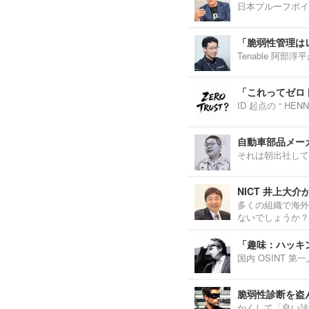
日本プルーフポイ
「脆弱性管理は
Tenable 阿
「これってゼロ
ID 起点の “ H
自動車部品メーカ
それは朝出社して
NICT 井上大
多くの組織で海外
ないでしょうか？
「趣味：ハッキ
国内 OSINT 
脆弱性診断を盗
かくして「良い診