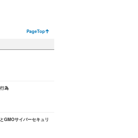
PageTop
切行為
とGMOサイバーセキュリ