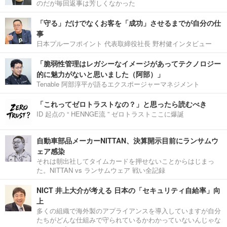
のだが毎回返事は芳しくなかった
「守る」だけでなくお客を「成功」させるまでが自分の仕
事
日本プルーフポイント 代表取締役社長 野村健インタビュー
「脆弱性管理はレガシーなイメージがあってテクノロジー
的に魅力がないと思いました（阿部）」
Tenable 阿部淳平が語るエクスポージャーマネジメント
「これってゼロトラストなの？」と思ったら読むべき
ID 起点の “ HENNGE流 ” ゼロトラストここに爆誕
自動車部品メーカーNITTAN、決算開示目前にランサムウ
ェア感染
それは朝出社してタイムカードを押せないことからはじまっ
た。NITTAN vs ランサムウェア 戦い全記録
NICT 井上大介が考える 日本の「セキュリティ自給率」向
上
多くの組織で海外製のアプライアンスを導入していますが自分
たちがどんな仕組みで守られているかわかっていないんじゃな