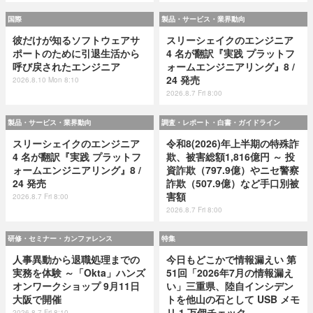
国際
製品・サービス・業界動向
彼だけが知るソフトウェアサ
スリーシェイクのエンジニア
ポートのために引退生活から
4 名が翻訳『実践 プラットフ
呼び戻されたエンジニア
ォームエンジニアリング』8 /
24 発売
2026.8.10 Mon 8:10
2026.8.7 Fri 8:00
製品・サービス・業界動向
調査・レポート・白書・ガイドライン
スリーシェイクのエンジニア
令和8(2026)年上半期の特殊詐
4 名が翻訳『実践 プラットフ
欺、被害総額1,816億円 ～ 投
ォームエンジニアリング』8 /
資詐欺（797.9億）やニセ警察
24 発売
詐欺（507.9億）など手口別被
害額
2026.8.7 Fri 8:00
2026.8.7 Fri 8:00
研修・セミナー・カンファレンス
特集
人事異動から退職処理までの
今日もどこかで情報漏えい 第
実務を体験 ～「Okta」ハンズ
51回「2026年7月の情報漏え
オンワークショップ 9月11日
い」三重県、陸自インシデン
大阪で開催
トを他山の石として USB メモ
リ 1 万個チェック
2026.8.7 Fri 8:10