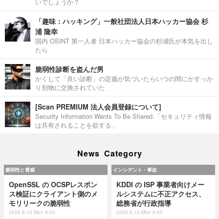
いでしょうか？
「趣味：ハッキング」一般社団法人日本ハッカー協会 杉
浦 隆幸
国内 OSINT 第一人者 日本ハッカー協会の杉浦氏が本気を出し
たら
脆弱性診断を盗んだ男
かくして「良い診断」の定義が気づいたらいつの間にかすっか
り別物に交換されていた
[Scan PREMIUM 法人会員登録について]
Security Information Wants To Be Shared.「セキュリティ情報
は共有されることを欲する」
News Category
脆弱性と脅威
インシデント・事故
OpenSSL の OCSPレスポン
KDDI の ISP 事業者向けメー
ス検証にクライアント側のメ
ルシステムに不正アクセス、
モリリークの脆弱性
総務省が行政指導
2026.8.10 Mon 8:00
2026.8.10 Mon 8:05