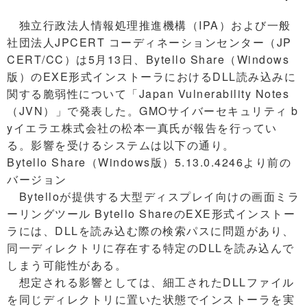
独立行政法人情報処理推進機構（IPA）および一般
社団法人JPCERT コーディネーションセンター（JP
CERT/CC）は5月13日、Bytello Share（Windows
版）のEXE形式インストーラにおけるDLL読み込みに
関する脆弱性について「Japan Vulnerability Notes
（JVN）」で発表した。GMOサイバーセキュリティ b
yイエラエ株式会社の松本一真氏が報告を行ってい
る。影響を受けるシステムは以下の通り。
Bytello Share（Windows版）5.13.0.4246より前の
バージョン
Bytelloが提供する大型ディスプレイ向けの画面ミラ
ーリングツール Bytello ShareのEXE形式インストー
ラには、DLLを読み込む際の検索パスに問題があり、
同一ディレクトリに存在する特定のDLLを読み込んで
しまう可能性がある。
想定される影響としては、細工されたDLLファイル
を同じディレクトリに置いた状態でインストーラを実