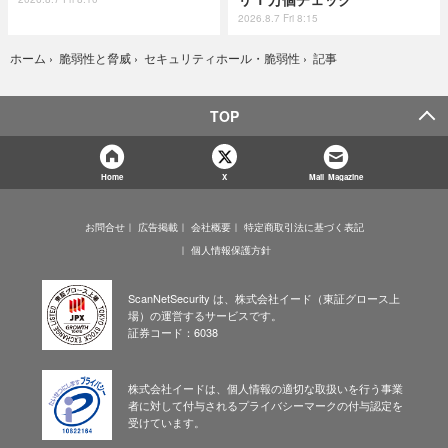
2026.8.7 Fri 8:15
記事
ホーム
›
脆弱性と脅威
›
セキュリティホール・脆弱性
›
TOP
Home
X
Mail Magazine
お問合せ
広告掲載
会社概要
特定商取引法に基づく表記
個人情報保護方針
ScanNetSecurity は、株式会社イード（東証グロース上
場）の運営するサービスです。
証券コード：6038
株式会社イードは、個人情報の適切な取扱いを行う事業
者に対して付与されるプライバシーマークの付与認定を
受けています。