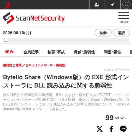
MENU
2026.08.10(月)
検索
購読
NEW!
会員記事
被害･事故
脅威･脆弱性
調査･報告
脆弱性と脅威
セキュリティホール・脆弱性
2026.5.15 Fri 8:00
Bytello Share（Windows版）の EXE 形式イン
ストーラに DLL 読み込みに関する脆弱性
独立行政法人情報処理推進機構（IPA）および一般社団法人JPCERT コーディネ
ーションセンター（JPCERT/CC）は5月13日、Bytello Share（Windows版）の
EXE形式インストーラにおけるDLL読み込みに関する脆弱性について「Japan V
ulnerability Notes（JVN）」で発表した。
99
views