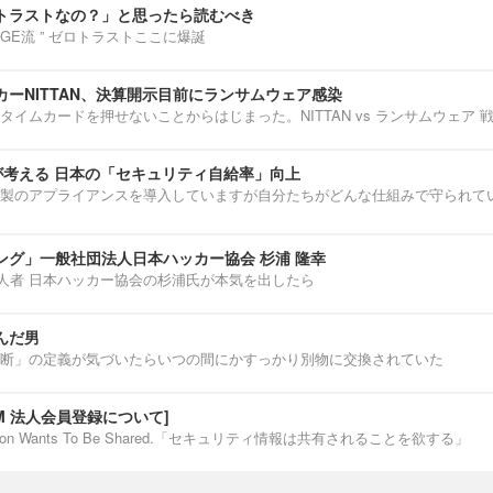
トラストなの？」と思ったら読むべき
ENNGE流 ” ゼロトラストここに爆誕
ーNITTAN、決算開示目前にランサムウェア感染
タイムカードを押せないことからはじまった。NITTAN vs ランサムウェア 
介が考える 日本の「セキュリティ自給率」向上
製のアプライアンスを導入していますが自分たちがどんな仕組みで守られて
ング」一般社団法人日本ハッカー協会 杉浦 隆幸
第一人者 日本ハッカー協会の杉浦氏が本気を出したら
んだ男
断」の定義が気づいたらいつの間にかすっかり別物に交換されていた
IUM 法人会員登録について]
ormation Wants To Be Shared.「セキュリティ情報は共有されることを欲する」