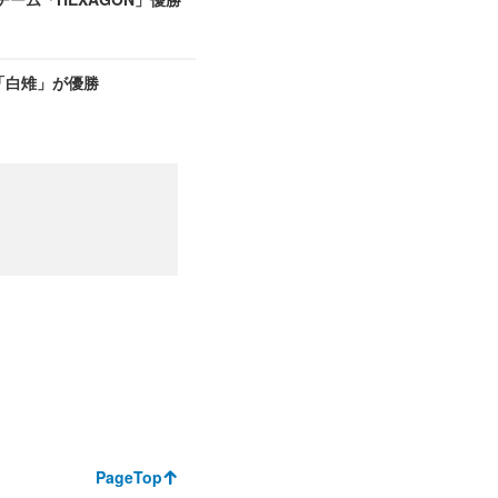
校「白雉」が優勝
PageTop