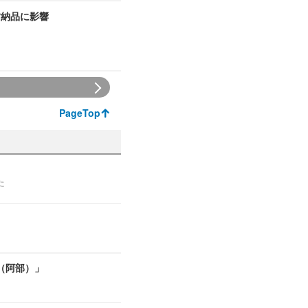
材納品に影響
PageTop
た
（阿部）」