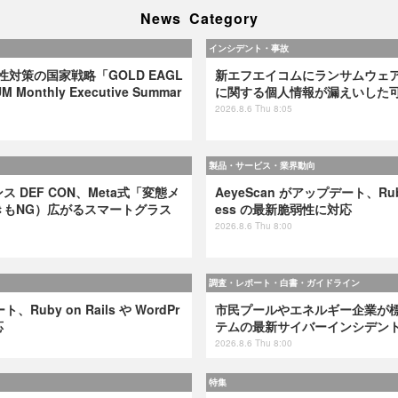
News Category
インシデント・事故
弱性対策の国家戦略「GOLD EAGL
新エフエイコムにランサムウェ
 Monthly Executive Summar
に関する個人情報が漏えいした
2026.8.6 Thu 8:05
製品・サービス・業界動向
 DEF CON、Meta式「変態メ
AeyeScan がアップデート、Ruby 
きもNG）広がるスマートグラス
ess の最新脆弱性に対応
2026.8.6 Thu 8:00
調査・レポート・白書・ガイドライン
、Ruby on Rails や WordPr
市民プールやエネルギー企業が標的
応
テムの最新サイバーインシデン
2026.8.6 Thu 8:00
特集