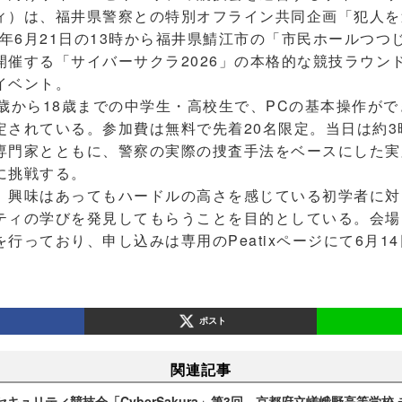
ィ）は、福井県警察との特別オフライン共同企画「犯人を
6年6月21日の13時から福井県鯖江市の「市民ホールつ
開催する「サイバーサクラ2026」の本格的な競技ラウン
イベント。
歳から18歳までの中学生・高校生で、PCの基本操作が
定されている。参加費は無料で先着20名限定。当日は約3
専門家とともに、警察の実際の捜査手法をベースにした実
に挑戦する。
興味はあってもハードルの高さを感じている初学者に対
ティの学びを発見してもらうことを目的としている。会場
行っており、申し込みは専用のPeatixページにて6月1
ポスト
関連記事
キュリティ競技会「CyberSakura」第3回、京都府立嵯峨野高等学校 