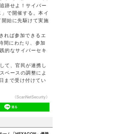
追跡せよ！サイバー
つじ」で開催する。本イ
ド開始に先駆けて実施
できれば参加できるエ
時間にわたり、参加
践的なサイバーセキ
して、官民が連携し
スペースの調整によ
4日まで受け付けてい
《ScanNetSecurity》
送る
チーム「HEXAGON」優勝