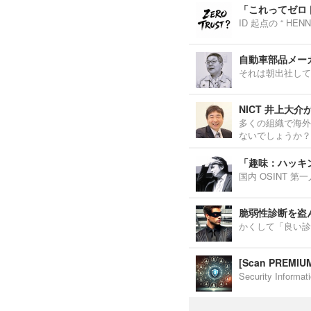
「これってゼロ
ID 起点の “ H
自動車部品メーカ
それは朝出社して
NICT 井上大
多くの組織で海外
ないでしょうか？
「趣味：ハッキ
国内 OSINT 
脆弱性診断を盗
かくして「良い診
[Scan PREM
Security Inf