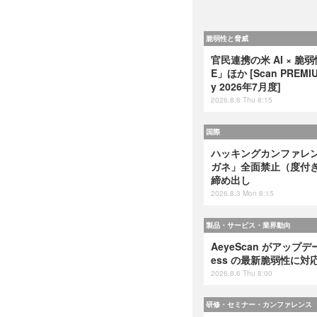
脆弱性と脅威
官民連携の米 AI × 脆
E」ほか [Scan PREMIUM
y 2026年7月度]
2026.8.6 Thu 8:15
国際
ハッキングカンファレンス
ガネ」全面禁止（度付
締め出し
2026.8.3 Mon 8:15
製品・サービス・業界動向
AeyeScan がアップデート
ess の最新脆弱性に対
2026.8.6 Thu 8:00
研修・セミナー・カンファレンス