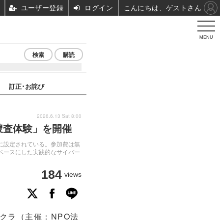
ユーザー登録
ログイン
こんにちは、ゲストさん
MENU
検索
購読
訂正･お詫び
2026.6.13 Sat 8:00
捜査体験」を開催
に設定されている。参加費は無
ベースにした実践的なサイバー
184
views
クラ（主催：NPO法