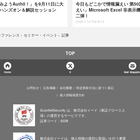
てみようAuth0！」を9月11日に大
今日もどこかで情報漏えい 第50
けハンズオン＆解説セッション
えい」Microsoft Excel 
二弾！
2026.7.14 Tue 8:10
記事
ンファレンス
›
セミナー・イベント
›
TOP
Home
X
Mail Magazin
お問合せ
広告掲載
会社概要
特定商取引法に基づく表記
個人情報保護方針
ScanNetSecurity は、株式会社イード（東証グロース上
場）の運営するサービスです。
証券コード：6038
株式会社イードは、個人情報の適切な取扱いを行う事業