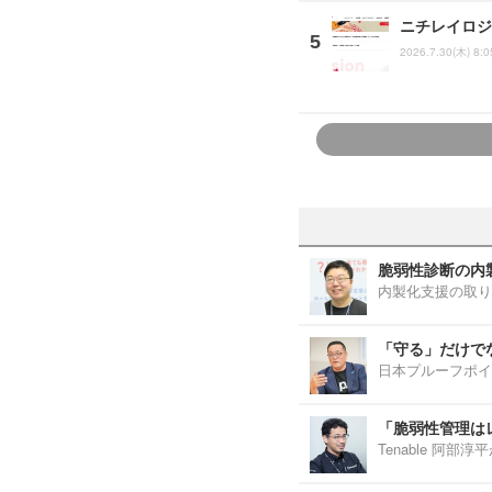
ニチレイロジ
2026.7.30(木) 8:0
脆弱性診断の内
内製化支援の取り
「守る」だけで
日本プルーフポイ
「脆弱性管理は
Tenable 阿