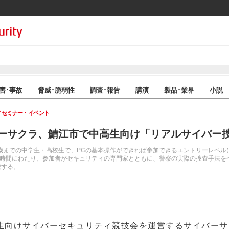
害･事故
脅威･脆弱性
調査･報告
講演
製品･業界
小説
セミナー・イベント
ーサクラ、鯖江市で中高生向け「リアルサイバー
歳までの中学生・高校生で、PCの基本操作ができれば参加できるエントリーレベル
3時間にわたり、参加者がセキュリティの専門家とともに、警察の実際の捜査手法を
戦する。
向けサイバーセキュリティ競技会を運営するサイバーサ