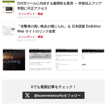
CI/CDツールに内在する脆弱性を悪用 ～ 学校法人アジア
学院に不正アクセス
インシデント・事故
2026.2.19 Thu 8:05
「攻撃者の高い執念が感じられ」る 日本語版 EmEditor
Web サイトのリンク改変
インシデント・事故
2026.1.9 Fri 8:10
Xでも最新記事をチェック！
@scannetsecurityをフォロー