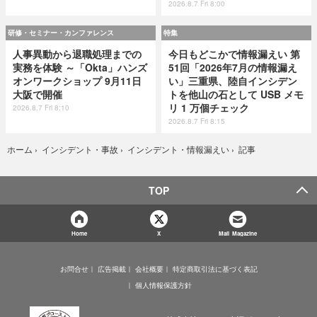
2026.8.7 Fri 8:00
研修・セミナー・カンファレンス
特集
人事異動から退職処理までの
今日もどこかで情報漏えい 第
実務を体験 ～「Okta」ハンズ
51回「2026年7月の情報漏え
オンワークショップ 9月11日
い」三重県、陸自インシデン
大阪で開催
トを他山の石として USB メモ
リ 1 万個チェック
2026.8.7 Fri 8:10
2026.8.7 Fri 8:15
記事
ホーム
›
インシデント・事故
›
インシデント・情報漏えい
›
TOP
Home
X
Mail Magazine
お問合せ
広告掲載
会社概要
特定商取引法に基づく表記
個人情報保護方針