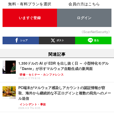
無料・有料プランを選択
会員の方はこちら
いますぐ登録
ログイン
《ScanNetSecurity》
シェア
ポスト
送る
関連記事
1,350ドルの AI が EDR を出し抜く日 ～ 小型特化モデル
「Dante」が示すマルウェア自動生成の新局面
研修・セミナー・カンファレンス
2026.4.17 Fri 8:10
PC端末がマルウェア感染しアカウントの認証情報が窃
取、海外から継続的な不正ログインと複数の宛先へのメー
ル送信
インシデント・事故
2026.4.9 Thu 8:05