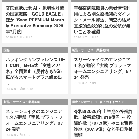
官民連携の米 AI × 脆弱性対策
宇都宮病院職員の患者情報利
の国家戦略「GOLD EAGLE」
用による別医療機関のダイレ
ほか [Scan PREMIUM Month
クトメール郵送、調査の結果
ly Executive Summary 2026
直接的金銭的利益の受領が無
年7月度]
いことを確認
2026.8.6 Thu 8:15
2026.8.7 Fri 8:05
国際
製品・サービス・業界動向
ハッキングカンファレンス DE
スリーシェイクのエンジニア
F CON、Meta式「変態メガ
4 名が翻訳『実践 プラットフ
ネ」全面禁止（度付きもNG）
ォームエンジニアリング』8 /
広がるスマートグラス締め出
24 発売
し
2026.8.7 Fri 8:00
2026.8.3 Mon 8:15
製品・サービス・業界動向
調査・レポート・白書・ガイドライン
スリーシェイクのエンジニア
令和8(2026)年上半期の特殊詐
4 名が翻訳『実践 プラットフ
欺、被害総額1,816億円 ～ 投
ォームエンジニアリング』8 /
資詐欺（797.9億）やニセ警察
24 発売
詐欺（507.9億）など手口別被
害額
2026.8.7 Fri 8:00