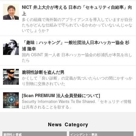
NICT 井上大介が考える 日本の「セキュリティ自給率」向
上
多くの組織で海外製のアプライアンスを導入していますが自分
たちがどんな仕組みで守られているかわかっていないんじゃな
いでしょうか？
「趣味：ハッキング」一般社団法人日本ハッカー協会 杉
浦 隆幸
国内 OSINT 第一人者 日本ハッカー協会の杉浦氏が本気を出し
たら
脆弱性診断を盗んだ男
かくして「良い診断」の定義が気づいたらいつの間にかすっか
り別物に交換されていた
[Scan PREMIUM 法人会員登録について]
Security Information Wants To Be Shared.「セキュリティ情報
は共有されることを欲する」
News Category
脆弱性と脅威
インシデント・事故