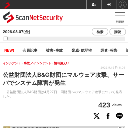
MENU
2026.08.07(金)
検索
購読
NEW!
会員記事
被害･事故
脅威･脆弱性
調査･報告
インシデント・事故
インシデント・情報漏えい
2026.5.15 Fri 8:05
公益財団法人B&G財団にマルウェア攻撃、サー
バでシステム障害が発生
公益財団法人B&G財団は4月27日、同財団へのマルウェア攻撃について発表
した。
423
views