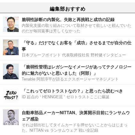
編集部おすすめ
脆弱性診断の内製化、失敗と再挑戦と成功の記録
内製化支援の取り組みについて取材させて欲しいと頼んでいた
のだが毎回返事は芳しくなかった
「守る」だけでなくお客を「成功」させるまでが自分の仕
事
日本プルーフポイント 代表取締役社長 野村健インタビュー
「脆弱性管理はレガシーなイメージがあってテクノロジー
的に魅力がないと思いました（阿部）」
Tenable 阿部淳平が語るエクスポージャーマネジメント
「これってゼロトラストなの？」と思ったら読むべき
ID 起点の “ HENNGE流 ” ゼロトラストここに爆誕
自動車部品メーカーNITTAN、決算開示目前にランサムウ
ェア感染
それは朝出社してタイムカードを押せないことからはじまっ
た。NITTAN vs ランサムウェア 戦い全記録