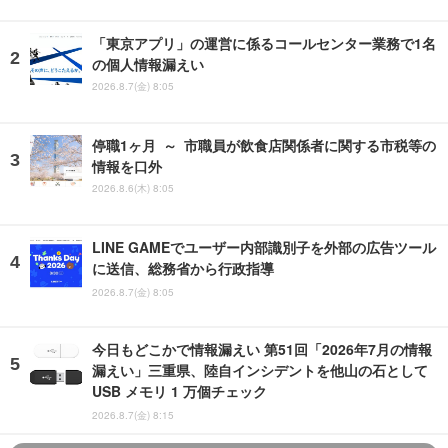
「東京アプリ」の運営に係るコールセンター業務で1名
の個人情報漏えい
2026.8.7(金) 8:05
停職1ヶ月 ～ 市職員が飲食店関係者に関する市税等の
情報を口外
2026.8.6(木) 8:05
LINE GAMEでユーザー内部識別子を外部の広告ツール
に送信、総務省から行政指導
2026.8.7(金) 8:05
今日もどこかで情報漏えい 第51回「2026年7月の情報
漏えい」三重県、陸自インシデントを他山の石として
USB メモリ 1 万個チェック
2026.8.7(金) 8:15