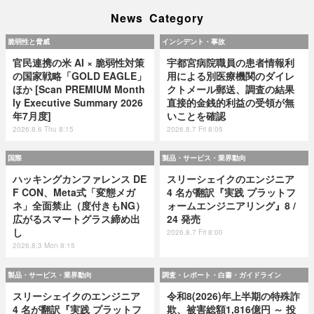
News Category
脆弱性と脅威
インシデント・事故
官民連携の米 AI × 脆弱性対策
宇都宮病院職員の患者情報利
の国家戦略「GOLD EAGLE」
用による別医療機関のダイレ
ほか [Scan PREMIUM Month
クトメール郵送、調査の結果
ly Executive Summary 2026
直接的金銭的利益の受領が無
年7月度]
いことを確認
2026.8.6 Thu 8:15
2026.8.7 Fri 8:05
国際
製品・サービス・業界動向
ハッキングカンファレンス DE
スリーシェイクのエンジニア
F CON、Meta式「変態メガ
4 名が翻訳『実践 プラットフ
ネ」全面禁止（度付きもNG）
ォームエンジニアリング』8 /
広がるスマートグラス締め出
24 発売
し
2026.8.7 Fri 8:00
2026.8.3 Mon 8:15
製品・サービス・業界動向
調査・レポート・白書・ガイドライン
スリーシェイクのエンジニア
令和8(2026)年上半期の特殊詐
4 名が翻訳『実践 プラットフ
欺、被害総額1,816億円 ～ 投