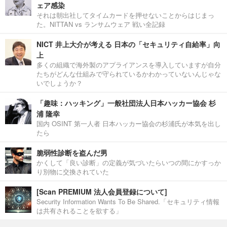
ェア感染
それは朝出社してタイムカードを押せないことからはじまっ
た。NITTAN vs ランサムウェア 戦い全記録
NICT 井上大介が考える 日本の「セキュリティ自給率」向
上
多くの組織で海外製のアプライアンスを導入していますが自分
たちがどんな仕組みで守られているかわかっていないんじゃな
いでしょうか？
「趣味：ハッキング」一般社団法人日本ハッカー協会 杉
浦 隆幸
国内 OSINT 第一人者 日本ハッカー協会の杉浦氏が本気を出し
たら
脆弱性診断を盗んだ男
かくして「良い診断」の定義が気づいたらいつの間にかすっか
り別物に交換されていた
[Scan PREMIUM 法人会員登録について]
Security Information Wants To Be Shared.「セキュリティ情報
は共有されることを欲する」