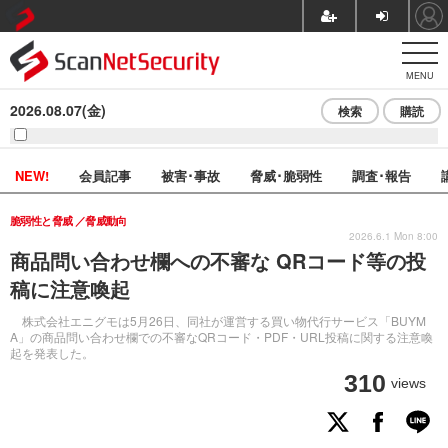
MENU
2026.08.07(金)
検索
購読
NEW!
会員記事
被害･事故
脅威･脆弱性
調査･報告
脆弱性と脅威
脅威動向
2026.6.1 Mon 8:00
商品問い合わせ欄への不審な QRコード等の投
稿に注意喚起
株式会社エニグモは5月26日、同社が運営する買い物代行サービス「BUYM
A」の商品問い合わせ欄での不審なQRコード・PDF・URL投稿に関する注意喚
起を発表した。
310
views