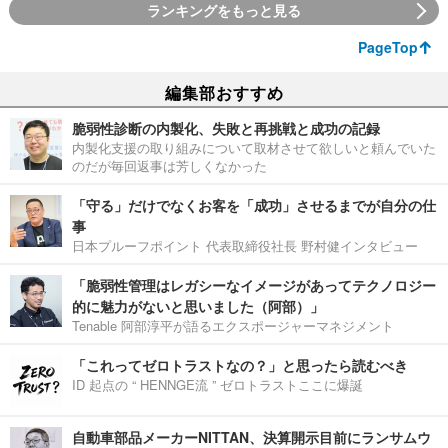
ランキングをもっと見る
PageTop
編集部おすすめ
脆弱性診断の内製化、失敗と再挑戦と成功の記録
内製化支援の取り組みについて取材させて欲しいと頼んでいた
のだが毎回返事は芳しくなかった
「守る」だけでなくお客を「成功」させるまでが自分の仕
事
日本プルーフポイント 代表取締役社長 野村健インタビュー
「脆弱性管理はレガシーなイメージがあってテクノロジー
的に魅力がないと思いました（阿部）」
Tenable 阿部淳平が語るエクスポージャーマネジメント
「これってゼロトラストなの？」と思ったら読むべき
ID 起点の “ HENNGE流 ” ゼロトラストここに爆誕
自動車部品メーカーNITTAN、決算開示目前にランサムウ