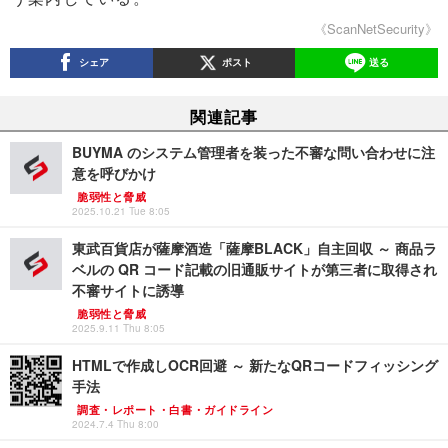
《ScanNetSecurity》
シェア
ポスト
送る
関連記事
BUYMA のシステム管理者を装った不審な問い合わせに注
意を呼びかけ
脆弱性と脅威
2025.10.21 Tue 8:05
東武百貨店が薩摩酒造「薩摩BLACK」自主回収 ～ 商品ラ
ベルの QR コード記載の旧通販サイトが第三者に取得され
不審サイトに誘導
脆弱性と脅威
2025.9.11 Thu 8:05
HTMLで作成しOCR回避 ～ 新たなQRコードフィッシング
手法
調査・レポート・白書・ガイドライン
2024.7.4 Thu 8:00