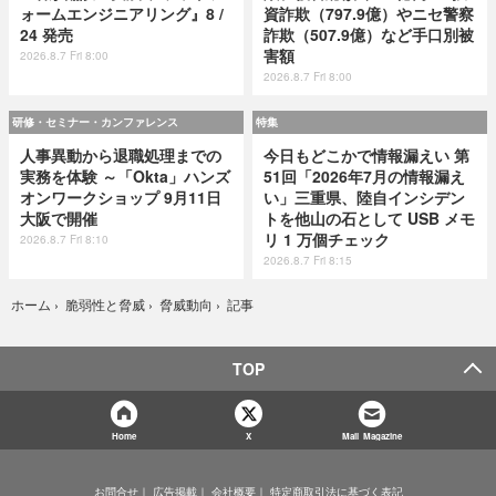
ォームエンジニアリング』8 /
資詐欺（797.9億）やニセ警察
24 発売
詐欺（507.9億）など手口別被
害額
2026.8.7 Fri 8:00
2026.8.7 Fri 8:00
研修・セミナー・カンファレンス
特集
人事異動から退職処理までの
今日もどこかで情報漏えい 第
実務を体験 ～「Okta」ハンズ
51回「2026年7月の情報漏え
オンワークショップ 9月11日
い」三重県、陸自インシデン
大阪で開催
トを他山の石として USB メモ
リ 1 万個チェック
2026.8.7 Fri 8:10
2026.8.7 Fri 8:15
記事
ホーム
›
脆弱性と脅威
›
脅威動向
›
TOP
Home
X
Mail Magazine
お問合せ
広告掲載
会社概要
特定商取引法に基づく表記