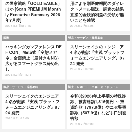
の国家戦略「GOLD EAGLE」
用による別医療機関のダイレ
ほか [Scan PREMIUM Month
クトメール郵送、調査の結果
ly Executive Summary 2026
直接的金銭的利益の受領が無
年7月度]
いことを確認
2026.8.6 Thu 8:15
2026.8.7 Fri 8:05
国際
製品・サービス・業界動向
ハッキングカンファレンス DE
スリーシェイクのエンジニア
F CON、Meta式「変態メガ
4 名が翻訳『実践 プラットフ
ネ」全面禁止（度付きもNG）
ォームエンジニアリング』8 /
広がるスマートグラス締め出
24 発売
し
2026.8.7 Fri 8:00
2026.8.3 Mon 8:15
製品・サービス・業界動向
調査・レポート・白書・ガイドライン
スリーシェイクのエンジニア
令和8(2026)年上半期の特殊詐
4 名が翻訳『実践 プラットフ
欺、被害総額1,816億円 ～ 投
ォームエンジニアリング』8 /
資詐欺（797.9億）やニセ警察
24 発売
詐欺（507.9億）など手口別被
害額
2026.8.7 Fri 8:00
2026.8.7 Fri 8:00