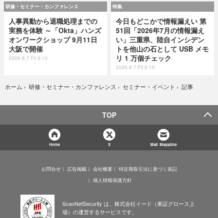
研修・セミナー・カンファレンス
特集
人事異動から退職処理までの
今日もどこかで情報漏えい 第
実務を体験 ～「Okta」ハンズ
51回「2026年7月の情報漏え
オンワークショップ 9月11日
い」三重県、陸自インシデン
大阪で開催
トを他山の石として USB メモ
リ 1 万個チェック
2026.8.7 Fri 8:10
2026.8.7 Fri 8:15
記事
ホーム
›
研修・セミナー・カンファレンス
›
セミナー・イベント
›
TOP
Home
X
Mail Magazine
お問合せ
広告掲載
会社概要
特定商取引法に基づく表記
個人情報保護方針
ScanNetSecurity は、株式会社イード（東証グロース上
場）の運営するサービスです。