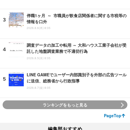
停職1ヶ月 ～ 市職員が飲食店関係者に関する市税等の
情報を口外
2026.8.6(木) 8:05
調査データの加工や転用 ～ 大和ハウス工業子会社が受
託した地盤調査業務で不適切行為
2026.8.5(水) 8:05
LINE GAMEでユーザー内部識別子を外部の広告ツール
に送信、総務省から行政指導
2026.8.7(金) 8:05
ランキングをもっと見る
PageTop
編集部おすすめ