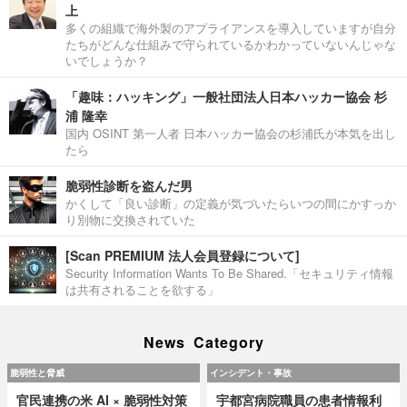
上
多くの組織で海外製のアプライアンスを導入していますが自分
たちがどんな仕組みで守られているかわかっていないんじゃな
いでしょうか？
「趣味：ハッキング」一般社団法人日本ハッカー協会 杉
浦 隆幸
国内 OSINT 第一人者 日本ハッカー協会の杉浦氏が本気を出し
たら
脆弱性診断を盗んだ男
かくして「良い診断」の定義が気づいたらいつの間にかすっか
り別物に交換されていた
[Scan PREMIUM 法人会員登録について]
Security Information Wants To Be Shared.「セキュリティ情報
は共有されることを欲する」
News Category
脆弱性と脅威
インシデント・事故
官民連携の米 AI × 脆弱性対策
宇都宮病院職員の患者情報利