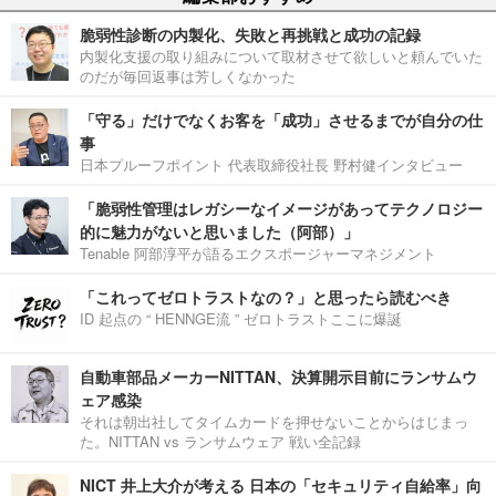
脆弱性診断の内製化、失敗と再挑戦と成功の記録
内製化支援の取り組みについて取材させて欲しいと頼んでいた
のだが毎回返事は芳しくなかった
「守る」だけでなくお客を「成功」させるまでが自分の仕
事
日本プルーフポイント 代表取締役社長 野村健インタビュー
「脆弱性管理はレガシーなイメージがあってテクノロジー
的に魅力がないと思いました（阿部）」
Tenable 阿部淳平が語るエクスポージャーマネジメント
「これってゼロトラストなの？」と思ったら読むべき
ID 起点の “ HENNGE流 ” ゼロトラストここに爆誕
自動車部品メーカーNITTAN、決算開示目前にランサムウ
ェア感染
それは朝出社してタイムカードを押せないことからはじまっ
た。NITTAN vs ランサムウェア 戦い全記録
NICT 井上大介が考える 日本の「セキュリティ自給率」向