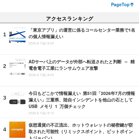
PageTop
アクセスランキング
「東京アプリ」の運営に係るコールセンター業務で1名
の個人情報漏えい
2026.8.7(金) 8:05
ADサーバ上のデータが外部へ転送されたと判断 ～ 精
電舎電子工業にランサムウェア攻撃
2026.8.7(金) 8:05
今日もどこかで情報漏えい 第51回「2026年7月の情報
漏えい」三重県、陸自インシデントを他山の石として
USB メモリ 1 万個チェック
2026.8.7(金) 8:15
仮想通貨の不正流出、ホットウォレットの秘密鍵が窃
取された可能性（リミックスポイント、ビットポイン
トジャパン）