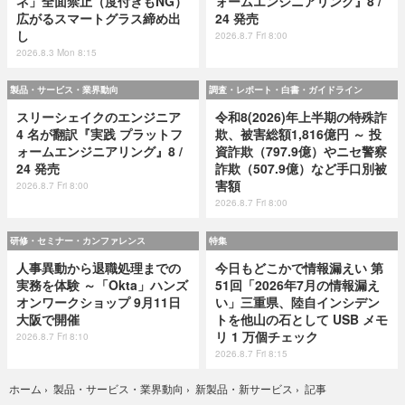
ネ」全面禁止（度付きもNG）
ォームエンジニアリング』8 /
広がるスマートグラス締め出
24 発売
し
2026.8.7 Fri 8:00
2026.8.3 Mon 8:15
製品・サービス・業界動向
調査・レポート・白書・ガイドライン
スリーシェイクのエンジニア
令和8(2026)年上半期の特殊詐
4 名が翻訳『実践 プラットフ
欺、被害総額1,816億円 ～ 投
ォームエンジニアリング』8 /
資詐欺（797.9億）やニセ警察
24 発売
詐欺（507.9億）など手口別被
害額
2026.8.7 Fri 8:00
2026.8.7 Fri 8:00
研修・セミナー・カンファレンス
特集
人事異動から退職処理までの
今日もどこかで情報漏えい 第
実務を体験 ～「Okta」ハンズ
51回「2026年7月の情報漏え
オンワークショップ 9月11日
い」三重県、陸自インシデン
大阪で開催
トを他山の石として USB メモ
リ 1 万個チェック
2026.8.7 Fri 8:10
2026.8.7 Fri 8:15
記事
ホーム
›
製品・サービス・業界動向
›
新製品・新サービス
›