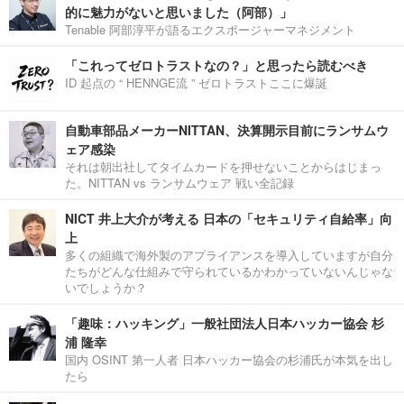
的に魅力がないと思いました（阿部）」
Tenable 阿部淳平が語るエクスポージャーマネジメント
「これってゼロトラストなの？」と思ったら読むべき
ID 起点の “ HENNGE流 ” ゼロトラストここに爆誕
自動車部品メーカーNITTAN、決算開示目前にランサムウ
ェア感染
それは朝出社してタイムカードを押せないことからはじまっ
た。NITTAN vs ランサムウェア 戦い全記録
NICT 井上大介が考える 日本の「セキュリティ自給率」向
上
多くの組織で海外製のアプライアンスを導入していますが自分
たちがどんな仕組みで守られているかわかっていないんじゃな
いでしょうか？
「趣味：ハッキング」一般社団法人日本ハッカー協会 杉
浦 隆幸
国内 OSINT 第一人者 日本ハッカー協会の杉浦氏が本気を出し
たら