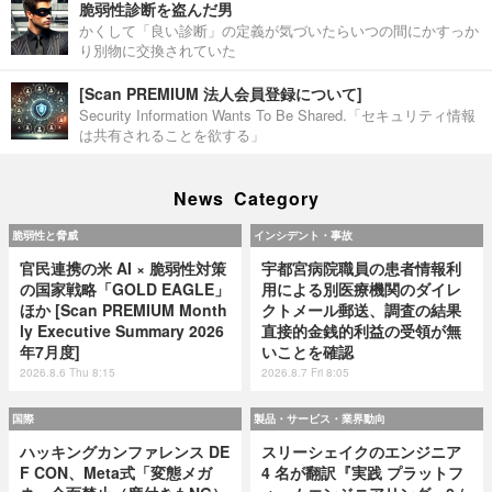
脆弱性診断を盗んだ男
かくして「良い診断」の定義が気づいたらいつの間にかすっか
り別物に交換されていた
[Scan PREMIUM 法人会員登録について]
Security Information Wants To Be Shared.「セキュリティ情報
は共有されることを欲する」
News Category
脆弱性と脅威
インシデント・事故
官民連携の米 AI × 脆弱性対策
宇都宮病院職員の患者情報利
の国家戦略「GOLD EAGLE」
用による別医療機関のダイレ
ほか [Scan PREMIUM Month
クトメール郵送、調査の結果
ly Executive Summary 2026
直接的金銭的利益の受領が無
年7月度]
いことを確認
2026.8.6 Thu 8:15
2026.8.7 Fri 8:05
国際
製品・サービス・業界動向
ハッキングカンファレンス DE
スリーシェイクのエンジニア
F CON、Meta式「変態メガ
4 名が翻訳『実践 プラットフ