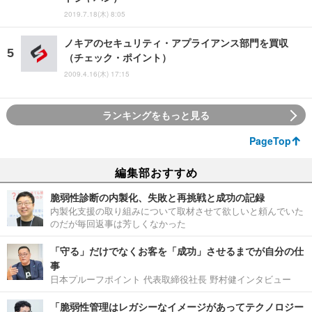
2019.7.18(木) 8:05
ノキアのセキュリティ・アプライアンス部門を買収
（チェック・ポイント）
2009.4.16(木) 17:15
ランキングをもっと見る
PageTop
編集部おすすめ
脆弱性診断の内製化、失敗と再挑戦と成功の記録
内製化支援の取り組みについて取材させて欲しいと頼んでいた
のだが毎回返事は芳しくなかった
「守る」だけでなくお客を「成功」させるまでが自分の仕
事
日本プルーフポイント 代表取締役社長 野村健インタビュー
「脆弱性管理はレガシーなイメージがあってテクノロジー