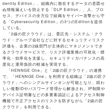
dentity Edition」、組織内に散在するデータの意図せ
ぬ情報漏えいを防止する「DLP Edition」、人、プロ
セス、デバイスの全方位で組織をサイバー攻撃から守
る「Cybersecurity Edition」の3つのEditionを提供
している。
「2線の匠クラウド」は、委託先・システム・クラ
ウド・グループ会社などに対するセキュリティリスク
評価を、企業の2線部門が主体的にマネジメントでき
るクラウドサービスで、リスク評価業務の可視化・標
準化・効率化を支援し、セキュリティガバナンスの高
度化と運用負担の軽減を実現する。
「HENNGE One」と「2線の匠クラウド」の連携
で、「HENNGE One」を利用する組織は「2線の匠ク
ラウド」へのシングルサインオンが可能となり、煩わ
しい複数IDやパスワード管理から解放され、IP制限や
デバイス証明書などの多要素認証によるアクセス制御
機能で不正アクセスのリスクを防ぎながら「2線の匠
クラウド」​​を利用できる。