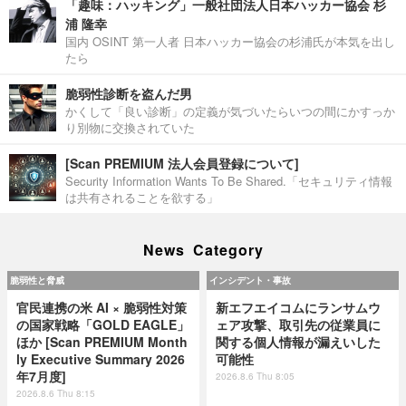
「趣味：ハッキング」一般社団法人日本ハッカー協会 杉
浦 隆幸
国内 OSINT 第一人者 日本ハッカー協会の杉浦氏が本気を出し
たら
脆弱性診断を盗んだ男
かくして「良い診断」の定義が気づいたらいつの間にかすっか
り別物に交換されていた
[Scan PREMIUM 法人会員登録について]
Security Information Wants To Be Shared.「セキュリティ情報
は共有されることを欲する」
News Category
脆弱性と脅威
インシデント・事故
官民連携の米 AI × 脆弱性対策
新エフエイコムにランサムウ
の国家戦略「GOLD EAGLE」
ェア攻撃、取引先の従業員に
ほか [Scan PREMIUM Month
関する個人情報が漏えいした
ly Executive Summary 2026
可能性
年7月度]
2026.8.6 Thu 8:05
2026.8.6 Thu 8:15