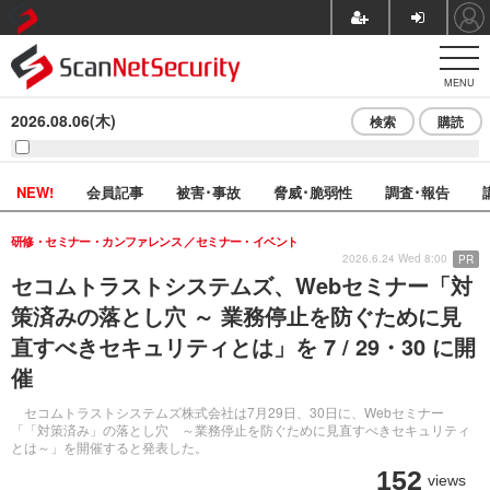
MENU
2026.08.06(木)
検索
購読
NEW!
会員記事
被害･事故
脅威･脆弱性
調査･報告
研修・セミナー・カンファレンス
セミナー・イベント
2026.6.24 Wed 8:00
PR
セコムトラストシステムズ、Webセミナー「対
策済みの落とし穴 ～ 業務停止を防ぐために見
直すべきセキュリティとは」を 7 / 29・30 に開
催
セコムトラストシステムズ株式会社は7月29日、30日に、Webセミナー
「「対策済み」の落とし穴 ～業務停止を防ぐために見直すべきセキュリティ
とは～」を開催すると発表した。
152
views