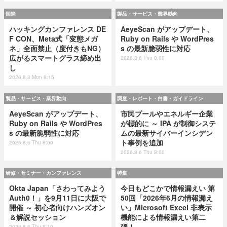
国際
製品・サービス・業界動向
ハッキングカンファレンス DE
AeyeScan がアップデート、
F CON、Meta式「変態メガ
Ruby on Rails や WordPres
ネ」全面禁止（度付きもNG）
s の最新脆弱性に対応
広がるスマートグラス締め出
2026.8.6 Thu 8:00
し
2026.8.3 Mon 8:15
製品・サービス・業界動向
調査・レポート・白書・ガイドライン
AeyeScan がアップデート、
市民プールやエネルギー企業
Ruby on Rails や WordPres
が標的に ～ IPA が制御システ
s の最新脆弱性に対応
ムの最新サイバーインシデン
ト事例を追加
2026.8.6 Thu 8:00
2026.8.6 Thu 8:00
研修・セミナー・カンファレンス
特集
Okta Japan「さわってみよう
今日もどこかで情報漏えい 第
Auth0！」を9月11日に大阪で
50回「2026年6月の情報漏え
開催 ～ 初心者向けハンズオン
い」Microsoft Excel 非表示
＆解説セッション
機能による情報漏えい第二
弾！
2026.8.6 Thu 8:10