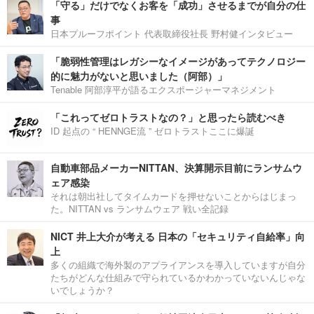
「守る」だけでなくお客を「成功」させるまでが自分の仕
事
日本プルーフポイント 代表取締役社長 野村健インタビュー
「脆弱性管理はレガシーなイメージがあってテクノロジー
的に魅力がないと思いました（阿部）」
Tenable 阿部淳平が語るエクスポージャーマネジメント
「これってゼロトラストなの？」と思ったら読むべき
ID 起点の “ HENNGE流 ” ゼロトラストここに爆誕
自動車部品メーカーNITTAN、決算開示目前にランサムウ
ェア感染
それは朝出社してタイムカードを押せないことからはじまっ
た。NITTAN vs ランサムウェア 戦い全記録
NICT 井上大介が考える 日本の「セキュリティ自給率」向
上
多くの組織で海外製のアプライアンスを導入していますが自分
たちがどんな仕組みで守られているかわかっていないんじゃな
いでしょうか？