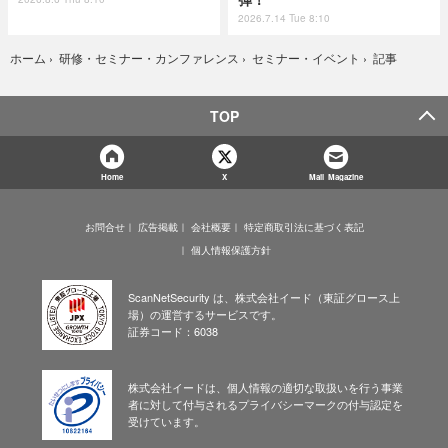
2026.7.14 Tue 8:10
記事
ホーム
›
研修・セミナー・カンファレンス
›
セミナー・イベント
›
TOP
Home
X
Mail Magazine
お問合せ
広告掲載
会社概要
特定商取引法に基づく表記
個人情報保護方針
ScanNetSecurity は、株式会社イード（東証グロース上
場）の運営するサービスです。
証券コード：6038
株式会社イードは、個人情報の適切な取扱いを行う事業
者に対して付与されるプライバシーマークの付与認定を
受けています。