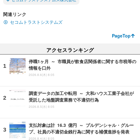
関連リンク
セコムトラストシステムズ
PageTop
アクセスランキング
停職1ヶ月 ～ 市職員が飲食店関係者に関する市税等の
情報を口外
2026.8.6(木) 8:05
調査データの加工や転用 ～ 大和ハウス工業子会社が
受託した地盤調査業務で不適切行為
2026.8.5(水) 8:05
支払対象は計 16.3 億円 ～ プルデンシャル・グルー
プ、社員の不適切金銭行為に関する補償進捗を発表
2026.8.4(火) 8:05