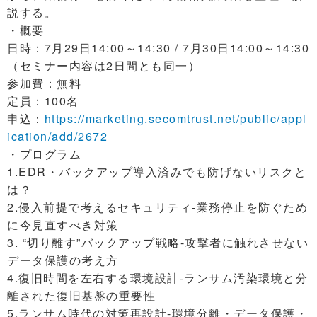
説する。
・概要
日時：7月29日14:00～14:30 / 7月30日14:00～14:30
（セミナー内容は2日間とも同一）
参加費：無料
定員：100名
申込：
https://marketing.secomtrust.net/public/appl
ication/add/2672
・プログラム
1.EDR・バックアップ導入済みでも防げないリスクと
は？
2.侵入前提で考えるセキュリティ-業務停止を防ぐため
に今見直すべき対策
3. “切り離す”バックアップ戦略-攻撃者に触れさせない
データ保護の考え方
4.復旧時間を左右する環境設計-ランサム汚染環境と分
離された復旧基盤の重要性
5.ランサム時代の対策再設計-環境分離・データ保護・