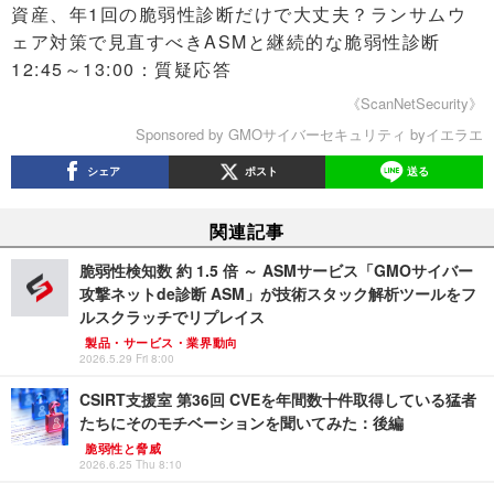
資産、年1回の脆弱性診断だけで大丈夫？ランサムウ
ェア対策で見直すべきASMと継続的な脆弱性診断
12:45～13:00：質疑応答
《ScanNetSecurity》
Sponsored by GMOサイバーセキュリティ byイエラエ
シェア
ポスト
送る
関連記事
脆弱性検知数 約 1.5 倍 ～ ASMサービス「GMOサイバー
攻撃ネットde診断 ASM」が技術スタック解析ツールをフ
ルスクラッチでリプレイス
製品・サービス・業界動向
2026.5.29 Fri 8:00
CSIRT支援室 第36回 CVEを年間数十件取得している猛者
たちにそのモチベーションを聞いてみた：後編
脆弱性と脅威
2026.6.25 Thu 8:10