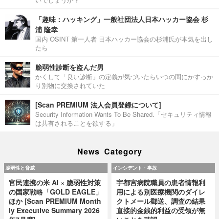
「趣味：ハッキング」一般社団法人日本ハッカー協会 杉
浦 隆幸
国内 OSINT 第一人者 日本ハッカー協会の杉浦氏が本気を出し
たら
脆弱性診断を盗んだ男
かくして「良い診断」の定義が気づいたらいつの間にかすっか
り別物に交換されていた
[Scan PREMIUM 法人会員登録について]
Security Information Wants To Be Shared.「セキュリティ情報
は共有されることを欲する」
News Category
脆弱性と脅威
インシデント・事故
官民連携の米 AI × 脆弱性対策
宇都宮病院職員の患者情報利
の国家戦略「GOLD EAGLE」
用による別医療機関のダイレ
ほか [Scan PREMIUM Month
クトメール郵送、調査の結果
ly Executive Summary 2026
直接的金銭的利益の受領が無