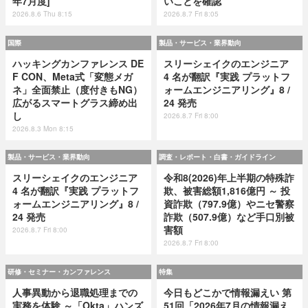
年7月度]
いことを確認
2026.8.6 Thu 8:15
2026.8.7 Fri 8:05
国際
製品・サービス・業界動向
ハッキングカンファレンス DE
スリーシェイクのエンジニア
F CON、Meta式「変態メガ
4 名が翻訳『実践 プラットフ
ネ」全面禁止（度付きもNG）
ォームエンジニアリング』8 /
広がるスマートグラス締め出
24 発売
し
2026.8.7 Fri 8:00
2026.8.3 Mon 8:15
製品・サービス・業界動向
調査・レポート・白書・ガイドライン
スリーシェイクのエンジニア
令和8(2026)年上半期の特殊詐
4 名が翻訳『実践 プラットフ
欺、被害総額1,816億円 ～ 投
ォームエンジニアリング』8 /
資詐欺（797.9億）やニセ警察
24 発売
詐欺（507.9億）など手口別被
害額
2026.8.7 Fri 8:00
2026.8.7 Fri 8:00
研修・セミナー・カンファレンス
特集
人事異動から退職処理までの
今日もどこかで情報漏えい 第
実務を体験 ～「Okta」ハンズ
51回「2026年7月の情報漏え