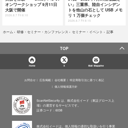
オンワークショップ 9月11日
い」三重県、陸自インシデン
大阪で開催
トを他山の石として USB メモ
リ 1 万個チェック
2026.8.7 Fri 8:10
2026.8.7 Fri 8:15
記事
ホーム
›
研修・セミナー・カンファレンス
›
セミナー・イベント
›
TOP
Home
X
Mail Magazine
お問合せ
広告掲載
会社概要
特定商取引法に基づく表記
個人情報保護方針
ScanNetSecurity は、株式会社イード（東証グロース上
場）の運営するサービスです。
証券コード：6038
株式会社イードは、個人情報の適切な取扱いを行う事業