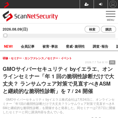
MENU
2026.08.09(日)
検索
購読
NEW!
会員記事
被害･事故
脅威･脆弱性
調査･報告
研修・セミナー・カンファレンス
セミナー・イベント
2026.7.7 Tue 8:10
PR
GMOサイバーセキュリティ byイエラエ、オン
ラインセミナー「年 1 回の脆弱性診断だけで大
丈夫？ ランサムウェア対策で見直すべきASM
と継続的な脆弱性診断」を 7 / 24 開催
GMOサイバーセキュリティ byイエラエ株式会社は7月24日に、オンラインセ
ミナー「年1回の脆弱性診断だけで大丈夫？ランサムウェア対策で見直すべきA
SMと継続的な脆弱性診断」を開催すると発表した。同セミナーは7月7日に開催
したセミナーと同じ講演内容を含んでいる。