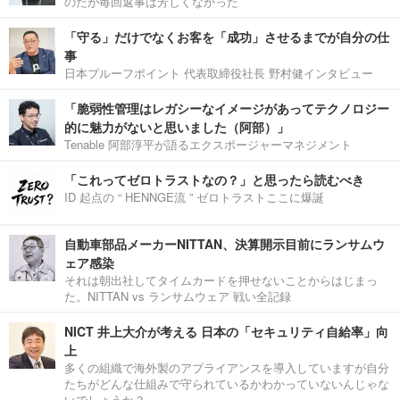
のだが毎回返事は芳しくなかった
「守る」だけでなくお客を「成功」させるまでが自分の仕
事
日本プルーフポイント 代表取締役社長 野村健インタビュー
「脆弱性管理はレガシーなイメージがあってテクノロジー
的に魅力がないと思いました（阿部）」
Tenable 阿部淳平が語るエクスポージャーマネジメント
「これってゼロトラストなの？」と思ったら読むべき
ID 起点の “ HENNGE流 ” ゼロトラストここに爆誕
自動車部品メーカーNITTAN、決算開示目前にランサムウ
ェア感染
それは朝出社してタイムカードを押せないことからはじまっ
た。NITTAN vs ランサムウェア 戦い全記録
NICT 井上大介が考える 日本の「セキュリティ自給率」向
上
多くの組織で海外製のアプライアンスを導入していますが自分
たちがどんな仕組みで守られているかわかっていないんじゃな
いでしょうか？