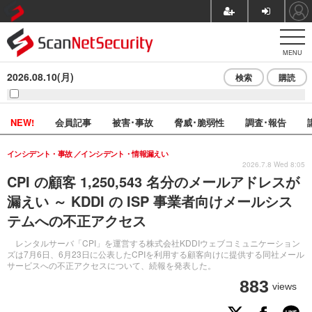
MENU
2026.08.10(月)
検索
購読
NEW!
会員記事
被害･事故
脅威･脆弱性
調査･報告
インシデント・事故
インシデント・情報漏えい
2026.7.8 Wed 8:05
CPI の顧客 1,250,543 名分のメールアドレスが
漏えい ～ KDDI の ISP 事業者向けメールシス
テムへの不正アクセス
レンタルサーバ「CPI」を運営する株式会社KDDIウェブコミュニケーション
ズは7月6日、6月23日に公表したCPIを利用する顧客向けに提供する同社メール
サービスへの不正アクセスについて、続報を発表した。
883
views