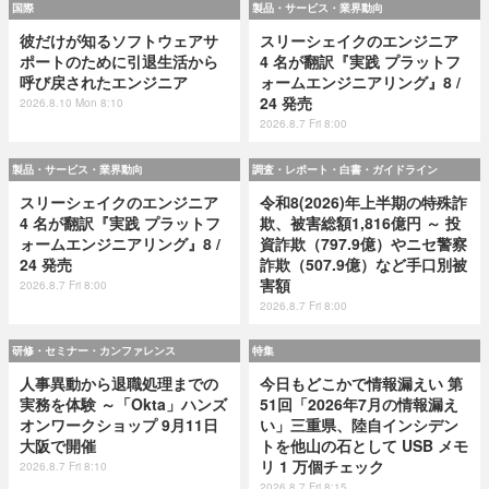
国際
製品・サービス・業界動向
彼だけが知るソフトウェアサ
スリーシェイクのエンジニア
ポートのために引退生活から
4 名が翻訳『実践 プラットフ
呼び戻されたエンジニア
ォームエンジニアリング』8 /
24 発売
2026.8.10 Mon 8:10
2026.8.7 Fri 8:00
製品・サービス・業界動向
調査・レポート・白書・ガイドライン
スリーシェイクのエンジニア
令和8(2026)年上半期の特殊詐
4 名が翻訳『実践 プラットフ
欺、被害総額1,816億円 ～ 投
ォームエンジニアリング』8 /
資詐欺（797.9億）やニセ警察
24 発売
詐欺（507.9億）など手口別被
害額
2026.8.7 Fri 8:00
2026.8.7 Fri 8:00
研修・セミナー・カンファレンス
特集
人事異動から退職処理までの
今日もどこかで情報漏えい 第
実務を体験 ～「Okta」ハンズ
51回「2026年7月の情報漏え
オンワークショップ 9月11日
い」三重県、陸自インシデン
大阪で開催
トを他山の石として USB メモ
リ 1 万個チェック
2026.8.7 Fri 8:10
2026.8.7 Fri 8:15