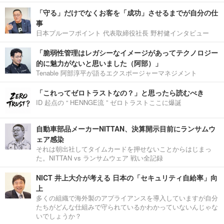
「守る」だけでなくお客を「成功」させるまでが自分の仕
事
日本プルーフポイント 代表取締役社長 野村健インタビュー
「脆弱性管理はレガシーなイメージがあってテクノロジー
的に魅力がないと思いました（阿部）」
Tenable 阿部淳平が語るエクスポージャーマネジメント
「これってゼロトラストなの？」と思ったら読むべき
ID 起点の “ HENNGE流 ” ゼロトラストここに爆誕
自動車部品メーカーNITTAN、決算開示目前にランサムウ
ェア感染
それは朝出社してタイムカードを押せないことからはじまっ
た。NITTAN vs ランサムウェア 戦い全記録
NICT 井上大介が考える 日本の「セキュリティ自給率」向
上
多くの組織で海外製のアプライアンスを導入していますが自分
たちがどんな仕組みで守られているかわかっていないんじゃな
いでしょうか？