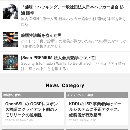
「趣味：ハッキング」一般社団法人日本ハッカー協会 杉
浦 隆幸
国内 OSINT 第一人者 日本ハッカー協会の杉浦氏が本気を出し
たら
脆弱性診断を盗んだ男
かくして「良い診断」の定義が気づいたらいつの間にかすっか
り別物に交換されていた
[Scan PREMIUM 法人会員登録について]
Security Information Wants To Be Shared.「セキュリティ情報
は共有されることを欲する」
News Category
脆弱性と脅威
インシデント・事故
OpenSSL の OCSPレスポン
KDDI の ISP 事業者向けメー
ス検証にクライアント側のメ
ルシステムに不正アクセス、
モリリークの脆弱性
総務省が行政指導
2026.8.10 Mon 8:00
2026.8.10 Mon 8:05