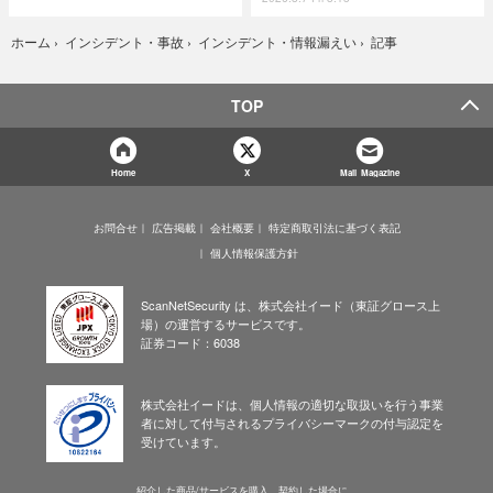
記事
ホーム
›
インシデント・事故
›
インシデント・情報漏えい
›
TOP
Home
X
Mail Magazine
お問合せ
広告掲載
会社概要
特定商取引法に基づく表記
個人情報保護方針
ScanNetSecurity は、株式会社イード（東証グロース上
場）の運営するサービスです。
証券コード：6038
株式会社イードは、個人情報の適切な取扱いを行う事業
者に対して付与されるプライバシーマークの付与認定を
受けています。
紹介した商品/サービスを購入、契約した場合に、