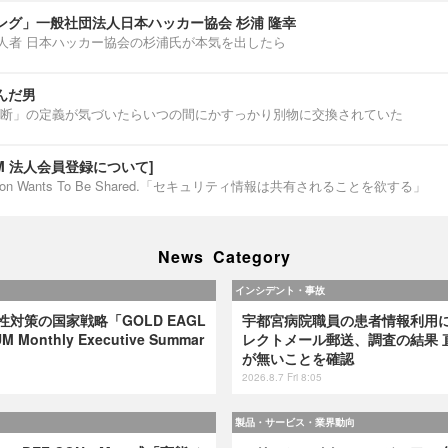
ング」一般社団法人日本ハッカー協会 杉浦 隆幸
第一人者 日本ハッカー協会の杉浦氏が本気を出したら
んだ男
断」の定義が気づいたらいつの間にかすっかり別物に交換されていた
IUM 法人会員登録について]
ormation Wants To Be Shared.「セキュリティ情報は共有されることを欲する」
News Category
インシデント・事故
弱性対策の国家戦略「GOLD EAGL
宇都宮病院職員の患者情報利用
 Monthly Executive Summar
レクトメール郵送、調査の結果 
が無いことを確認
2026.8.7 Fri 8:05
製品・サービス・業界動向