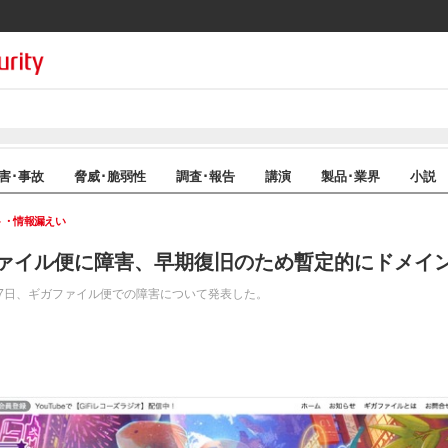
害･事故
脅威･脆弱性
調査･報告
講演
製品･業界
小説
ト・情報漏えい
ァイル便に障害、早期復旧のため暫定的にドメイ
7日、ギガファイル便での障害について発表した。