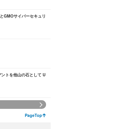
とGMOサイバーセキュリ
デントを他山の石として U
PageTop