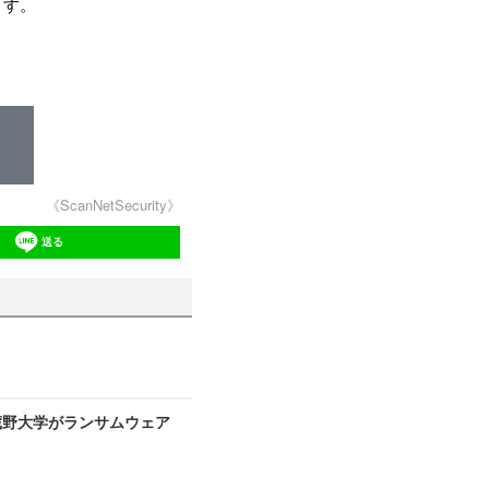
ます。
《ScanNetSecurity》
送る
蔵野大学がランサムウェア