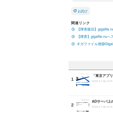
お詫び
関連リンク
【障害復旧】gigafi
【障害】gigafile
ギガファイル便@GigaFi
「東京アプリ
2026.8.7(金) 8:05
ADサーバ上
2026.8.7(金) 8:05