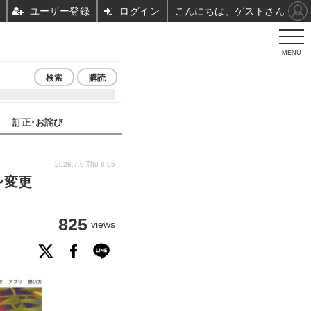
ユーザー登録
ログイン
こんにちは、ゲストさん
MENU
検索
購読
訂正･お詫び
2026.7.9 Thu 8:05
ン変更
825
views