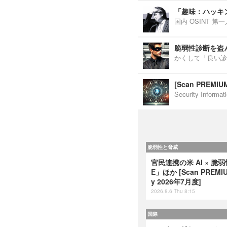
「趣味：ハッキ
国内 OSINT 
脆弱性診断を盗
かくして「良い診
[Scan PREM
Security Inf
脆弱性と脅威
官民連携の米 AI × 脆
E」ほか [Scan PREMIUM
y 2026年7月度]
2026.8.6 Thu 8:15
国際