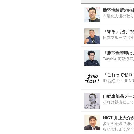
脆弱性診断の内
内製化支援の取り
「守る」だけで
日本プルーフポイ
「脆弱性管理は
Tenable 阿
「これってゼロ
ID 起点の “ H
自動車部品メーカ
それは朝出社して
NICT 井上大
多くの組織で海外
ないでしょうか？