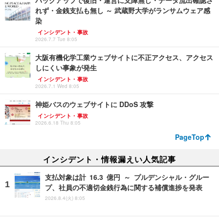
バックアップで復旧・運営に支障無し・データ流出確認さ
れず・金銭支払も無し ～ 武蔵野大学がランサムウェア感
染
インシデント・事故
2026.7.7 Tue 8:05
大阪有機化学工業ウェブサイトに不正アクセス、アクセス
しにくい事象が発生
インシデント・事故
2026.7.1 Wed 8:05
神姫バスのウェブサイトに DDoS 攻撃
インシデント・事故
2026.6.18 Thu 8:05
PageTop
インシデント・情報漏えい人気記事
支払対象は計 16.3 億円 ～ プルデンシャル・グルー
プ、社員の不適切金銭行為に関する補償進捗を発表
2026.8.4(火) 8:05