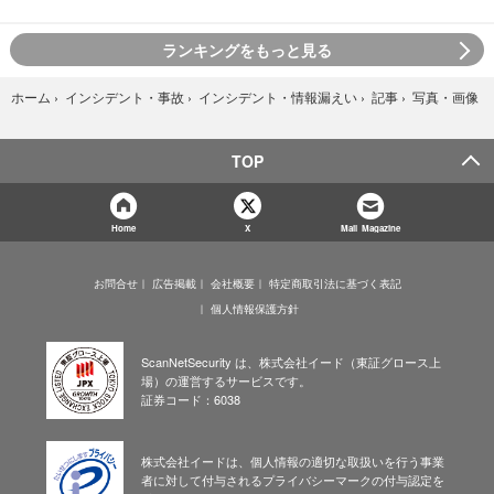
ランキングをもっと見る
写真・画像
ホーム
›
インシデント・事故
›
インシデント・情報漏えい
›
記事
›
TOP
Home
X
Mail Magazine
お問合せ
広告掲載
会社概要
特定商取引法に基づく表記
個人情報保護方針
ScanNetSecurity は、株式会社イード（東証グロース上
場）の運営するサービスです。
証券コード：6038
株式会社イードは、個人情報の適切な取扱いを行う事業
者に対して付与されるプライバシーマークの付与認定を