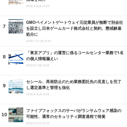
2026.8.6(木) 8:05
GMOペイメントゲートウェイ元従業員が無断で別会社
を設立し日本ゲームカード株式会社と契約、懲戒解雇
処分に
2026.7.31(金) 8:05
「東京アプリ」の運営に係るコールセンター業務で1名
の個人情報漏えい
2026.8.7(金) 8:05
セシール、再発防止のため業務委託先の見直しを完了
し選定基準と管理も強化
2026.8.5(水) 8:05
ファイブフォックスのサーバがランサムウェア感染の
可能性、通常のセキュリティ調査過程で発覚
2026.8.4(火) 8:05