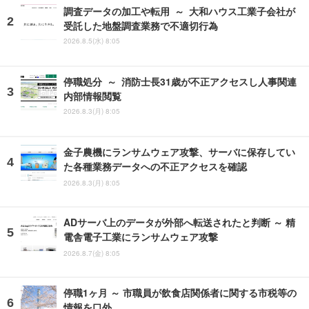
調査データの加工や転用 ～ 大和ハウス工業子会社が
受託した地盤調査業務で不適切行為
2026.8.5(水) 8:05
停職処分 ～ 消防士長31歳が不正アクセスし人事関連
内部情報閲覧
2026.8.3(月) 8:05
金子農機にランサムウェア攻撃、サーバに保存してい
た各種業務データへの不正アクセスを確認
2026.8.3(月) 8:05
ADサーバ上のデータが外部へ転送されたと判断 ～ 精
電舎電子工業にランサムウェア攻撃
2026.8.7(金) 8:05
停職1ヶ月 ～ 市職員が飲食店関係者に関する市税等の
情報を口外