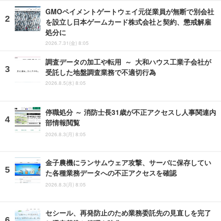
GMOペイメントゲートウェイ元従業員が無断で別会社
を設立し日本ゲームカード株式会社と契約、懲戒解雇
処分に
2026.7.31(金) 8:05
調査データの加工や転用 ～ 大和ハウス工業子会社が
受託した地盤調査業務で不適切行為
2026.8.5(水) 8:05
停職処分 ～ 消防士長31歳が不正アクセスし人事関連内
部情報閲覧
2026.8.3(月) 8:05
金子農機にランサムウェア攻撃、サーバに保存してい
た各種業務データへの不正アクセスを確認
2026.8.3(月) 8:05
セシール、再発防止のため業務委託先の見直しを完了