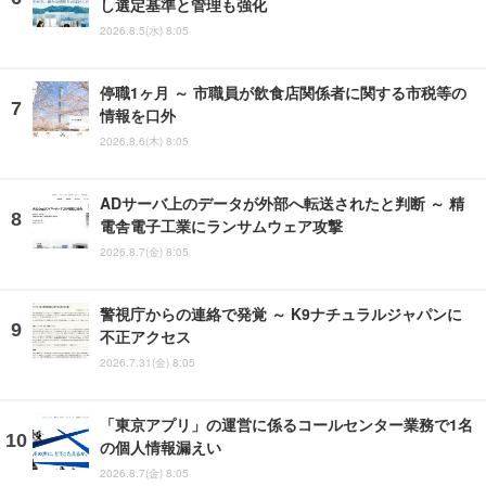
し選定基準と管理も強化
2026.8.5(水) 8:05
停職1ヶ月 ～ 市職員が飲食店関係者に関する市税等の
情報を口外
2026.8.6(木) 8:05
ADサーバ上のデータが外部へ転送されたと判断 ～ 精
電舎電子工業にランサムウェア攻撃
2026.8.7(金) 8:05
警視庁からの連絡で発覚 ～ K9ナチュラルジャパンに
不正アクセス
2026.7.31(金) 8:05
「東京アプリ」の運営に係るコールセンター業務で1名
の個人情報漏えい
2026.8.7(金) 8:05