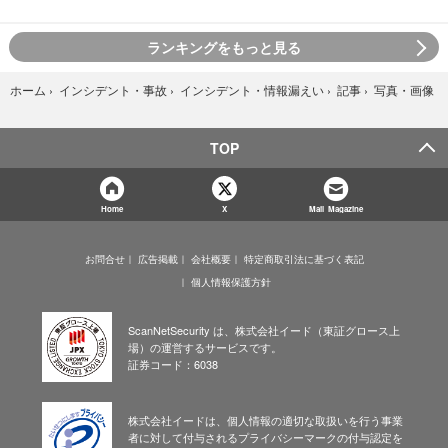
ランキングをもっと見る
写真・画像
ホーム
›
インシデント・事故
›
インシデント・情報漏えい
›
記事
›
TOP
Home
X
Mail Magazine
お問合せ
広告掲載
会社概要
特定商取引法に基づく表記
個人情報保護方針
ScanNetSecurity は、株式会社イード（東証グロース上
場）の運営するサービスです。
証券コード：6038
株式会社イードは、個人情報の適切な取扱いを行う事業
者に対して付与されるプライバシーマークの付与認定を