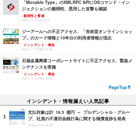
「Movable Type」のXMLRPC APIにOSコマンド・イン
ジェクションの脆弱性、悪用した攻撃も確認
脆弱性と脅威
2021.11.9 Tue 8:00
ジーアールへの不正アクセス、「杏林堂オンラインショッ
プ」のカード情報と10年分の利用者情報が流出
インシデント・事故
2021.11.15 Mon 8:05
石福金属興業コーポレートサイトに不正アクセス、緊急メ
ンテナンスを実施
インシデント・事故
2021.11.15 Mon 8:05
PageTop
インシデント・情報漏えい人気記事
支払対象は計 16.3 億円 ～ プルデンシャル・グルー
プ、社員の不適切金銭行為に関する補償進捗を発表
2026.8.4(火) 8:05