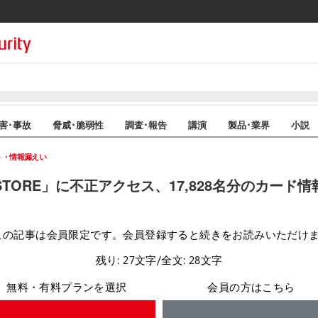
害･事故
脅威･脆弱性
調査･報告
講演
製品･業界
小説
ト・情報漏えい
N STORE」に不正アクセス、17,828名分のカード
この記事は会員限定です。会員登録すると続きをお読みいただけ
残り: 27文字/全文: 28文字
無料・有料プランを選択
会員の方はこちら