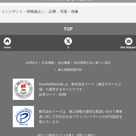
写真・画像
›
インシデント・情報漏えい
›
記事
›
TOP
Home
X
Mail Magazin
お問合せ
広告掲載
会社概要
特定商取引法に基づく表記
個人情報保護方針
ScanNetSecurity は、株式会社イード（東証グロース上
場）の運営するサービスです。
証券コード：6038
株式会社イードは、個人情報の適切な取扱いを行う事業
者に対して付与されるプライバシーマークの付与認定を
受けています。
紹介した商品/サービスを購入、契約した場合に、