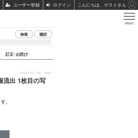
ユーザー登録
ログイン
こんにちは、ゲストさん
MENU
検索
購読
訂正･お詫び
2021.12.2（木） 8:05
情報流出 1枚目の写
ます。