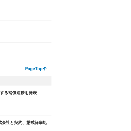
PageTop
関する補償進捗を発表
式会社と契約、懲戒解雇処