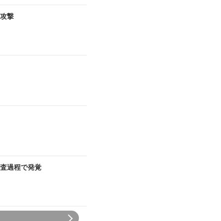
ア攻撃
査過程で発覚