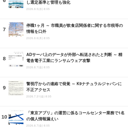
し選定基準と管理も強化
2026.8.5(水) 8:05
停職1ヶ月 ～ 市職員が飲食店関係者に関する市税等の
情報を口外
2026.8.6(木) 8:05
ADサーバ上のデータが外部へ転送されたと判断 ～ 精
電舎電子工業にランサムウェア攻撃
2026.8.7(金) 8:05
警視庁からの連絡で発覚 ～ K9ナチュラルジャパンに
不正アクセス
2026.7.31(金) 8:05
「東京アプリ」の運営に係るコールセンター業務で1名
の個人情報漏えい
2026.8.7(金) 8:05