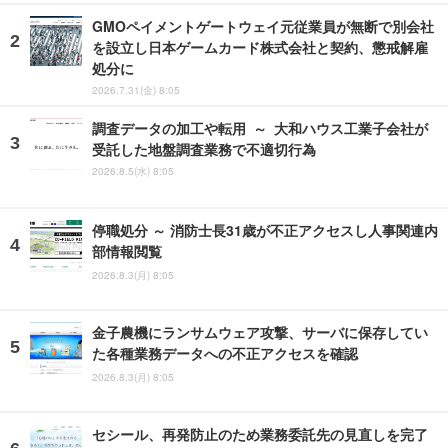
GMOペイメントゲートウェイ元従業員が無断で別会社
を設立し日本ゲームカード株式会社と契約、懲戒解雇
処分に
2026.7.31(金) 8:05
調査データの加工や転用 ～ 大和ハウス工業子会社が
受託した地盤調査業務で不適切行為
2026.8.5(水) 8:05
停職処分 ～ 消防士長31歳が不正アクセスし人事関連内
部情報閲覧
2026.8.3(月) 8:05
金子農機にランサムウェア攻撃、サーバに保存してい
た各種業務データへの不正アクセスを確認
2026.8.3(月) 8:05
セシール、再発防止のため業務委託先の見直しを完了