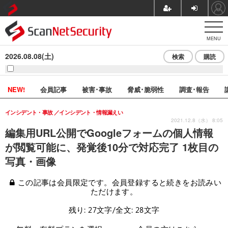
MENU
2026.08.08(土)
検索
購読
NEW!
会員記事
被害･事故
脅威･脆弱性
調査･報告
インシデント・事故
インシデント・情報漏えい
2021.12.8（水） 8:05
編集用URL公開でGoogleフォームの個人情報
が閲覧可能に、発覚後10分で対応完了 1枚目の
写真・画像
この記事は会員限定です。会員登録すると続きをお読みい
ただけます。
残り: 27文字/全文: 28文字