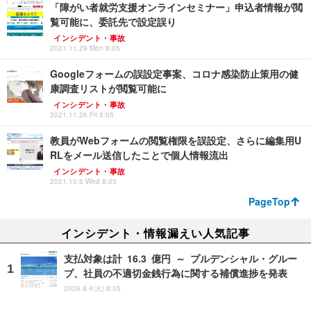
「障がい者就労支援オンラインセミナー」申込者情報が閲
覧可能に、委託先で設定誤り
インシデント・事故
2021.11.29 Mon 8:05
Googleフォームの誤設定事案、コロナ感染防止策用の健
康調査リストが閲覧可能に
インシデント・事故
2021.11.26 Fri 8:05
教員がWebフォームの閲覧権限を誤設定、さらに編集用U
RLをメール送信したことで個人情報流出
インシデント・事故
2021.10.6 Wed 8:05
PageTop
インシデント・情報漏えい人気記事
支払対象は計 16.3 億円 ～ プルデンシャル・グルー
プ、社員の不適切金銭行為に関する補償進捗を発表
2026.8.4(火) 8:05