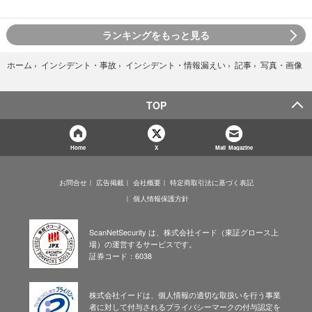
ランキングをもっと見る
写真・画像
ホーム
›
インシデント・事故
›
インシデント・情報漏えい
›
記事
›
TOP
Home
X
Mail Magazine
お問合せ
広告掲載
会社概要
特定商取引法に基づく表記
個人情報保護方針
ScanNetSecurity は、株式会社イード（東証グロース上
場）の運営するサービスです。
証券コード：6038
株式会社イードは、個人情報の適切な取扱いを行う事業
者に対して付与されるプライバシーマークの付与認定を