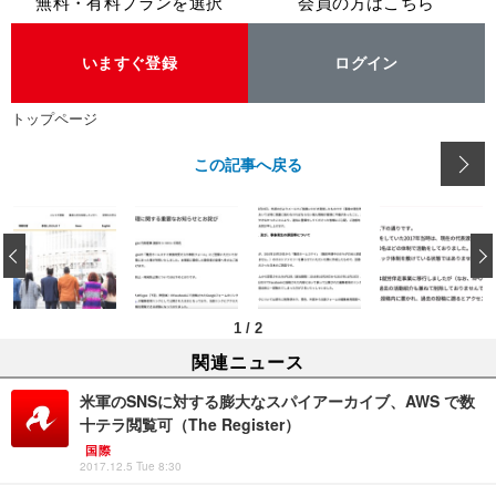
無料・有料プランを選択
会員の方はこちら
いますぐ登録
ログイン
トップページ
この記事へ戻る
‹
1
/
2
関連ニュース
米軍のSNSに対する膨大なスパイアーカイブ、AWS で数
十テラ閲覧可（The Register）
国際
2017.12.5 Tue 8:30