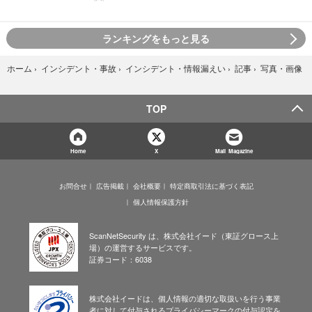
ランキングをもっと見る
写真・画像
ホーム
›
インシデント・事故
›
インシデント・情報漏えい
›
記事
›
TOP
Home
X
Mail Magazine
お問合せ
広告掲載
会社概要
特定商取引法に基づく表記
個人情報保護方針
ScanNetSecurity は、株式会社イード（東証グロース上
場）の運営するサービスです。
証券コード：6038
株式会社イードは、個人情報の適切な取扱いを行う事業
者に対して付与されるプライバシーマークの付与認定を