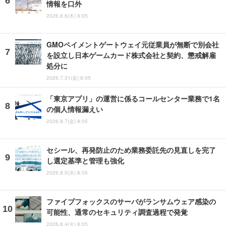
情報を口外
2026.8.6(木) 8:05
GMOペイメントゲートウェイ元従業員が無断で別会社
を設立し日本ゲームカード株式会社と契約、懲戒解雇
処分に
2026.7.31(金) 8:05
「東京アプリ」の運営に係るコールセンター業務で1名
の個人情報漏えい
2026.8.7(金) 8:05
セシール、再発防止のため業務委託先の見直しを完了
し選定基準と管理も強化
2026.8.5(水) 8:05
ファイブフォックスのサーバがランサムウェア感染の
可能性、通常のセキュリティ調査過程で発覚
2026.8.4(火) 8:05