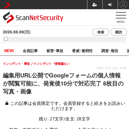
MENU
2026.08.09(日)
検索
購読
NEW!
会員記事
被害･事故
脅威･脆弱性
調査･報告
インシデント・事故
インシデント・情報漏えい
2021.12.8（水） 8:05
編集用URL公開でGoogleフォームの個人情報
が閲覧可能に、発覚後10分で対応完了 8枚目の
写真・画像
この記事は会員限定です。会員登録すると続きをお読みい
ただけます。
残り: 27文字/全文: 28文字