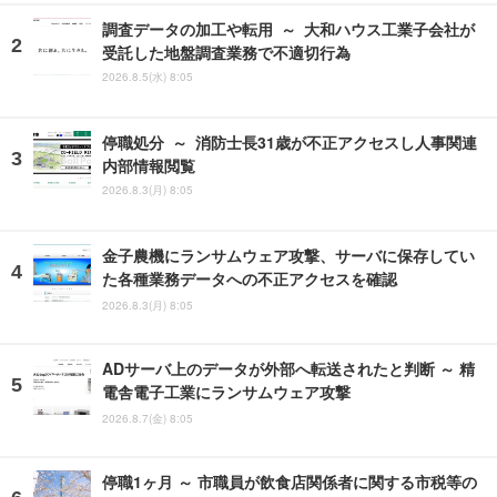
調査データの加工や転用 ～ 大和ハウス工業子会社が
受託した地盤調査業務で不適切行為
2026.8.5(水) 8:05
停職処分 ～ 消防士長31歳が不正アクセスし人事関連
内部情報閲覧
2026.8.3(月) 8:05
金子農機にランサムウェア攻撃、サーバに保存してい
た各種業務データへの不正アクセスを確認
2026.8.3(月) 8:05
ADサーバ上のデータが外部へ転送されたと判断 ～ 精
電舎電子工業にランサムウェア攻撃
2026.8.7(金) 8:05
停職1ヶ月 ～ 市職員が飲食店関係者に関する市税等の