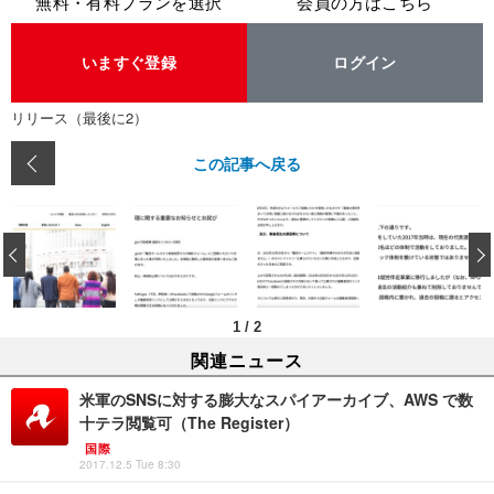
無料・有料プランを選択
会員の方はこちら
いますぐ登録
ログイン
リリース（最後に2）
この記事へ戻る
‹
1
/
2
関連ニュース
米軍のSNSに対する膨大なスパイアーカイブ、AWS で数
十テラ閲覧可（The Register）
国際
2017.12.5 Tue 8:30