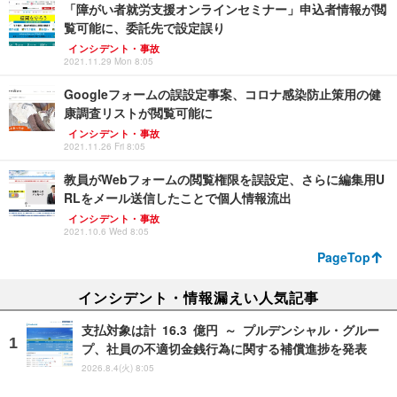
「障がい者就労支援オンラインセミナー」申込者情報が閲
覧可能に、委託先で設定誤り
インシデント・事故
2021.11.29 Mon 8:05
Googleフォームの誤設定事案、コロナ感染防止策用の健
康調査リストが閲覧可能に
インシデント・事故
2021.11.26 Fri 8:05
教員がWebフォームの閲覧権限を誤設定、さらに編集用U
RLをメール送信したことで個人情報流出
インシデント・事故
2021.10.6 Wed 8:05
PageTop
インシデント・情報漏えい人気記事
支払対象は計 16.3 億円 ～ プルデンシャル・グルー
プ、社員の不適切金銭行為に関する補償進捗を発表
2026.8.4(火) 8:05