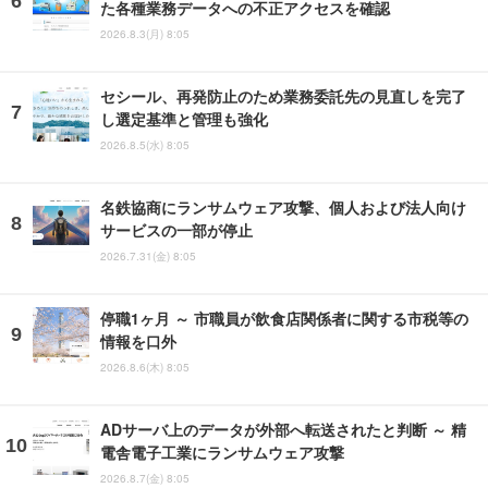
た各種業務データへの不正アクセスを確認
2026.8.3(月) 8:05
セシール、再発防止のため業務委託先の見直しを完了
し選定基準と管理も強化
2026.8.5(水) 8:05
名鉄協商にランサムウェア攻撃、個人および法人向け
サービスの一部が停止
2026.7.31(金) 8:05
停職1ヶ月 ～ 市職員が飲食店関係者に関する市税等の
情報を口外
2026.8.6(木) 8:05
ADサーバ上のデータが外部へ転送されたと判断 ～ 精
電舎電子工業にランサムウェア攻撃
2026.8.7(金) 8:05