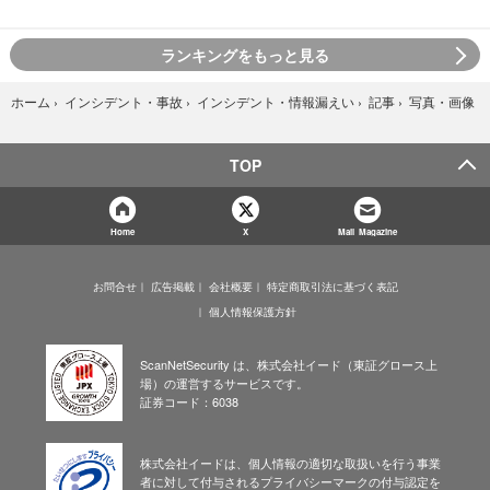
ランキングをもっと見る
写真・画像
ホーム
›
インシデント・事故
›
インシデント・情報漏えい
›
記事
›
TOP
Home
X
Mail Magazine
お問合せ
広告掲載
会社概要
特定商取引法に基づく表記
個人情報保護方針
ScanNetSecurity は、株式会社イード（東証グロース上
場）の運営するサービスです。
証券コード：6038
株式会社イードは、個人情報の適切な取扱いを行う事業
者に対して付与されるプライバシーマークの付与認定を