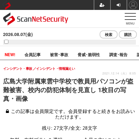
MENU
2026.08.07(金)
検索
購読
NEW!
会員記事
被害･事故
脅威･脆弱性
調査･報告
インシデント・事故
インシデント・情報漏えい
2021.12.14（火） 8:05
広島大学附属東雲中学校で教員用パソコンが盗
難被害、校内の防犯体制を見直し 1枚目の写
真・画像
この記事は会員限定です。会員登録すると続きをお読みい
ただけます。
残り: 27文字/全文: 28文字