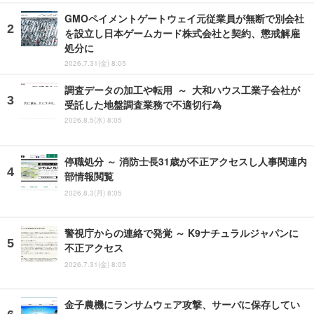
GMOペイメントゲートウェイ元従業員が無断で別会社
を設立し日本ゲームカード株式会社と契約、懲戒解雇
処分に
2026.7.31(金) 8:05
調査データの加工や転用 ～ 大和ハウス工業子会社が
受託した地盤調査業務で不適切行為
2026.8.5(水) 8:05
停職処分 ～ 消防士長31歳が不正アクセスし人事関連内
部情報閲覧
2026.8.3(月) 8:05
警視庁からの連絡で発覚 ～ K9ナチュラルジャパンに
不正アクセス
2026.7.31(金) 8:05
金子農機にランサムウェア攻撃、サーバに保存してい