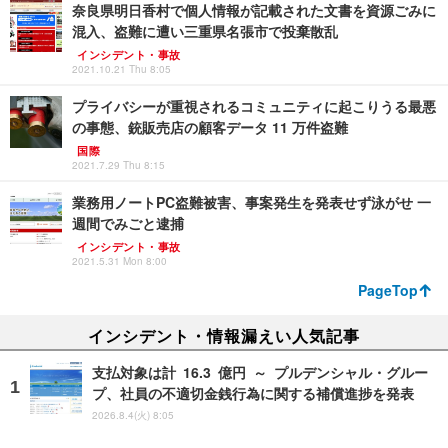
奈良県明日香村で個人情報が記載された文書を資源ごみに
混入、盗難に遭い三重県名張市で投棄散乱
インシデント・事故
2021.10.21 Thu 8:05
プライバシーが重視されるコミュニティに起こりうる最悪
の事態、銃販売店の顧客データ 11 万件盗難
国際
2021.7.29 Thu 8:15
業務用ノートPC盗難被害、事案発生を発表せず泳がせ 一
週間でみごと逮捕
インシデント・事故
2021.5.31 Mon 8:00
PageTop
インシデント・情報漏えい人気記事
支払対象は計 16.3 億円 ～ プルデンシャル・グルー
プ、社員の不適切金銭行為に関する補償進捗を発表
2026.8.4(火) 8:05