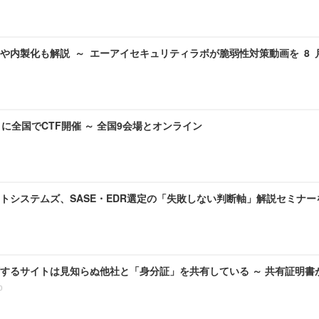
や内製化も解説 ～ エーアイセキュリティラボが脆弱性対策動画を 8
月に全国でCTF開催 ～ 全国9会場とオンライン
システムズ、SASE・EDR選定の「失敗しない判断軸」解説セミナーを 8 
するサイトは見知らぬ他社と「身分証」を共有している ～ 共有証明書
0