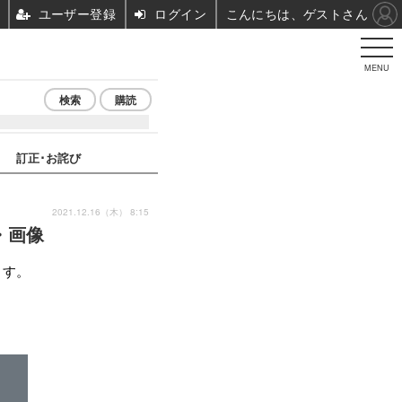
ユーザー登録
ログイン
こんにちは、ゲストさん
MENU
検索
購読
訂正･お詫び
2021.12.16（木） 8:15
・画像
ます。