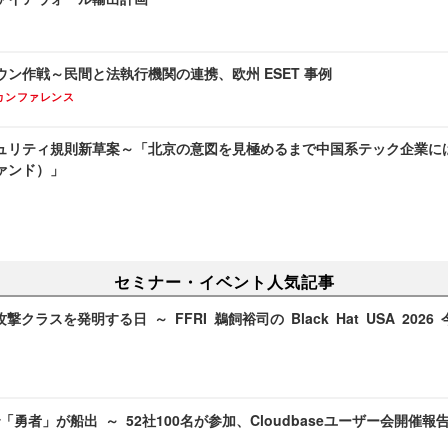
ン作戦～民間と法執行機関の連携、欧州 ESET 事例
カンファレンス
ュリティ規則新草案～「北京の意図を見極めるまで中国系テック企業に
ァンド）」
セミナー・イベント人気記事
攻撃クラスを発明する日 ～ FFRI 鵜飼裕司の Black Hat USA 202
勇者」が船出 ～ 52社100名が参加、Cloudbaseユーザー会開催報