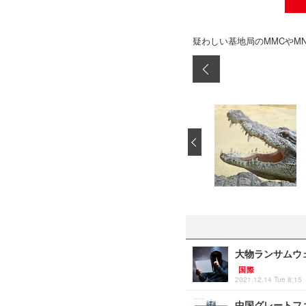
疑わしい基地局のMMCやMN
‹
大物ランサムウ
国際
2021.12.14 Tue 8:15
中国グレートフ