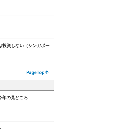
は投資しない（シンガポー
PageTop
6 今年の見どころ
告