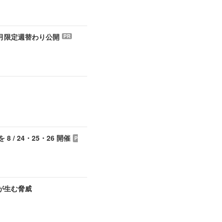
 月限定週替わり公開
PR
/ 24・25・26 開催
P
が生む脅威