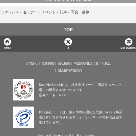
写真・画像
ンファレンス
›
セミナー・イベント
›
記事
›
TOP
Home
X
Mail Magazin
お問合せ
広告掲載
会社概要
特定商取引法に基づく表記
個人情報保護方針
ScanNetSecurity は、株式会社イード（東証グロース上
場）の運営するサービスです。
証券コード：6038
株式会社イードは、個人情報の適切な取扱いを行う事業
者に対して付与されるプライバシーマークの付与認定を
受けています。
紹介した商品/サービスを購入、契約した場合に、