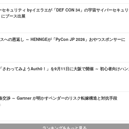
セキュリティ byイエラエが「DEF CON 34」の宇宙サイバーセキュリ
age」にブース出展
への恩返し ～ HENNGEが「PyCon JP 2026」おやつスポンサーに
pan「さわってみようAuth0！」を9月11日に大阪で開催 ～ 初心者向け
価格交渉 ～ Gartner が明かすベンダーのリスク転嫁構造と対抗手段
5
ランキングをもっと見る