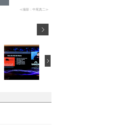
≪撮影：中尾真二≫
›