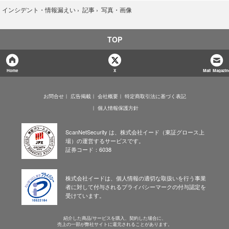
写真・画像
›
インシデント・情報漏えい
›
記事
›
TOP
Home
X
Mail Magazin
お問合せ
広告掲載
会社概要
特定商取引法に基づく表記
個人情報保護方針
ScanNetSecurity は、株式会社イード（東証グロース上
場）の運営するサービスです。
証券コード：6038
株式会社イードは、個人情報の適切な取扱いを行う事業
者に対して付与されるプライバシーマークの付与認定を
受けています。
紹介した商品/サービスを購入、契約した場合に、
売上の一部が弊社サイトに還元されることがあります。