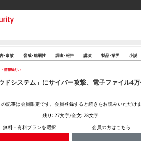
害･事故
脅威･脆弱性
調査･報告
講演
製品･業界
小説
ト・情報漏えい
ウドシステム」にサイバー攻撃、電子ファイル4万
この記事は会員限定です。会員登録すると続きをお読みいただけ
残り: 27文字/全文: 28文字
無料・有料プランを選択
会員の方はこちら