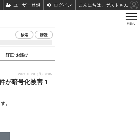
ユーザー登録
ログイン
こんにちは、ゲストさん
MENU
検索
購読
訂正･お詫び
2021.12.20（月） 8:05
件が暗号化被害 1
ます。