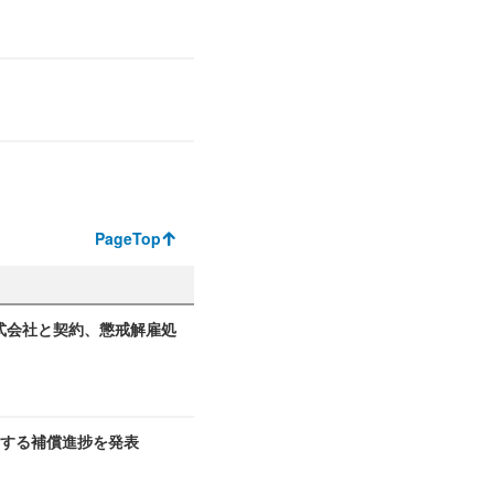
PageTop
式会社と契約、懲戒解雇処
関する補償進捗を発表