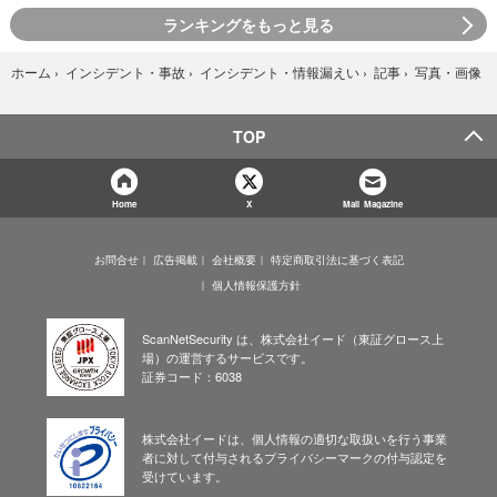
ランキングをもっと見る
写真・画像
ホーム
›
インシデント・事故
›
インシデント・情報漏えい
›
記事
›
TOP
Home
X
Mail Magazine
お問合せ
広告掲載
会社概要
特定商取引法に基づく表記
個人情報保護方針
ScanNetSecurity は、株式会社イード（東証グロース上
場）の運営するサービスです。
証券コード：6038
株式会社イードは、個人情報の適切な取扱いを行う事業
者に対して付与されるプライバシーマークの付与認定を
受けています。