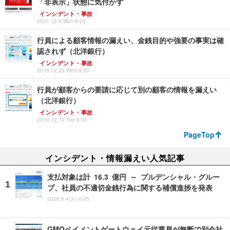
「非表示」状態に気付かず
インシデント・事故
2021.12.6 Mon 8:05
行員による顧客情報の漏えい、金銭目的や強要の事実は確
認されず（北洋銀行）
インシデント・事故
2019.12.25 Wed 8:00
行員が顧客からの要請に応じて別の顧客の情報を漏えい
（北洋銀行）
インシデント・事故
2019.12.10 Tue 8:00
PageTop
インシデント・情報漏えい人気記事
支払対象は計 16.3 億円 ～ プルデンシャル・グルー
プ、社員の不適切金銭行為に関する補償進捗を発表
2026.8.4(火) 8:05
GMOペイメントゲートウェイ元従業員が無断で別会社