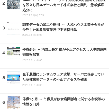
を設立し日本ゲームカード株式会社と契約、懲戒解雇
処分に
2026.7.31(金) 8:05
調査データの加工や転用 ～ 大和ハウス工業子会社が
受託した地盤調査業務で不適切行為
2026.8.5(水) 8:05
停職処分 ～ 消防士長31歳が不正アクセスし人事関連内
部情報閲覧
2026.8.3(月) 8:05
金子農機にランサムウェア攻撃、サーバに保存してい
た各種業務データへの不正アクセスを確認
2026.8.3(月) 8:05
停職1ヶ月 ～ 市職員が飲食店関係者に関する市税等の
情報を口外