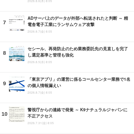
2026.8.6(木) 8:05
ADサーバ上のデータが外部へ転送されたと判断 ～ 精
電舎電子工業にランサムウェア攻撃
2026.8.7(金) 8:05
セシール、再発防止のため業務委託先の見直しを完了
し選定基準と管理も強化
2026.8.5(水) 8:05
「東京アプリ」の運営に係るコールセンター業務で1名
の個人情報漏えい
2026.8.7(金) 8:05
警視庁からの連絡で発覚 ～ K9ナチュラルジャパンに
不正アクセス
2026.7.31(金) 8:05