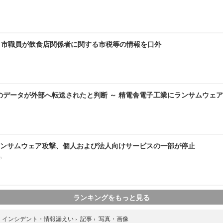
～ 市職員が飲食店関係者に関する市税等の情報を口外
のデータが外部へ転送されたと判断 ～ 精電舎電子工業にランサムウェ
ンサムウェア攻撃、個人および法人向けサービスの一部が停止
5
ランキングをもっと見る
写真・画像
›
インシデント・情報漏えい
›
記事
›