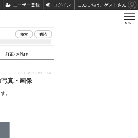
ユーザー登録
ログイン
こんにちは、ゲストさん
MENU
検索
購読
訂正･お詫び
2021.12.24（金） 8:05
の写真・画像
ます。