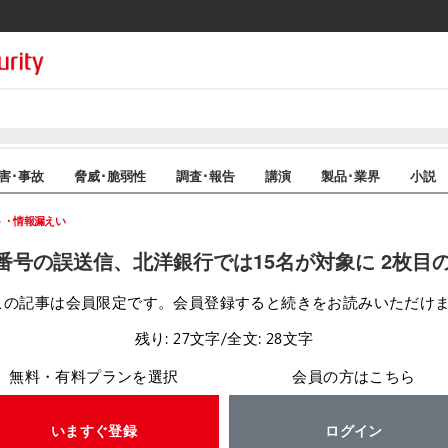
害･事故
脅威･脆弱性
調査･報告
講演
製品･業界
小説
ト・情報漏えい
番号の誤送信、北洋銀行では15名が対象に 2枚目
この記事は会員限定です。会員登録すると続きをお読みいただけ
残り: 27文字/全文: 28文字
無料・有料プランを選択
会員の方はこちら
いますぐ登録
ログイン