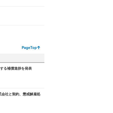
PageTop
関する補償進捗を発表
式会社と契約、懲戒解雇処