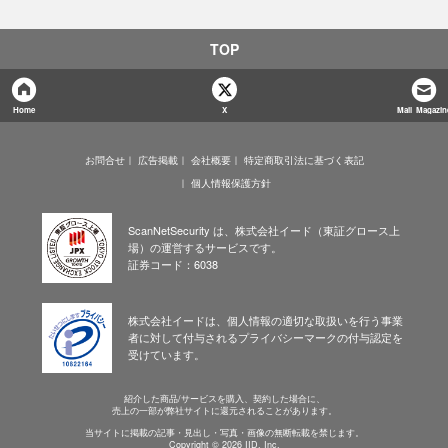
TOP
Home
X
Mail Magazin
お問合せ
広告掲載
会社概要
特定商取引法に基づく表記
個人情報保護方針
ScanNetSecurity は、株式会社イード（東証グロース上
場）の運営するサービスです。
証券コード：6038
株式会社イードは、個人情報の適切な取扱いを行う事業
者に対して付与されるプライバシーマークの付与認定を
受けています。
紹介した商品/サービスを購入、契約した場合に、
売上の一部が弊社サイトに還元されることがあります。
当サイトに掲載の記事・見出し・写真・画像の無断転載を禁じます。
Copyright © 2026 IID, Inc.