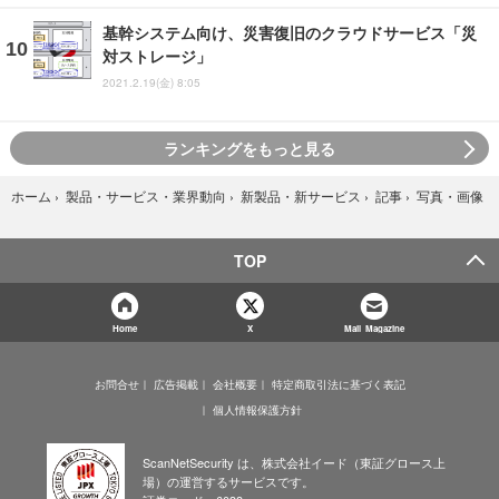
基幹システム向け、災害復旧のクラウドサービス「災
対ストレージ」
2021.2.19(金) 8:05
ランキングをもっと見る
写真・画像
ホーム
›
製品・サービス・業界動向
›
新製品・新サービス
›
記事
›
TOP
Home
X
Mail Magazine
お問合せ
広告掲載
会社概要
特定商取引法に基づく表記
個人情報保護方針
ScanNetSecurity は、株式会社イード（東証グロース上
場）の運営するサービスです。