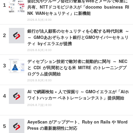
委託先やグループ会社の脅威をWebとメールで即座に
共有、NTTドコモビジネスが「docomo business RI
NK WANセキュリティ」に新機能
2026.8.5(水) 8:00
銀行が法人顧客のセキュリティを心配する時代到来 ～
～ GMOあおぞらネット銀行とGMOサイバーセキュリ
ティ byイエラエが提携
2026.8.6(木) 8:00
ディセプション技術で敵対者に能動的に関与 ～ NEC
と CDI が民間初となる米 MITRE のトレーニングプ
ログラム提供開始
2026.8.6(木) 8:00
AI で網羅検知 × 人で深掘り ～ GMOイエラエが「AIホ
ワイトハッカー ペネトレーションテスト」提供開始
2026.8.7(金) 8:00
AeyeScan がアップデート、Ruby on Rails や Word
Press の最新脆弱性に対応