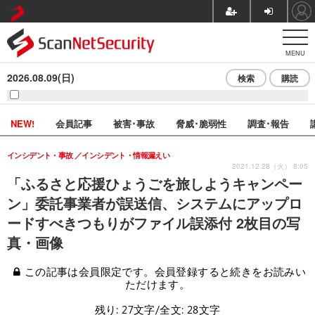
MENU
2026.08.09(日)
検索
購読
NEW!
会員記事
被害･事故
脅威･脆弱性
調査･報告
インシデント・事故
インシデント・情報漏えい
2021.12.28（火） 8:05
「ふるさと応援ひょうごを旅しようキャンペー
ン」委託事業者が誤送信、システムにアップロ
ードすべきつもりがファイル誤添付 2枚目の写
真・画像
この記事は会員限定です。会員登録すると続きをお読みい
ただけます。
残り: 27文字/全文: 28文字