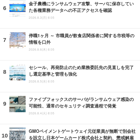
金子農機にランサムウェア攻撃、サーバに保存してい
た各種業務データへの不正アクセスを確認
2026.8.3(月) 8:05
停職1ヶ月 ～ 市職員が飲食店関係者に関する市税等の
情報を口外
2026.8.6(木) 8:05
セシール、再発防止のため業務委託先の見直しを完了
し選定基準と管理も強化
2026.8.5(水) 8:05
ファイブフォックスのサーバがランサムウェア感染の
可能性、通常のセキュリティ調査過程で発覚
2026.8.4(火) 8:05
GMOペイメントゲートウェイ元従業員が無断で別会社
を設立し日本ゲームカード株式会社と契約、懲戒解雇