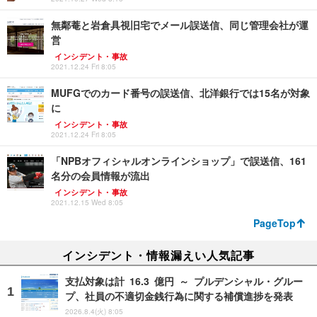
無鄰菴と岩倉具視旧宅でメール誤送信、同じ管理会社が運
営
インシデント・事故
2021.12.24 Fri 8:05
MUFGでのカード番号の誤送信、北洋銀行では15名が対象
に
インシデント・事故
2021.12.24 Fri 8:05
「NPBオフィシャルオンラインショップ」で誤送信、161
名分の会員情報が流出
インシデント・事故
2021.12.15 Wed 8:05
PageTop
インシデント・情報漏えい人気記事
支払対象は計 16.3 億円 ～ プルデンシャル・グルー
プ、社員の不適切金銭行為に関する補償進捗を発表
2026.8.4(火) 8:05