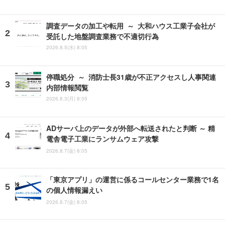
調査データの加工や転用 ～ 大和ハウス工業子会社が
受託した地盤調査業務で不適切行為
2026.8.5(水) 8:05
停職処分 ～ 消防士長31歳が不正アクセスし人事関連
内部情報閲覧
2026.8.3(月) 8:05
ADサーバ上のデータが外部へ転送されたと判断 ～ 精
電舎電子工業にランサムウェア攻撃
2026.8.7(金) 8:05
「東京アプリ」の運営に係るコールセンター業務で1名
の個人情報漏えい
2026.8.7(金) 8:05