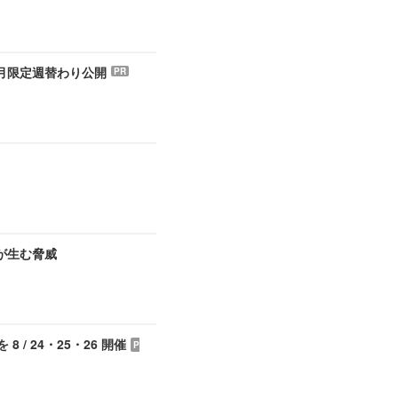
 月限定週替わり公開
PR
が生む脅威
/ 24・25・26 開催
P