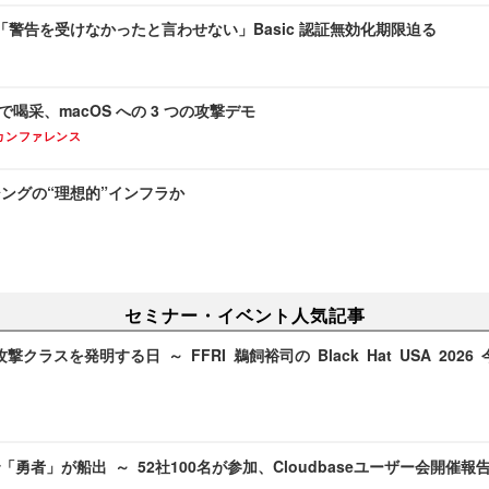
警告を受けなかったと言わせない」Basic 認証無効化期限迫る
USA で喝采、macOS への 3 つの攻撃デモ
カンファレンス
ッシングの“理想的”インフラか
セミナー・イベント人気記事
攻撃クラスを発明する日 ～ FFRI 鵜飼裕司の Black Hat USA 202
勇者」が船出 ～ 52社100名が参加、Cloudbaseユーザー会開催報