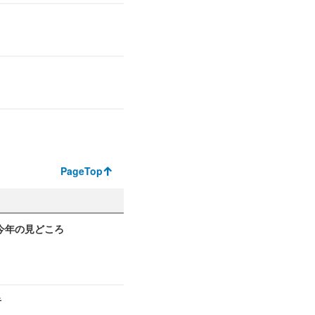
PageTop
6 今年の見どころ
告