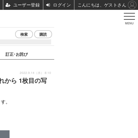
ユーザー登録
ログイン
こんにちは、ゲストさん
MENU
検索
購読
訂正･お詫び
2022.9.14（水） 8:10
これから 1枚目の写
ます。