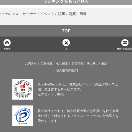
ランキングをもっと見る
写真・画像
ンファレンス
›
セミナー・イベント
›
記事
›
TOP
Home
X
Mail Magazin
お問合せ
広告掲載
会社概要
特定商取引法に基づく表記
個人情報保護方針
ScanNetSecurity は、株式会社イード（東証グロース上
場）の運営するサービスです。
証券コード：6038
株式会社イードは、個人情報の適切な取扱いを行う事業
者に対して付与されるプライバシーマークの付与認定を
受けています。