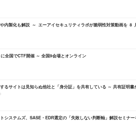
や内製化も解説 ～ エーアイセキュリティラボが脆弱性対策動画を 8
月に全国でCTF開催 ～ 全国9会場とオンライン
するサイトは見知らぬ他社と「身分証」を共有している ～ 共有証明書
0
システムズ、SASE・EDR選定の「失敗しない判断軸」解説セミナーを 8 