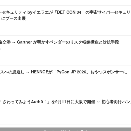
セキュリティ byイエラエが「DEF CON 34」の宇宙サイバーセキュリ
age」にブース出展
価格交渉 ～ Gartner が明かすベンダーのリスク転嫁構造と対抗手段
5
への恩返し ～ HENNGEが「PyCon JP 2026」おやつスポンサーに
pan「さわってみようAuth0！」を9月11日に大阪で開催 ～ 初心者向け