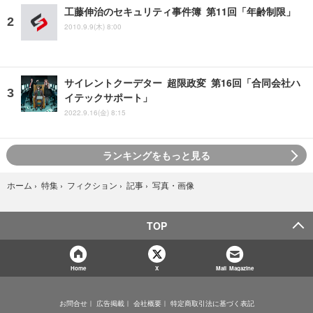
工藤伸治のセキュリティ事件簿 第11回「年齢制限」
2010.9.9(木) 8:00
サイレントクーデター 超限政変 第16回「合同会社ハ
イテックサポート」
2022.9.16(金) 8:15
ランキングをもっと見る
写真・画像
ホーム
›
特集
›
フィクション
›
記事
›
TOP
Home
X
Mail Magazine
お問合せ
広告掲載
会社概要
特定商取引法に基づく表記