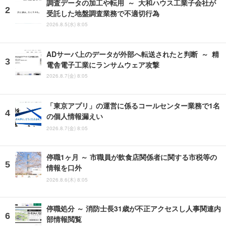
調査データの加工や転用 ～ 大和ハウス工業子会社が
受託した地盤調査業務で不適切行為
2026.8.5(水) 8:05
ADサーバ上のデータが外部へ転送されたと判断 ～ 精
電舎電子工業にランサムウェア攻撃
2026.8.7(金) 8:05
「東京アプリ」の運営に係るコールセンター業務で1名
の個人情報漏えい
2026.8.7(金) 8:05
停職1ヶ月 ～ 市職員が飲食店関係者に関する市税等の
情報を口外
2026.8.6(木) 8:05
停職処分 ～ 消防士長31歳が不正アクセスし人事関連内
部情報閲覧