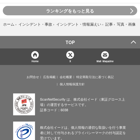
ランキングをもっと見る
写真・画像
ホーム
›
インシデント・事故
›
インシデント・情報漏えい
›
記事
›
TOP
Home
X
Mail Magazine
お問合せ
広告掲載
会社概要
特定商取引法に基づく表記
個人情報保護方針
ScanNetSecurity は、株式会社イード（東証グロース上
場）の運営するサービスです。
証券コード：6038
株式会社イードは、個人情報の適切な取扱いを行う事業
者に対して付与されるプライバシーマークの付与認定を
受けています。