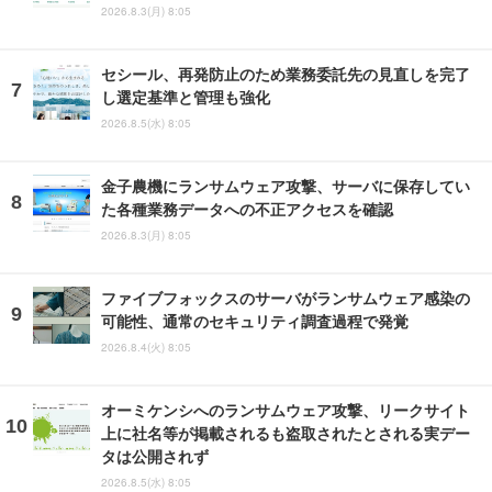
2026.8.3(月) 8:05
セシール、再発防止のため業務委託先の見直しを完了
し選定基準と管理も強化
2026.8.5(水) 8:05
金子農機にランサムウェア攻撃、サーバに保存してい
た各種業務データへの不正アクセスを確認
2026.8.3(月) 8:05
ファイブフォックスのサーバがランサムウェア感染の
可能性、通常のセキュリティ調査過程で発覚
2026.8.4(火) 8:05
オーミケンシへのランサムウェア攻撃、リークサイト
上に社名等が掲載されるも盗取されたとされる実デー
タは公開されず
2026.8.5(水) 8:05