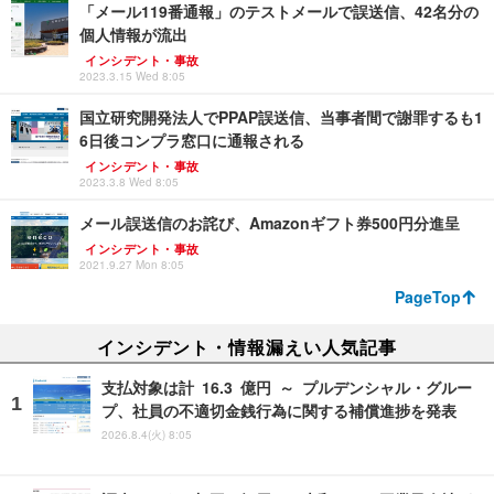
「メール119番通報」のテストメールで誤送信、42名分の
個人情報が流出
インシデント・事故
2023.3.15 Wed 8:05
国立研究開発法人でPPAP誤送信、当事者間で謝罪するも1
6日後コンプラ窓口に通報される
インシデント・事故
2023.3.8 Wed 8:05
メール誤送信のお詫び、Amazonギフト券500円分進呈
インシデント・事故
2021.9.27 Mon 8:05
PageTop
インシデント・情報漏えい人気記事
支払対象は計 16.3 億円 ～ プルデンシャル・グルー
プ、社員の不適切金銭行為に関する補償進捗を発表
2026.8.4(火) 8:05