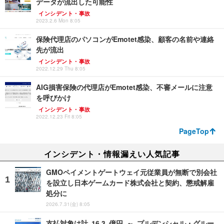
データが流出した可能性
インシデント・事故
2023.2.6 Mon 8:05
保険代理店のパソコンがEmotet感染、顧客の名前や連絡
先が流出
インシデント・事故
2022.12.29 Thu 8:05
AIG損害保険の代理店がEmotet感染、不審メールに注意
を呼びかけ
インシデント・事故
2022.12.23 Fri 8:05
PageTop
インシデント・情報漏えい人気記事
GMOペイメントゲートウェイ元従業員が無断で別会社
を設立し日本ゲームカード株式会社と契約、懲戒解雇
処分に
2026.7.31(金) 8:05
支払対象は計 16.3 億円 ～ プルデンシャル・グルー