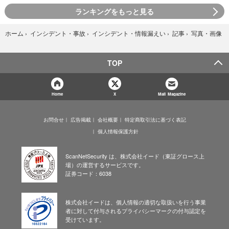
ランキングをもっと見る
写真・画像
ホーム
›
インシデント・事故
›
インシデント・情報漏えい
›
記事
›
TOP
Home
X
Mail Magazine
お問合せ
広告掲載
会社概要
特定商取引法に基づく表記
個人情報保護方針
ScanNetSecurity は、株式会社イード（東証グロース上
場）の運営するサービスです。
証券コード：6038
株式会社イードは、個人情報の適切な取扱いを行う事業
者に対して付与されるプライバシーマークの付与認定を
受けています。