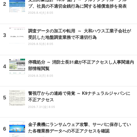
プ、社員の不適切金銭行為に関する補償進捗を発表
2026.8.4(火) 8:05
調査データの加工や転用 ～ 大和ハウス工業子会社が
受託した地盤調査業務で不適切行為
2026.8.5(水) 8:05
停職処分 ～ 消防士長31歳が不正アクセスし人事関連内
部情報閲覧
2026.8.3(月) 8:05
警視庁からの連絡で発覚 ～ K9ナチュラルジャパンに
不正アクセス
2026.7.31(金) 8:05
金子農機にランサムウェア攻撃、サーバに保存してい
た各種業務データへの不正アクセスを確認