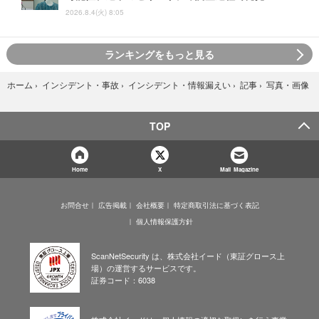
2026.8.4(火) 8:05
ランキングをもっと見る
写真・画像
ホーム
›
インシデント・事故
›
インシデント・情報漏えい
›
記事
›
TOP
Home
X
Mail Magazine
お問合せ
広告掲載
会社概要
特定商取引法に基づく表記
個人情報保護方針
ScanNetSecurity は、株式会社イード（東証グロース上
場）の運営するサービスです。
証券コード：6038