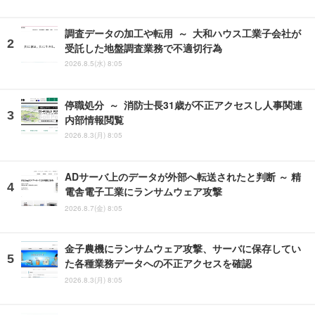
調査データの加工や転用 ～ 大和ハウス工業子会社が
受託した地盤調査業務で不適切行為
2026.8.5(水) 8:05
停職処分 ～ 消防士長31歳が不正アクセスし人事関連
内部情報閲覧
2026.8.3(月) 8:05
ADサーバ上のデータが外部へ転送されたと判断 ～ 精
電舎電子工業にランサムウェア攻撃
2026.8.7(金) 8:05
金子農機にランサムウェア攻撃、サーバに保存してい
た各種業務データへの不正アクセスを確認
2026.8.3(月) 8:05