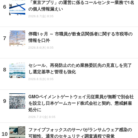
「東京アプリ」の運営に係るコールセンター業務で1名
の個人情報漏えい
2026.8.7(金) 8:05
停職1ヶ月 ～ 市職員が飲食店関係者に関する市税等の
情報を口外
2026.8.6(木) 8:05
セシール、再発防止のため業務委託先の見直しを完了
し選定基準と管理も強化
2026.8.5(水) 8:05
GMOペイメントゲートウェイ元従業員が無断で別会社
を設立し日本ゲームカード株式会社と契約、懲戒解雇
処分に
2026.7.31(金) 8:05
ファイブフォックスのサーバがランサムウェア感染の
可能性、通常のセキュリティ調査過程で発覚