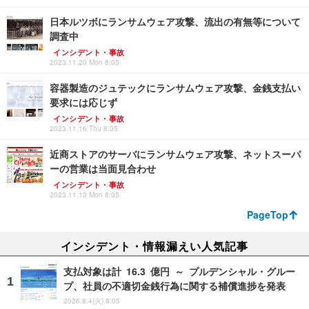
日本ルツボにランサムウェア攻撃、流出の有無等について
調査中
インシデント・事故
2023.11.20 Mon 8:05
容器製造のジュテックにランサムウェア攻撃、金銭支払い
要求には応じず
インシデント・事故
2023.11.16 Thu 8:05
近商ストアのサーバにランサムウェア攻撃、ネットスーパ
ーの営業は当面見合わせ
インシデント・事故
2023.11.13 Mon 8:05
PageTop
インシデント・情報漏えい人気記事
支払対象は計 16.3 億円 ～ プルデンシャル・グルー
プ、社員の不適切金銭行為に関する補償進捗を発表
2026.8.4(火) 8:05