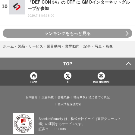
「DEF CON 34」の CTF に GMOインターネットグル
ープが参加
2026.7.31(金) 8:00
ランキングをもっと見る
写真・画像
ホーム
›
製品・サービス・業界動向
›
業界動向
›
記事
›
TOP
Home
X
Mail Magazine
お問合せ
広告掲載
会社概要
特定商取引法に基づく表記
個人情報保護方針
ScanNetSecurity は、株式会社イード（東証グロース上
場）の運営するサービスです。
証券コード：6038