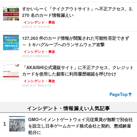
すかいらーく「テイクアウトサイト」へ不正アクセス、2,
270 名のカード情報漏えい
インシデント・事故
2025.8.12 Tue 8:05
127,263 件のカード情報が閲覧された可能性否定できず
～ トキハグループへのランサムウェア攻撃
インシデント・事故
2025.8.6 Wed 8:05
「AKAISHI公式通販サイト」に不正アクセス、クレジット
カードを使用した顧客に利用履歴確認を呼びかけ
インシデント・事故
2025.8.27 Wed 8:05
PageTop
インシデント・情報漏えい人気記事
GMOペイメントゲートウェイ元従業員が無断で別会社
を設立し日本ゲームカード株式会社と契約、懲戒解雇
処分に