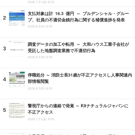
2026.7.31(金) 8:05
支払対象は計 16.3 億円 ～ プルデンシャル・グルー
プ、社員の不適切金銭行為に関する補償進捗を発表
2026.8.4(火) 8:05
調査データの加工や転用 ～ 大和ハウス工業子会社が
受託した地盤調査業務で不適切行為
2026.8.5(水) 8:05
停職処分 ～ 消防士長31歳が不正アクセスし人事関連内
部情報閲覧
2026.8.3(月) 8:05
警視庁からの連絡で発覚 ～ K9ナチュラルジャパンに
不正アクセス
2026.7.31(金) 8:05