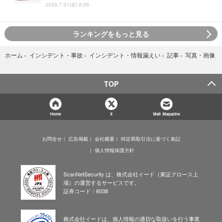
2026.7.31(金) 8:05
ランキングをもっと見る
写真・画像
ホーム
›
インシデント・事故
›
インシデント・情報漏えい
›
記事
›
TOP
Home
X
Mail Magazine
お問合せ
広告掲載
会社概要
特定商取引法に基づく表記
個人情報保護方針
ScanNetSecurity は、株式会社イード（東証グロース上
場）の運営するサービスです。
証券コード：6038
株式会社イードは、個人情報の適切な取扱いを行う事業