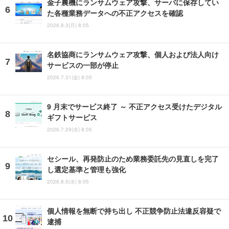
金子農機にランサムウェア攻撃、サーバに保存してい
た各種業務データへの不正アクセスを確認
2026.8.3(月) 8:05
名鉄協商にランサムウェア攻撃、個人および法人向け
サービスの一部が停止
2026.7.31(金) 8:05
9 月末でサービス終了 ～ 不正アクセス受けたデジタル
ギフトサービス
2026.7.29(水) 8:05
セシール、再発防止のため業務委託先の見直しを完了
し選定基準と管理も強化
2026.8.5(水) 8:05
個人情報を無断で持ち出し 不正競争防止法違反容疑で
逮捕