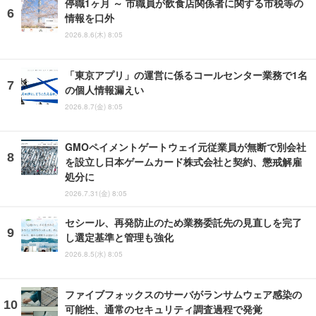
停職1ヶ月 ～ 市職員が飲食店関係者に関する市税等の
情報を口外
2026.8.6(木) 8:05
「東京アプリ」の運営に係るコールセンター業務で1名
の個人情報漏えい
2026.8.7(金) 8:05
GMOペイメントゲートウェイ元従業員が無断で別会社
を設立し日本ゲームカード株式会社と契約、懲戒解雇
処分に
2026.7.31(金) 8:05
セシール、再発防止のため業務委託先の見直しを完了
し選定基準と管理も強化
2026.8.5(水) 8:05
ファイブフォックスのサーバがランサムウェア感染の
可能性、通常のセキュリティ調査過程で発覚