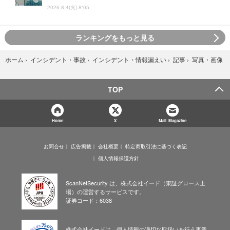
2026.8.4(火) 8:05
ランキングをもっと見る
写真・画像
ホーム
›
インシデント・事故
›
インシデント・情報漏えい
›
記事
›
TOP
Home
X
Mail Magazine
お問合せ
広告掲載
会社概要
特定商取引法に基づく表記
個人情報保護方針
ScanNetSecurity は、株式会社イード（東証グロース上
場）の運営するサービスです。
証券コード：6038
株式会社イードは、個人情報の適切な取扱いを行う事業