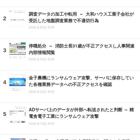
調査データの加工や転用 ～ 大和ハウス工業子会社が
受託した地盤調査業務で不適切行為
2026.8.5(水) 8:05
停職処分 ～ 消防士長31歳が不正アクセスし人事関連
内部情報閲覧
2026.8.3(月) 8:05
金子農機にランサムウェア攻撃、サーバに保存してい
た各種業務データへの不正アクセスを確認
2026.8.3(月) 8:05
ADサーバ上のデータが外部へ転送されたと判断 ～ 精
電舎電子工業にランサムウェア攻撃
2026.8.7(金) 8:05