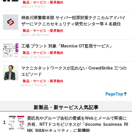
製品・サービス・業界動向
2025.9.5 Fri 8:00
神奈川県警察本部 サイバー犯罪対策テクニカルアドバイ
ザーにマクニカセキュリティ研究センター等 4 名就任
製品・サービス・業界動向
2025.7.28 Mon 8:00
工場 プラント 対象「Macnica OT監視サービス」
製品・サービス・業界動向
2024.12.26 Thu 8:00
マクニカネットワークスが忘れない CrowdStrike 三つの
エピソード
製品・サービス・業界動向
2019.3.7 Thu 8:30
PageTop
新製品・新サービス人気記事
委託先やグループ会社の脅威をWebとメールで即座に
共有、NTTドコモビジネスが「docomo business RI
NK WANセキュリティ」に新機能