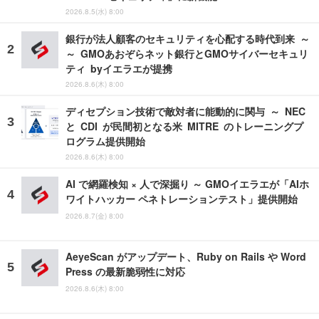
2026.8.5(水) 8:00
銀行が法人顧客のセキュリティを心配する時代到来 ～
～ GMOあおぞらネット銀行とGMOサイバーセキュリ
ティ byイエラエが提携
2026.8.6(木) 8:00
ディセプション技術で敵対者に能動的に関与 ～ NEC
と CDI が民間初となる米 MITRE のトレーニングプ
ログラム提供開始
2026.8.6(木) 8:00
AI で網羅検知 × 人で深掘り ～ GMOイエラエが「AIホ
ワイトハッカー ペネトレーションテスト」提供開始
2026.8.7(金) 8:00
AeyeScan がアップデート、Ruby on Rails や Word
Press の最新脆弱性に対応
2026.8.6(木) 8:00