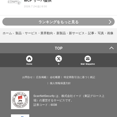
MCP サーバ提供
2026.7.24(金) 8:00
ランキングをもっと見る
写真・画像
ホーム
›
製品・サービス・業界動向
›
新製品・新サービス
›
記事
›
TOP
Home
X
Mail Magazine
お問合せ
広告掲載
会社概要
特定商取引法に基づく表記
個人情報保護方針
ScanNetSecurity は、株式会社イード（東証グロース上
場）の運営するサービスです。
証券コード：6038