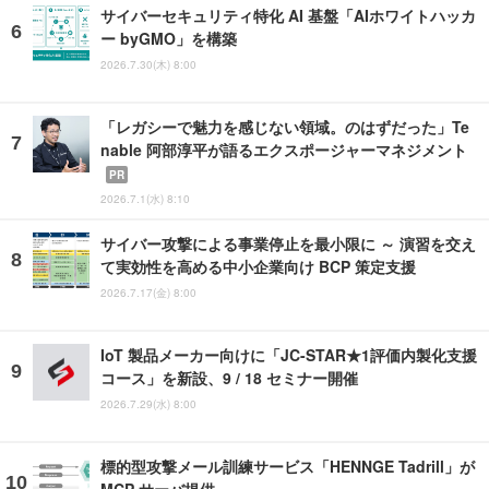
サイバーセキュリティ特化 AI 基盤「AIホワイトハッカ
ー byGMO」を構築
2026.7.30(木) 8:00
「レガシーで魅力を感じない領域。のはずだった」Te
nable 阿部淳平が語るエクスポージャーマネジメント
PR
2026.7.1(水) 8:10
サイバー攻撃による事業停止を最小限に ～ 演習を交え
て実効性を高める中小企業向け BCP 策定支援
2026.7.17(金) 8:00
IoT 製品メーカー向けに「JC-STAR★1評価内製化支援
コース」を新設、9 / 18 セミナー開催
2026.7.29(水) 8:00
標的型攻撃メール訓練サービス「HENNGE Tadrill」が