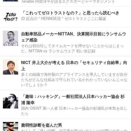
Tenable 阿部淳平が語るエクスポージャーマネジメント
「これってゼロトラストなの？」と思ったら読むべき
ID 起点の “ HENNGE流 ” ゼロトラストここに爆誕
自動車部品メーカーNITTAN、決算開示目前にランサムウ
ェア感染
それは朝出社してタイムカードを押せないことからはじまっ
た。NITTAN vs ランサムウェア 戦い全記録
NICT 井上大介が考える 日本の「セキュリティ自給率」向
上
多くの組織で海外製のアプライアンスを導入していますが自分
たちがどんな仕組みで守られているかわかっていないんじゃな
いでしょうか？
「趣味：ハッキング」一般社団法人日本ハッカー協会 杉
浦 隆幸
国内 OSINT 第一人者 日本ハッカー協会の杉浦氏が本気を出し
たら
脆弱性診断を盗んだ男
かくして「良い診断」の定義が気づいたらいつの間にかすっか