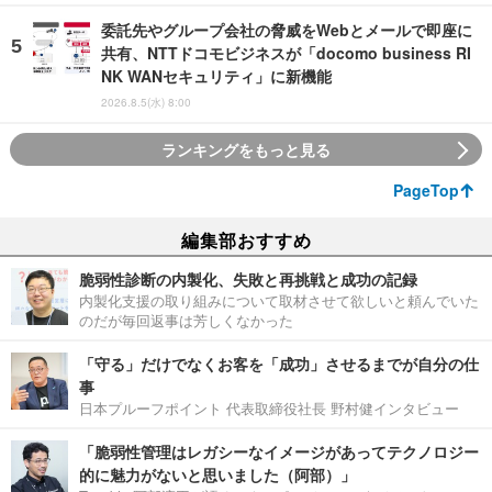
委託先やグループ会社の脅威をWebとメールで即座に
共有、NTTドコモビジネスが「docomo business RI
NK WANセキュリティ」に新機能
2026.8.5(水) 8:00
ランキングをもっと見る
PageTop
編集部おすすめ
脆弱性診断の内製化、失敗と再挑戦と成功の記録
内製化支援の取り組みについて取材させて欲しいと頼んでいた
のだが毎回返事は芳しくなかった
「守る」だけでなくお客を「成功」させるまでが自分の仕
事
日本プルーフポイント 代表取締役社長 野村健インタビュー
「脆弱性管理はレガシーなイメージがあってテクノロジー
的に魅力がないと思いました（阿部）」