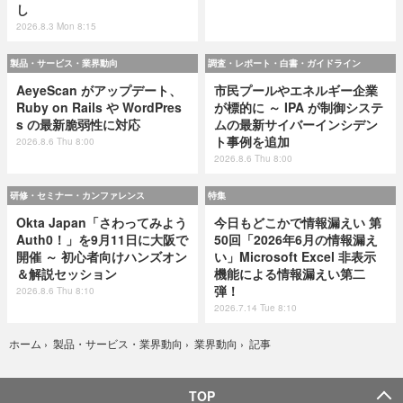
し
2026.8.3 Mon 8:15
製品・サービス・業界動向
調査・レポート・白書・ガイドライン
AeyeScan がアップデート、
市民プールやエネルギー企業
Ruby on Rails や WordPres
が標的に ～ IPA が制御システ
s の最新脆弱性に対応
ムの最新サイバーインシデン
ト事例を追加
2026.8.6 Thu 8:00
2026.8.6 Thu 8:00
研修・セミナー・カンファレンス
特集
Okta Japan「さわってみよう
今日もどこかで情報漏えい 第
Auth0！」を9月11日に大阪で
50回「2026年6月の情報漏え
開催 ～ 初心者向けハンズオン
い」Microsoft Excel 非表示
＆解説セッション
機能による情報漏えい第二
弾！
2026.8.6 Thu 8:10
2026.7.14 Tue 8:10
記事
ホーム
›
製品・サービス・業界動向
›
業界動向
›
TOP