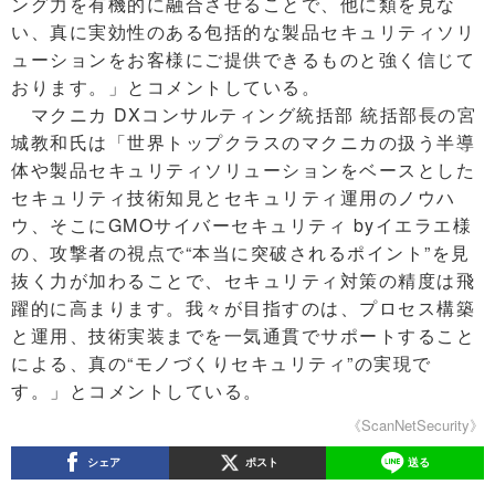
ング力を有機的に融合させることで、他に類を見な
い、真に実効性のある包括的な製品セキュリティソリ
ューションをお客様にご提供できるものと強く信じて
おります。」とコメントしている。
マクニカ DXコンサルティング統括部 統括部長の宮
城教和氏は「世界トップクラスのマクニカの扱う半導
体や製品セキュリティソリューションをベースとした
セキュリティ技術知見とセキュリティ運用のノウハ
ウ、そこにGMOサイバーセキュリティ byイエラエ様
の、攻撃者の視点で“本当に突破されるポイント”を見
抜く力が加わることで、セキュリティ対策の精度は飛
躍的に高まります。我々が目指すのは、プロセス構築
と運用、技術実装までを一気通貫でサポートすること
による、真の“モノづくりセキュリティ”の実現で
す。」とコメントしている。
《ScanNetSecurity》
シェア
ポスト
送る