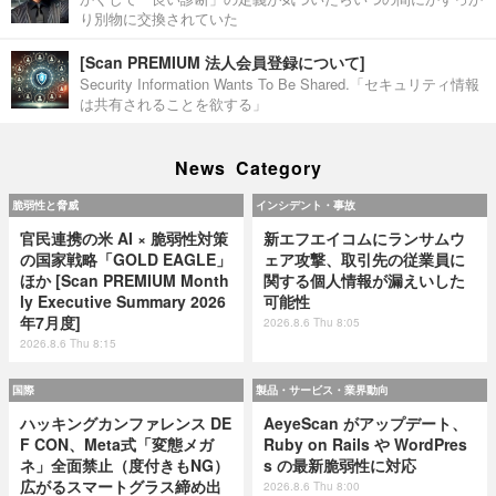
り別物に交換されていた
[Scan PREMIUM 法人会員登録について]
Security Information Wants To Be Shared.「セキュリティ情報
は共有されることを欲する」
News Category
脆弱性と脅威
インシデント・事故
官民連携の米 AI × 脆弱性対策
新エフエイコムにランサムウ
の国家戦略「GOLD EAGLE」
ェア攻撃、取引先の従業員に
ほか [Scan PREMIUM Month
関する個人情報が漏えいした
ly Executive Summary 2026
可能性
年7月度]
2026.8.6 Thu 8:05
2026.8.6 Thu 8:15
国際
製品・サービス・業界動向
ハッキングカンファレンス DE
AeyeScan がアップデート、
F CON、Meta式「変態メガ
Ruby on Rails や WordPres
ネ」全面禁止（度付きもNG）
s の最新脆弱性に対応
広がるスマートグラス締め出
2026.8.6 Thu 8:00