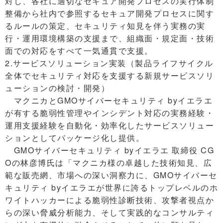
対し、各社に適切なセキュア開発プロセスの実行体制
整備から社内で参照するセキュア開発プロセスに関す
るルールの策定、セキュリティ知見を伴う実務の実
行・運用環境構築の支援まで、組織面・規定面・技術
面での対応をすべて一気通貫で支援。
2.サービスソリューション実装（製品ライフサイクル
全体でセキュリティ対応を支援する新規サービスソリ
ューションの検討・開発）
マクニカとGMOサイバーセキュリティ byイエラエ
が有する脆弱性管理やインシデント対応の実務経験・
運用支援経験を自動化・効率化したサービスソリュー
ションとしてパッケージ化し提供。
GMOサイバーセキュリティ byイエラエ 取締役 CG
Oの林彦博氏は「マクニカ様の卓越した技術知見、広
範な販売網、市場への深い洞察力に、GMOサイバーセ
キュリティ byイエラエが世界に誇るトップレベルのホ
ワイトハッカーによる脆弱性診断技術、攻撃者視点か
らの深い脅威分析能力、そして実践的なコンサルティ