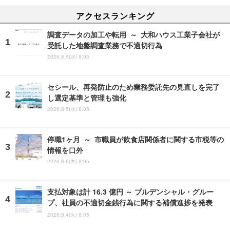
アクセスランキング
調査データの加工や転用 ～ 大和ハウス工業子会社が
受託した地盤調査業務で不適切行為
2026.8.5(水) 8:05
セシール、再発防止のため業務委託先の見直しを完了
し選定基準と管理も強化
2026.8.5(水) 8:05
停職1ヶ月 ～ 市職員が飲食店関係者に関する市税等の
情報を口外
2026.8.6(木) 8:05
支払対象は計 16.3 億円 ～ プルデンシャル・グルー
プ、社員の不適切金銭行為に関する補償進捗を発表
2026.8.4(火) 8:05