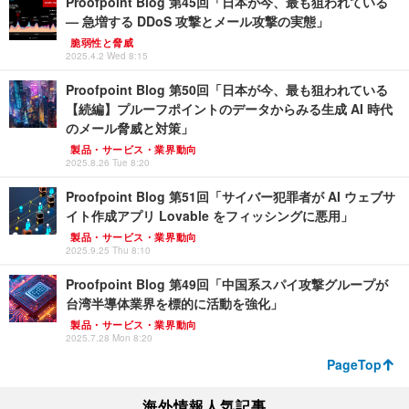
Proofpoint Blog 第45回「日本が今、最も狙われている
— 急増する DDoS 攻撃とメール攻撃の実態」
脆弱性と脅威
2025.4.2 Wed 8:15
Proofpoint Blog 第50回「日本が今、最も狙われている
【続編】プルーフポイントのデータからみる生成 AI 時代
のメール脅威と対策」
製品・サービス・業界動向
2025.8.26 Tue 8:20
Proofpoint Blog 第51回「サイバー犯罪者が AI ウェブサ
イト作成アプリ Lovable をフィッシングに悪用」
製品・サービス・業界動向
2025.9.25 Thu 8:10
Proofpoint Blog 第49回「中国系スパイ攻撃グループが
台湾半導体業界を標的に活動を強化」
製品・サービス・業界動向
2025.7.28 Mon 8:20
PageTop
海外情報人気記事