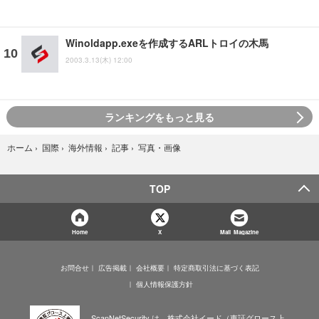
Winoldapp.exeを作成するARLトロイの木馬
2003.3.13(木) 12:00
ランキングをもっと見る
写真・画像
ホーム
›
国際
›
海外情報
›
記事
›
TOP
Home
X
Mail Magazine
お問合せ
広告掲載
会社概要
特定商取引法に基づく表記
個人情報保護方針
ScanNetSecurity は、株式会社イード（東証グロース上