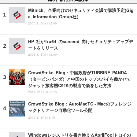
Mitnick、企業向けのセキュリティ会議で講演予定(Gig
a Information Group社）
2000.8.10(木) 12:00
HP 社がTru64 のscreend 向けセキュリティアップデ
ートをリリース
2003.4.18(金) 12:00
CrowdStrike Blog：中国政府がTURBINE PANDA
（タービンパンダ）と中国のトップスパイを働かせて
ジェット旅客機C919の製造で楽をした方法
2019.12.19(木) 8:15
CrowdStrike Blog：AutoMacTC - Macのフォレンジ
ックトリアージ自動化ツール公開
2019.4.18(木) 8:15
Windowsレジストリを書き換えるAprilFoolトロイの