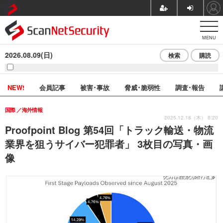
MENU
2026.08.09(日)
検索
購読
NEW!
会員記事
被害･事故
脅威･脆弱性
調査･報告
国際
海外情報
2025.12.18（木） 8:20
Proofpoint Blog 第54回「トラック輸送・物流
業界を狙うサイバー犯罪者」 3枚目の写真・画
像