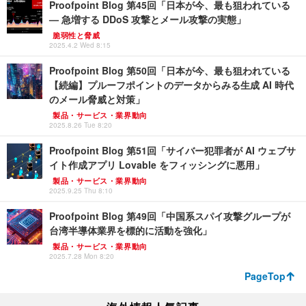
Proofpoint Blog 第45回「日本が今、最も狙われている
— 急増する DDoS 攻撃とメール攻撃の実態」
脆弱性と脅威
2025.4.2 Wed 8:15
Proofpoint Blog 第50回「日本が今、最も狙われている
【続編】プルーフポイントのデータからみる生成 AI 時代
のメール脅威と対策」
製品・サービス・業界動向
2025.8.26 Tue 8:20
Proofpoint Blog 第51回「サイバー犯罪者が AI ウェブサ
イト作成アプリ Lovable をフィッシングに悪用」
製品・サービス・業界動向
2025.9.25 Thu 8:10
Proofpoint Blog 第49回「中国系スパイ攻撃グループが
台湾半導体業界を標的に活動を強化」
製品・サービス・業界動向
2025.7.28 Mon 8:20
PageTop