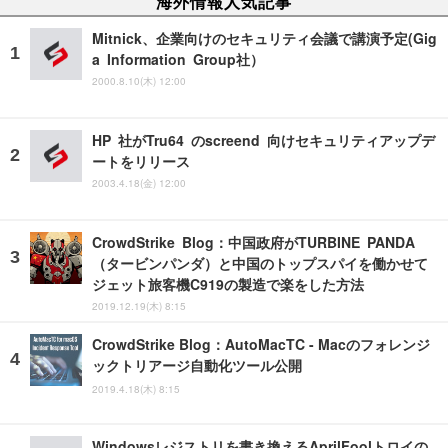
海外情報人気記事
Mitnick、企業向けのセキュリティ会議で講演予定(Gig
a Information Group社）
2000.8.10(木) 12:00
HP 社がTru64 のscreend 向けセキュリティアップデ
ートをリリース
2003.4.18(金) 12:00
CrowdStrike Blog：中国政府がTURBINE PANDA
（タービンパンダ）と中国のトップスパイを働かせて
ジェット旅客機C919の製造で楽をした方法
2019.12.19(木) 8:15
CrowdStrike Blog：AutoMacTC - Macのフォレンジ
ックトリアージ自動化ツール公開
2019.4.18(木) 8:15
Windowsレジストリを書き換えるAprilFoolトロイの