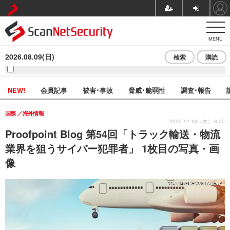
MENU
2026.08.09(日)
検索
購読
NEW!
会員記事
被害･事故
脅威･脆弱性
調査･報告
国際
海外情報
2025.12.18（木） 8:20
Proofpoint Blog 第54回「トラック輸送・物流
業界を狙うサイバー犯罪者」 1枚目の写真・画
像