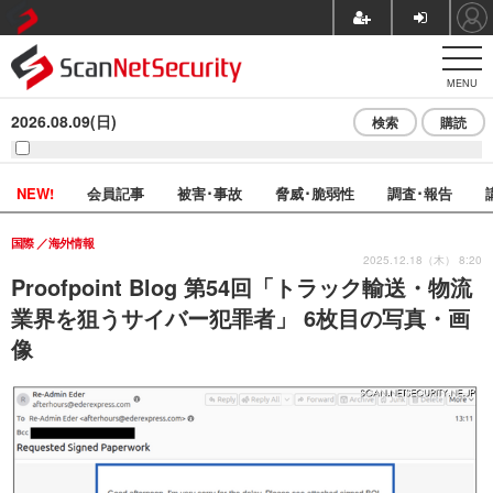
MENU
2026.08.09(日)
検索
購読
NEW!
会員記事
被害･事故
脅威･脆弱性
調査･報告
国際
海外情報
2025.12.18（木） 8:20
Proofpoint Blog 第54回「トラック輸送・物流
業界を狙うサイバー犯罪者」 6枚目の写真・画
像