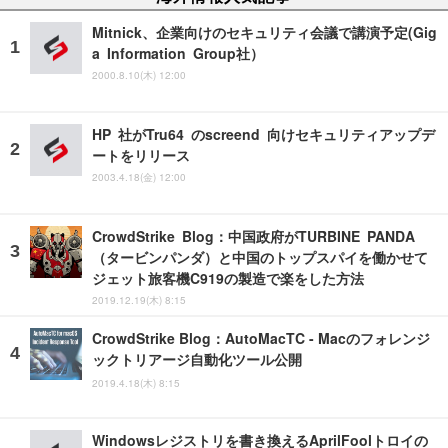
Mitnick、企業向けのセキュリティ会議で講演予定(Gig
a Information Group社）
2000.8.10(木) 12:00
HP 社がTru64 のscreend 向けセキュリティアップデ
ートをリリース
2003.4.18(金) 12:00
CrowdStrike Blog：中国政府がTURBINE PANDA
（タービンパンダ）と中国のトップスパイを働かせて
ジェット旅客機C919の製造で楽をした方法
2019.12.19(木) 8:15
CrowdStrike Blog：AutoMacTC - Macのフォレンジ
ックトリアージ自動化ツール公開
2019.4.18(木) 8:15
Windowsレジストリを書き換えるAprilFoolトロイの