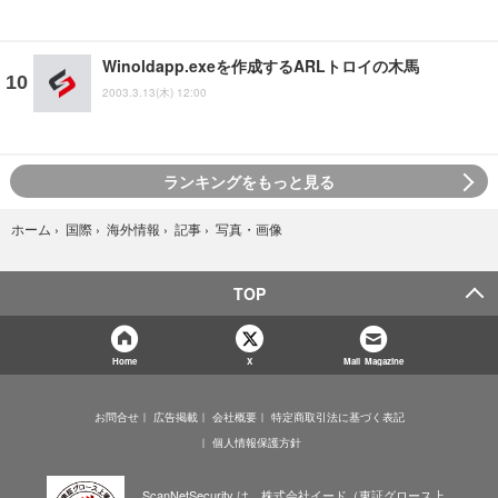
Winoldapp.exeを作成するARLトロイの木馬
2003.3.13(木) 12:00
ランキングをもっと見る
写真・画像
ホーム
›
国際
›
海外情報
›
記事
›
TOP
Home
X
Mail Magazine
お問合せ
広告掲載
会社概要
特定商取引法に基づく表記
個人情報保護方針
ScanNetSecurity は、株式会社イード（東証グロース上