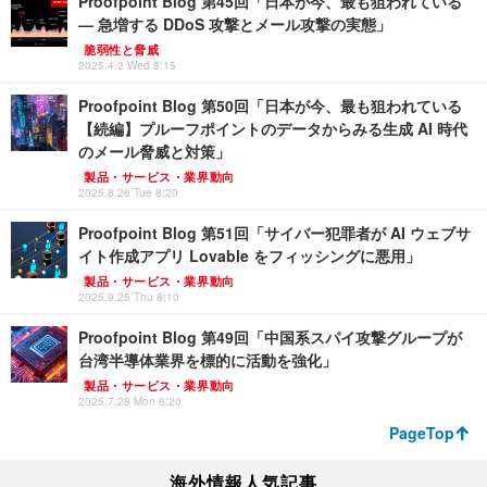
Proofpoint Blog 第45回「日本が今、最も狙われている
— 急増する DDoS 攻撃とメール攻撃の実態」
脆弱性と脅威
2025.4.2 Wed 8:15
Proofpoint Blog 第50回「日本が今、最も狙われている
【続編】プルーフポイントのデータからみる生成 AI 時代
のメール脅威と対策」
製品・サービス・業界動向
2025.8.26 Tue 8:20
Proofpoint Blog 第51回「サイバー犯罪者が AI ウェブサ
イト作成アプリ Lovable をフィッシングに悪用」
製品・サービス・業界動向
2025.9.25 Thu 8:10
Proofpoint Blog 第49回「中国系スパイ攻撃グループが
台湾半導体業界を標的に活動を強化」
製品・サービス・業界動向
2025.7.28 Mon 8:20
PageTop
海外情報人気記事