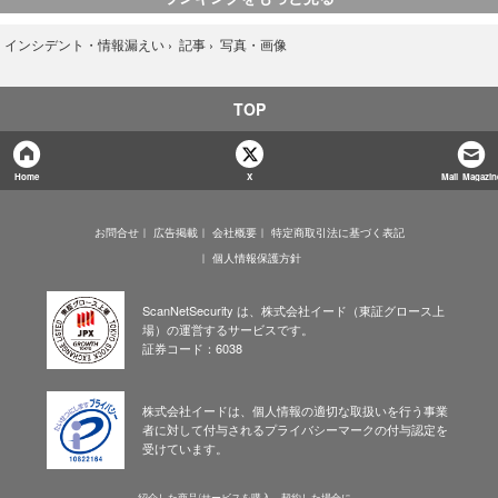
写真・画像
›
インシデント・情報漏えい
›
記事
›
TOP
Home
X
Mail Magazin
お問合せ
広告掲載
会社概要
特定商取引法に基づく表記
個人情報保護方針
ScanNetSecurity は、株式会社イード（東証グロース上
場）の運営するサービスです。
証券コード：6038
株式会社イードは、個人情報の適切な取扱いを行う事業
者に対して付与されるプライバシーマークの付与認定を
受けています。
紹介した商品/サービスを購入、契約した場合に、