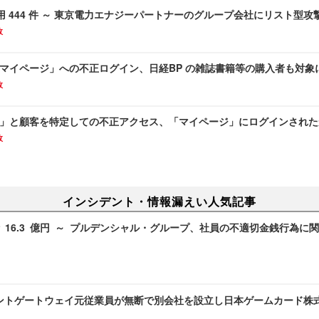
 444 件 ～ 東京電力エナジーパートナーのグループ会社にリスト型攻
故
co.jp「マイページ」への不正ログイン、日経BP の雑誌書籍等の購入者も対象
故
.co.jp」と顧客を特定しての不正アクセス、「マイページ」にログインされ
故
インシデント・情報漏えい人気記事
 16.3 億円 ～ プルデンシャル・グループ、社員の不適切金銭行為に
ントゲートウェイ元従業員が無断で別会社を設立し日本ゲームカード株