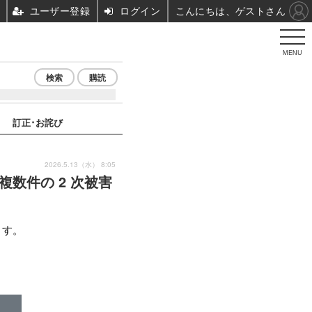
ユーザー登録
ログイン
こんにちは、ゲストさん
MENU
検索
購読
訂正･お詫び
2026.5.13（水） 8:05
数件の 2 次被害
ます。