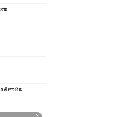
ア攻撃
査過程で発覚