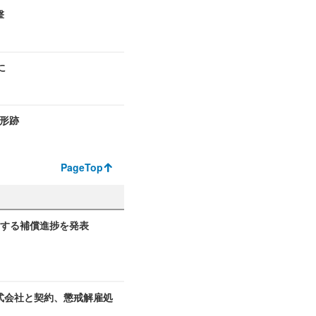
撃
に
た形跡
PageTop
関する補償進捗を発表
式会社と契約、懲戒解雇処