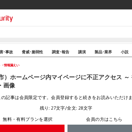
害･事故
脅威･脆弱性
調査･報告
講演
製品･業界
小説
ト・情報漏えい
市）ホームページ内マイページに不正アクセス ～ 複
・画像
この記事は会員限定です。会員登録すると続きをお読みいただけ
残り: 27文字/全文: 28文字
無料・有料プランを選択
会員の方はこちら