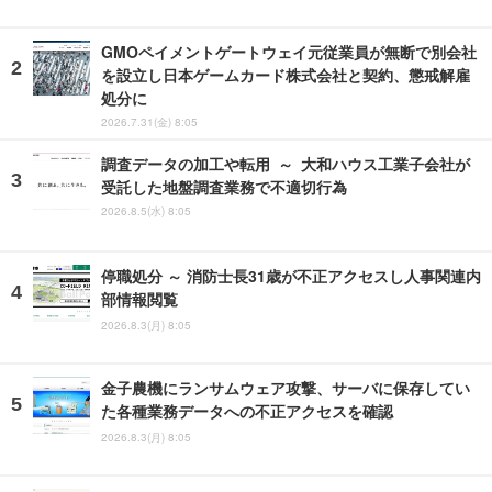
GMOペイメントゲートウェイ元従業員が無断で別会社
を設立し日本ゲームカード株式会社と契約、懲戒解雇
処分に
2026.7.31(金) 8:05
調査データの加工や転用 ～ 大和ハウス工業子会社が
受託した地盤調査業務で不適切行為
2026.8.5(水) 8:05
停職処分 ～ 消防士長31歳が不正アクセスし人事関連内
部情報閲覧
2026.8.3(月) 8:05
金子農機にランサムウェア攻撃、サーバに保存してい
た各種業務データへの不正アクセスを確認
2026.8.3(月) 8:05