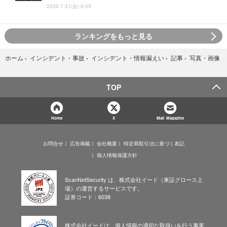
2026.7.31(金) 8:05
ランキングをもっと見る
写真・画像
ホーム
›
インシデント・事故
›
インシデント・情報漏えい
›
記事
›
TOP
Home
X
Mail Magazine
お問合せ
広告掲載
会社概要
特定商取引法に基づく表記
個人情報保護方針
ScanNetSecurity は、株式会社イード（東証グロース上
場）の運営するサービスです。
証券コード：6038
株式会社イードは、個人情報の適切な取扱いを行う事業