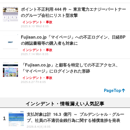
ポイント不正利用 444 件 ～ 東京電力エナジーパートナー
のグループ会社にリスト型攻撃
インシデント・事故
2025.9.10 Wed 8:05
Fujisan.co.jp「マイページ」への不正ログイン、日経BP
の雑誌書籍等の購入者も対象に
インシデント・事故
2025.7.14 Mon 8:05
「Fujisan.co.jp」と顧客を特定しての不正アクセス、
「マイページ」にログインされた形跡
インシデント・事故
2025.6.27 Fri 8:05
PageTop
インシデント・情報漏えい人気記事
支払対象は計 16.3 億円 ～ プルデンシャル・グルー
プ、社員の不適切金銭行為に関する補償進捗を発表
2026.8.4(火) 8:05