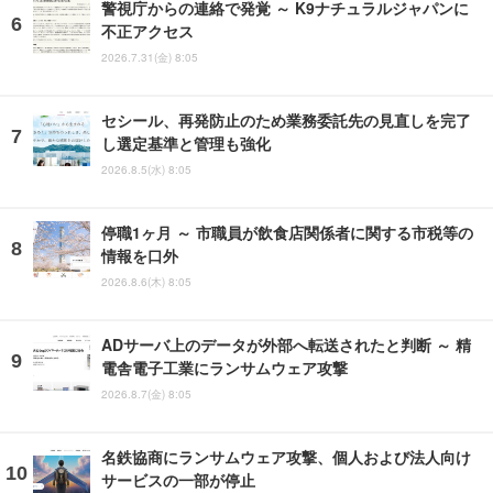
警視庁からの連絡で発覚 ～ K9ナチュラルジャパンに
不正アクセス
2026.7.31(金) 8:05
セシール、再発防止のため業務委託先の見直しを完了
し選定基準と管理も強化
2026.8.5(水) 8:05
停職1ヶ月 ～ 市職員が飲食店関係者に関する市税等の
情報を口外
2026.8.6(木) 8:05
ADサーバ上のデータが外部へ転送されたと判断 ～ 精
電舎電子工業にランサムウェア攻撃
2026.8.7(金) 8:05
名鉄協商にランサムウェア攻撃、個人および法人向け
サービスの一部が停止