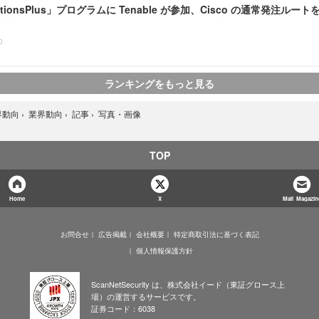
lutionsPlus」プログラムに Tenable が参加、Cisco の通常発注ルート
0
ランキングをもっと見る
写真・画像
界動向
›
業界動向
›
記事
›
TOP
Home
X
Mail Magazin
お問合せ
広告掲載
会社概要
特定商取引法に基づく表記
個人情報保護方針
ScanNetSecurity は、株式会社イード（東証グロース上
場）の運営するサービスです。
証券コード：6038