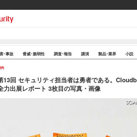
害･事故
脅威･脆弱性
調査･報告
講演
製品･業界
小説
動向
og 第13回 セキュリティ担当者は勇者である。Cloudbase
2026 全力出展レポート 3枚目の写真・画像