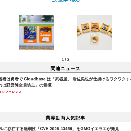
1
/
2
関連ニュース
者は勇者で Cloudbase は「武器屋」 岩佐晃也が仕掛けるワクワクす
れば経営陣全員坊主」の気概
カンファレンス
業界動向人気記事
ネルに存在する脆弱性「CVE-2026-43456」をGMOイエラエが発見