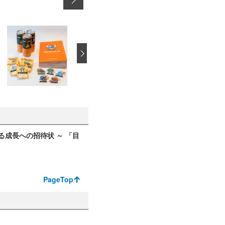
›
る成長への招待状 ～ 「目
PageTop