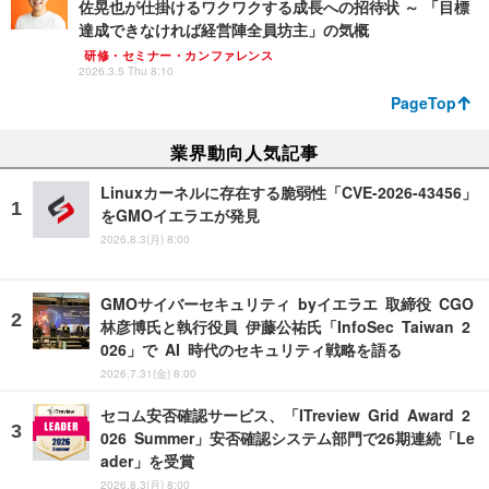
佐晃也が仕掛けるワクワクする成長への招待状 ～ 「目標
達成できなければ経営陣全員坊主」の気概
研修・セミナー・カンファレンス
2026.3.5 Thu 8:10
PageTop
業界動向人気記事
Linuxカーネルに存在する脆弱性「CVE-2026-43456」
をGMOイエラエが発見
2026.8.3(月) 8:00
GMOサイバーセキュリティ byイエラエ 取締役 CGO
林彦博氏と執行役員 伊藤公祐氏「InfoSec Taiwan 2
026」で AI 時代のセキュリティ戦略を語る
2026.7.31(金) 8:00
セコム安否確認サービス、「ITreview Grid Award 2
026 Summer」安否確認システム部門で26期連続「Le
ader」を受賞
2026.8.3(月) 8:00