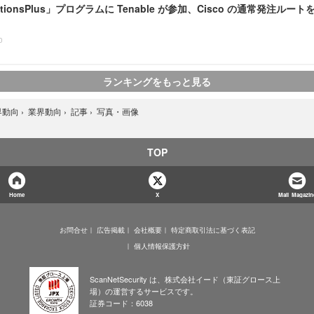
lutionsPlus」プログラムに Tenable が参加、Cisco の通常発注ルート
0
ランキングをもっと見る
写真・画像
界動向
›
業界動向
›
記事
›
TOP
Home
X
Mail Magazin
お問合せ
広告掲載
会社概要
特定商取引法に基づく表記
個人情報保護方針
ScanNetSecurity は、株式会社イード（東証グロース上
場）の運営するサービスです。
証券コード：6038