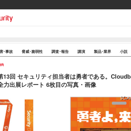
害･事故
脅威･脆弱性
調査･報告
講演
製品･業界
小説
動向
og 第13回 セキュリティ担当者は勇者である。Cloudbase
2026 全力出展レポート 6枚目の写真・画像