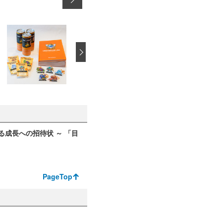
›
る成長への招待状 ～ 「目
PageTop