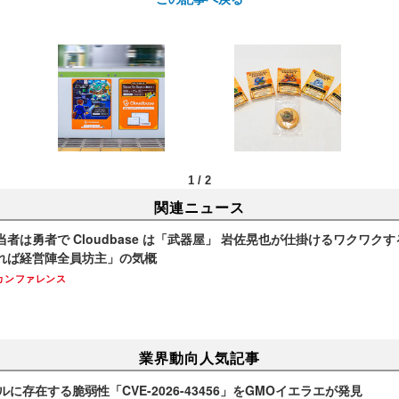
1
/
2
関連ニュース
者は勇者で Cloudbase は「武器屋」 岩佐晃也が仕掛けるワクワクす
れば経営陣全員坊主」の気概
カンファレンス
業界動向人気記事
ネルに存在する脆弱性「CVE-2026-43456」をGMOイエラエが発見