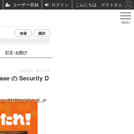
ユーザー登録
ログイン
こんにちは、ゲストさん
MENU
検索
購読
訂正･お詫び
2026.5.21（木） 8:10
 の Security D