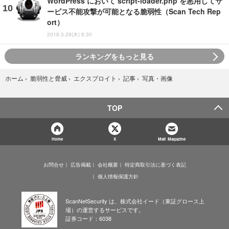
WordPress において script-loader.php を悪用してサ
ービス不能攻撃が可能となる脆弱性（Scan Tech Rep
ort）
2018.3.29(木) 8:30
ランキングをもっと見る
写真・画像
ホーム
›
脆弱性と脅威
›
エクスプロイト
›
記事
›
TOP
Home
X
Mail Magazine
お問合せ
広告掲載
会社概要
特定商取引法に基づく表記
個人情報保護方針
ScanNetSecurity は、株式会社イード（東証グロース上
場）の運営するサービスです。
証券コード：6038