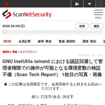
MENU
2026.08.09(日)
検索
購読
NEW!
会員記事
被害･事故
脅威･脆弱性
調査･報告
脆弱性と脅威
エクスプロイト
2026.5.28（木） 8:15
GNU InetUtils telnetd における認証回避して管
理者権限での操作が可能となる環境変数の検証
不備（Scan Tech Report） 1枚目の写真・画像
この記事は会員限定です。会員登録すると続きをお読みい
ただけます。
残り: 27文字/全文: 28文字