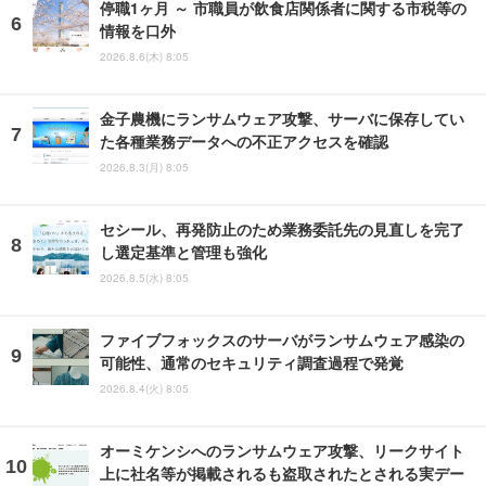
停職1ヶ月 ～ 市職員が飲食店関係者に関する市税等の
情報を口外
2026.8.6(木) 8:05
金子農機にランサムウェア攻撃、サーバに保存してい
た各種業務データへの不正アクセスを確認
2026.8.3(月) 8:05
セシール、再発防止のため業務委託先の見直しを完了
し選定基準と管理も強化
2026.8.5(水) 8:05
ファイブフォックスのサーバがランサムウェア感染の
可能性、通常のセキュリティ調査過程で発覚
2026.8.4(火) 8:05
オーミケンシへのランサムウェア攻撃、リークサイト
上に社名等が掲載されるも盗取されたとされる実デー