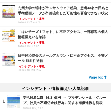
九州大学の端末がランサムウェア感染、患者43名の氏名と
手術動画データが外部流出した可能性を否定できない状況
インシデント・事故
2026.6.23 Tue 8:05
「はいチーズ！フォト」に不正アクセス、一部顧客の個人
情報漏えいを確認
インシデント・事故
2026.6.19 Fri 8:05
日中経済協会のメールアカウントに不正アクセス、不審メ
ール 565 件送信
インシデント・事故
2026.6.18 Thu 8:05
PageTop
インシデント・情報漏えい人気記事
支払対象は計 16.3 億円 ～ プルデンシャル・グルー
プ、社員の不適切金銭行為に関する補償進捗を発表
2026.8.4(火) 8:05