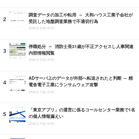
調査データの加工や転用 ～ 大和ハウス工業子会社が
受託した地盤調査業務で不適切行為
2026.8.5(水) 8:05
停職処分 ～ 消防士長31歳が不正アクセスし人事関連
内部情報閲覧
2026.8.3(月) 8:05
ADサーバ上のデータが外部へ転送されたと判断 ～ 精
電舎電子工業にランサムウェア攻撃
2026.8.7(金) 8:05
「東京アプリ」の運営に係るコールセンター業務で1名
の個人情報漏えい
2026.8.7(金) 8:05