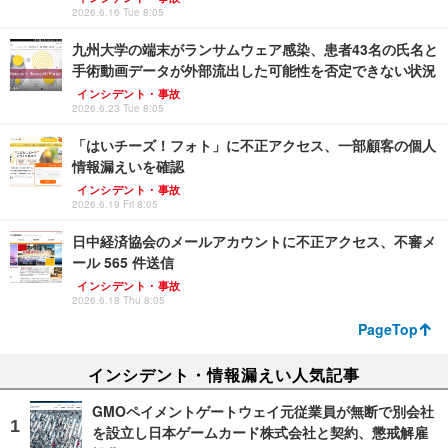
2026.6.16 Tue 8:05
九州大学の端末がランサムウェア感染、患者43名の氏名と
手術動画データが外部流出した可能性を否定できない状況
インシデント・事故
2026.6.23 Tue 8:05
「はいチーズ！フォト」に不正アクセス、一部顧客の個人
情報漏えいを確認
インシデント・事故
2026.6.19 Fri 8:05
日中経済協会のメールアカウントに不正アクセス、不審メ
ール 565 件送信
インシデント・事故
2026.6.18 Thu 8:05
PageTop
インシデント・情報漏えい人気記事
GMOペイメントゲートウェイ元従業員が無断で別会社
を設立し日本ゲームカード株式会社と契約、懲戒解雇