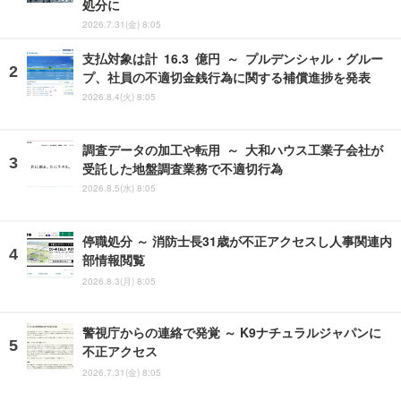
処分に
2026.7.31(金) 8:05
支払対象は計 16.3 億円 ～ プルデンシャル・グルー
プ、社員の不適切金銭行為に関する補償進捗を発表
2026.8.4(火) 8:05
調査データの加工や転用 ～ 大和ハウス工業子会社が
受託した地盤調査業務で不適切行為
2026.8.5(水) 8:05
停職処分 ～ 消防士長31歳が不正アクセスし人事関連内
部情報閲覧
2026.8.3(月) 8:05
警視庁からの連絡で発覚 ～ K9ナチュラルジャパンに
不正アクセス
2026.7.31(金) 8:05