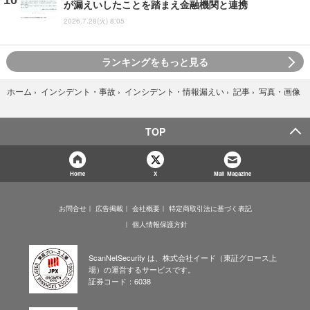
が漏えいしたことを踏まえ金融機関と連携
2026.7.28(火) 8:05
ランキングをもっと見る
写真・画像
ホーム
›
インシデント・事故
›
インシデント・情報漏えい
›
記事
›
TOP
Home
X
Mail Magazine
お問合せ
広告掲載
会社概要
特定商取引法に基づく表記
個人情報保護方針
ScanNetSecurity は、株式会社イード（東証グロース上
場）の運営するサービスです。
証券コード：6038